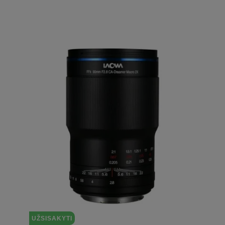
UŽSISAKYTI