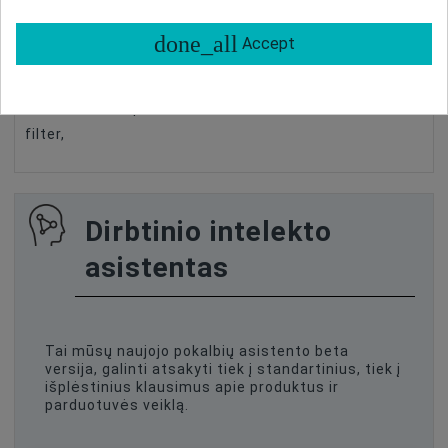
Maximum Aperture
F/2.8
large aperture make the lens also works well in
portrait photography and reportage.
done_all
Accept
lens metal construction ensures long life and smooth
running focus ring makes it even becomes many
hours session pleasure. Included with the lens is a UV
filter,
Dirbtinio intelekto
asistentas
Tai mūsų naujojo pokalbių asistento beta
versija, galinti atsakyti tiek į standartinius, tiek į
išplėstinius klausimus apie produktus ir
parduotuvės veiklą.