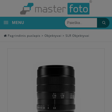
MENU
Pagrindinis puslapis
>
Objektyvai
>
SLR Objektyvai