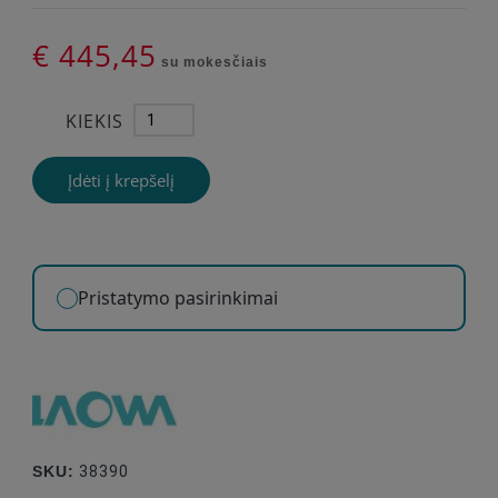
€ 445,45
su mokesčiais
KIEKIS
Įdėti į krepšelį
Pristatymo pasirinkimai
SKU:
38390