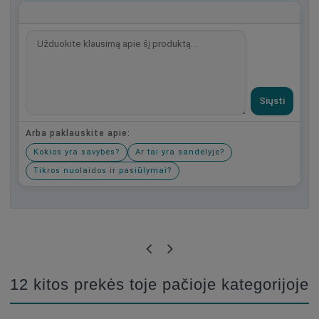
Siųsti
Arba paklauskite apie:
Kokios yra savybės?
Ar tai yra sandėlyje?
Tikros nuolaidos ir pasiūlymai?
Būkite pirmas, parašykite savo atsiliepimą!
12 kitos prekės toje pačioje kategorijoje