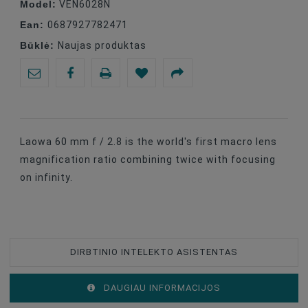
Model:
VEN6028N
Ean:
0687927782471
Būklė:
Naujas produktas
Laowa 60 mm f / 2.8 is the world's first macro lens
magnification ratio combining twice with focusing
on infinity.
DIRBTINIO INTELEKTO ASISTENTAS
DAUGIAU INFORMACIJOS