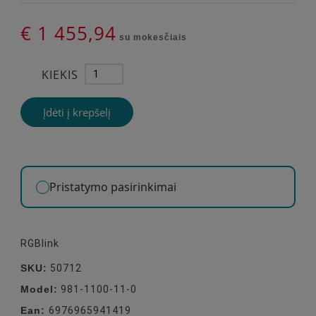
€ 1 455,94
su mokesčiais
KIEKIS
Įdėti į krepšelį
Pristatymo pasirinkimai
RGBlink
SKU:
50712
Model:
981-1100-11-0
Ean:
6976965941419