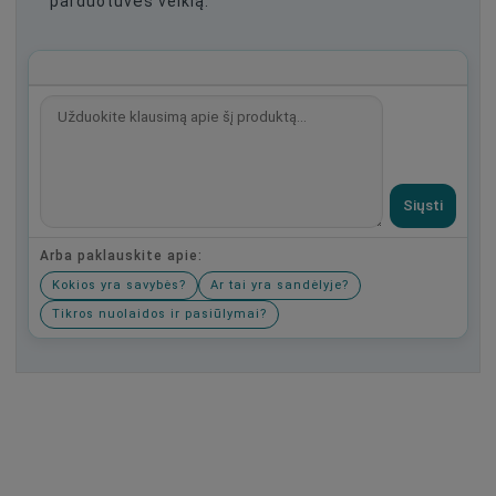
parduotuvės veiklą.
Siųsti
Arba paklauskite apie:
Kokios yra savybės?
Ar tai yra sandėlyje?
Tikros nuolaidos ir pasiūlymai?
Būkite pirmas, parašykite savo atsiliepimą!