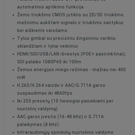
automatinio aptikimo funkcija
Control
VISCA
Protocol
Žemo triukšmo CMOS jutiklis su 2D/3D triukšmo
mažinimu aukštam signalo ir triukšmo santykiui
Control
RS-232
Protocol
bei aiškiems vaizdams
Tylus gimbal su preciziniu žingsniniu varikliu
Control
Pelco-D
Protocol
sklandžiam ir tyliai veikimui
HDMI/SDI/USB/LAN išvestys (POE+ pasirinktinai),
Control
RS-422
Interface
SDI palaiko 1080P60 iki 100m
Žemos energijos miego režimas - mažiau nei 400
Control
RS-232
Interface
mW
H.265/H.264 vaizdo ir AAC/G.711A garso
Angle Of View
80 Degree
suspaudimas iki 4K60fps
Iki 255 presetų (10 tiesiogiai pasiekiami per
nuotolinį valdymą)
AAC garso įvestis (16-48 kHz) ir G.711A
palaikymas (8 kHz)
Infraraudonųjų spindulių nuotolinio valdymo