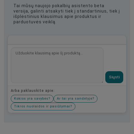
Tai mūsų naujojo pokalbių asistento beta
versija, galinti atsakyti tiek į standartinius, tiek į
išplėstinius klausimus apie produktus ir
parduotuvės veiklą.
Siųsti
Arba paklauskite apie:
Kokios yra savybės?
Ar tai yra sandėlyje?
Tikros nuolaidos ir pasiūlymai?
Būkite pirmas, parašykite savo atsiliepimą!