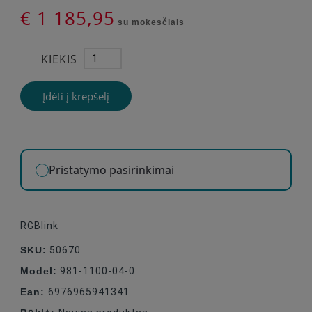
€ 1 185,95
su mokesčiais
KIEKIS
Įdėti į krepšelį
Pristatymo pasirinkimai
RGBlink
SKU:
50670
Model:
981-1100-04-0
Ean:
6976965941341