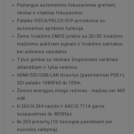
Control Protocol
Pelco-D
Pažangus automatinis fokusavimas greitam,
tiksliai ir stabiliai fokusavimui
Control Protocol
RS-422
Palaiko VISCA/PELCO-D/P protokolus su
Control Protocol
VISCA
automatinio aptikimo funkcija
Control Protocol
RS-232
Žemo triukšmo CMOS jutiklis su 2D/3D triukšmo
mažinimu aukštam signalo ir triukšmo santykiui
Control Interface
RS-422
bei aiškiems vaizdams
Control Interface
RS-232
Tylus gimbal su tiksliais žingsniniais varikliais
sklandžiam ir tyliai veikimui
Angle Of View
70 Degree
HDMI/SDI/USB/LAN išvestys (pasirinktinai POE+),
SDI palaiko 1080P60 iki 100m
Žemos energijos miego režimas - mažiau nei 400
mW
H.265/H.264 vaizdo ir AAC/G.711A garso
suspaudimas iki 4K30fps
Iki 255 presetų (10 tiesiogiai pasiekiami per
nuotolinį valdymą)