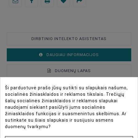
DIRBTINIO INTELEKTO ASISTENTAS
DAUGIAU INFORMACIJOS
DUOMENŲ LAPAS
ATSILIEPIMAI
Ši parduotuvė prašo jūsų sutikti su slapukais našumo,
socialinės žiniasklaidos ir reklamos tikslais. Trečiųjų
šalių socialinės žiniasklaidos ir reklamos slapukai
naudojami siekiant pasiūlyti jums socialinės
ABC Tripod Series
Type Of Product
Tripod Photo
žiniasklaidos funkcijas ir suasmenintus skelbimus. Ar
sutinkate su šiais slapukais ir susijusiu asmens
Type Of Product
Tripod Video
duomenų tvarkymu?
The ABC tripod series is ideal for use with cranes.
Tripod Set
No Head