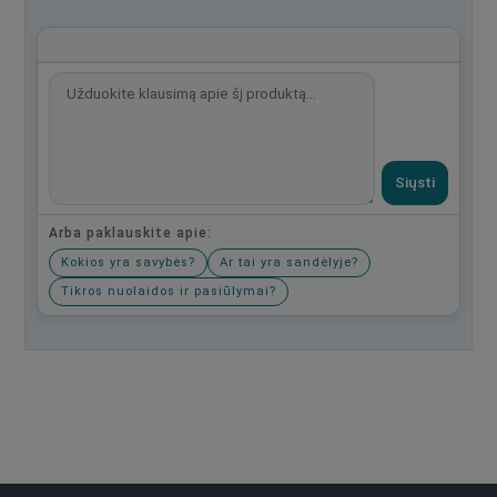
Siųsti
Arba paklauskite apie:
Kokios yra savybės?
Ar tai yra sandėlyje?
Tikros nuolaidos ir pasiūlymai?
Būkite pirmas, parašykite savo atsiliepimą!