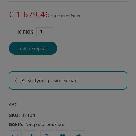
€ 1 679,46
su mokesčiais
KIEKIS
Įdėti į krepšelį
Pristatymo pasirinkimai
ABC
SKU:
38104
Būklė:
Naujas produktas