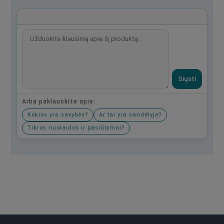
Siųsti
Arba paklauskite apie:
Kokios yra savybės?
Ar tai yra sandėlyje?
Tikros nuolaidos ir pasiūlymai?
Būkite pirmas, parašykite savo atsiliepimą!