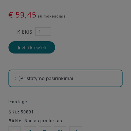
€ 59,45
su mokesčiais
KIEKIS
Įdėti į krepšelį
Pristatymo pasirinkimai
IFootage
SKU:
50891
Būklė:
Naujas produktas