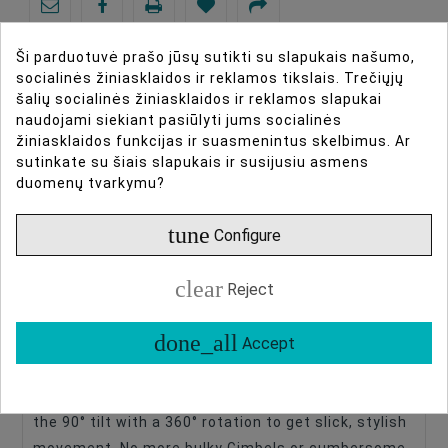
Ši parduotuvė prašo jūsų sutikti su slapukais našumo,
socialinės žiniasklaidos ir reklamos tikslais. Trečiųjų
šalių socialinės žiniasklaidos ir reklamos slapukai
naudojami siekiant pasiūlyti jums socialinės
DIRBTINIO INTELEKTO ASISTENTAS
žiniasklaidos funkcijas ir suasmenintus skelbimus. Ar
sutinkate su šiais slapukais ir susijusiu asmens
DAUGIAU INFORMACIJOS
duomenų tvarkymu?
tune
DUOMENŲ LAPAS
Configure
clear
ATSILIEPIMAI
Reject
done_all
Accept
iFootage Cobra 3 Low Profile Minipod CB3 BASE
Type Of Product
Tripod Video
Swoop, swing and jive with fluid motion. Combine
the 90° tilt with a 360° rotation to get slick, stylish