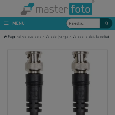
MENU
Pagrindinis puslapis
>
Vaizdo Įranga
>
Vaizdo laidai, kabeliai