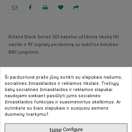
Roland Black Series SDI kabeliai užtikrina tikslią HD
vaizdo ir RF signalų perdavimą su aukštos kokybės
BNC jungtimis.
Ši parduotuvė prašo jūsų sutikti su slapukais našumo,
socialinės žiniasklaidos ir reklamos tikslais. Trečiųjų
DIRBTINIO INTELEKTO ASISTENTAS
šalių socialinės žiniasklaidos ir reklamos slapukai
naudojami siekiant pasiūlyti jums socialinės
DAUGIAU INFORMACIJOS
žiniasklaidos funkcijas ir suasmenintus skelbimus. Ar
sutinkate su šiais slapukais ir susijusiu asmens
duomenų tvarkymu?
DUOMENŲ LAPAS
tune
Configure
ATSILIEPIMAI