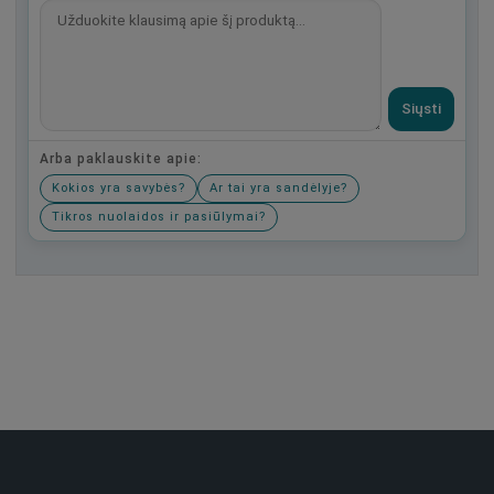
Siųsti
Arba paklauskite apie:
Kokios yra savybės?
Ar tai yra sandėlyje?
Tikros nuolaidos ir pasiūlymai?
Būkite pirmas, parašykite savo atsiliepimą!