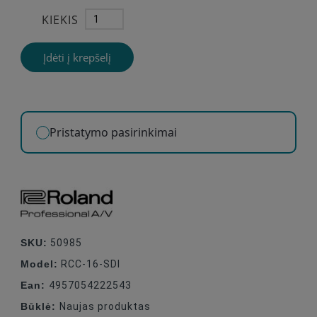
KIEKIS
Įdėti į krepšelį
Pristatymo pasirinkimai
SKU:
50985
Model:
RCC-16-SDI
Ean:
4957054222543
Būklė:
Naujas produktas