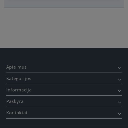
Būkite pirmas, parašykite savo atsiliepimą!
Apie mus
Kategorijos
Informacija
Paskyra
Kontaktai