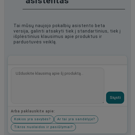
asistentas
Tai mūsų naujojo pokalbių asistento beta
versija, galinti atsakyti tiek į standartinius, tiek į
išplėstinius klausimus apie produktus ir
parduotuvės veiklą.
Siųsti
Arba paklauskite apie:
Kokios yra savybės?
Ar tai yra sandėlyje?
Tikros nuolaidos ir pasiūlymai?