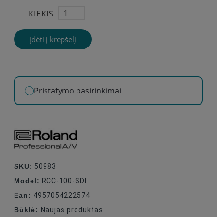
KIEKIS
Įdėti į krepšelį
Pristatymo pasirinkimai
SKU:
50983
Model:
RCC-100-SDI
Ean:
4957054222574
Būklė:
Naujas produktas