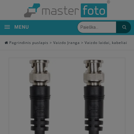
MENU
Pagrindinis puslapis
>
Vaizdo Įranga
>
Vaizdo laidai, kabeliai