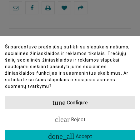
100 pėdų SDI kabelis su BNC jungtimis, palaiko Full
Ši parduotuvė prašo jūsų sutikti su slapukais našumo,
HD ir užtikrina aukštos kokybės signalą.
socialinės žiniasklaidos ir reklamos tikslais. Trečiųjų
šalių socialinės žiniasklaidos ir reklamos slapukai
naudojami siekiant pasiūlyti jums socialinės
žiniasklaidos funkcijas ir suasmenintus skelbimus. Ar
sutinkate su šiais slapukais ir susijusiu asmens
DIRBTINIO INTELEKTO ASISTENTAS
duomenų tvarkymu?
DAUGIAU INFORMACIJOS
tune
Configure
DUOMENŲ LAPAS
clear
Reject
ATSILIEPIMAI
done_all
Accept