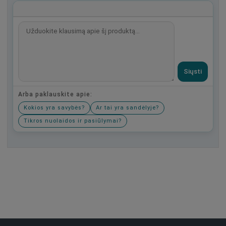
Siųsti
Arba paklauskite apie:
Kokios yra savybės?
Ar tai yra sandėlyje?
Tikros nuolaidos ir pasiūlymai?
Būkite pirmas, parašykite savo atsiliepimą!