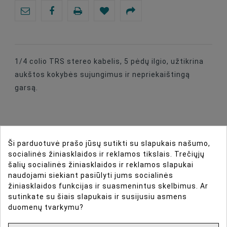
1/4 colio TRS stereo kabelis, 5 pėdų ilgio, užtikrina
aukštos kokybės sujungimus ir nepriekaištingą
garsą.
DIRBTINIO INTELEKTO ASISTENTAS
Ši parduotuvė prašo jūsų sutikti su slapukais našumo,
socialinės žiniasklaidos ir reklamos tikslais. Trečiųjų
šalių socialinės žiniasklaidos ir reklamos slapukai
DAUGIAU INFORMACIJOS
naudojami siekiant pasiūlyti jums socialinės
žiniasklaidos funkcijas ir suasmenintus skelbimus. Ar
DUOMENŲ LAPAS
sutinkate su šiais slapukais ir susijusiu asmens
duomenų tvarkymu?
ATSILIEPIMAI