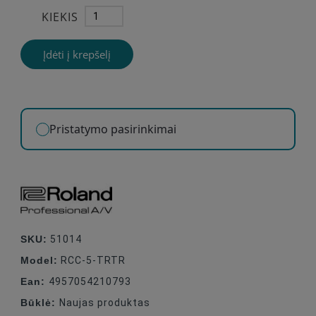
KIEKIS
Įdėti į krepšelį
Pristatymo pasirinkimai
SKU:
51014
Model:
RCC-5-TRTR
Ean:
4957054210793
Būklė:
Naujas produktas