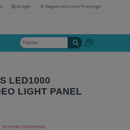
ok
Google
Registruotis arba Prisijungti
0
S LED1000
DEO LIGHT PANEL
o terminas nežinomas