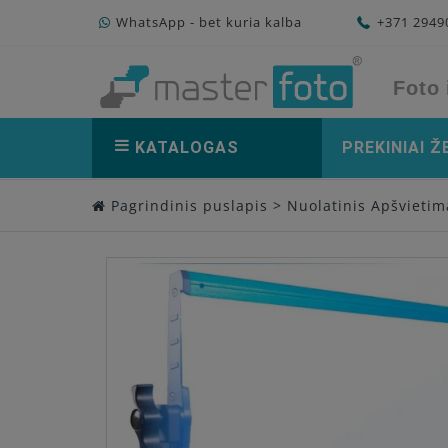
WhatsApp - bet kuria kalba
+371 294
Foto 
KATALOGAS
PREKINIAI Ž
Pagrindinis puslapis
>
Nuolatinis Apšvietim