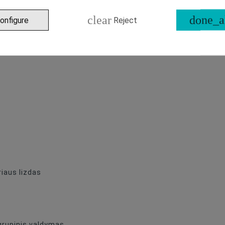
clear
done_a
onfigure
Reject
iaus lizdas
o
grupinis valdymas