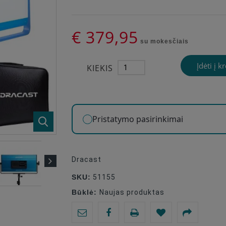
€ 379,95
su mokesčiais
Įdėti į k
KIEKIS
Pristatymo pasirinkimai
Dracast
SKU:
51155
Būklė:
Naujas produktas