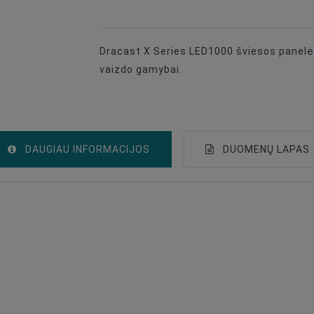
Dracast X Series LED1000 šviesos panelė u
vaizdo gamybai.
DAUGIAU INFORMACIJOS
DUOMENŲ LAPAS
Light Panels
5600 K - 5600 K Balta Spalva
70 W
96