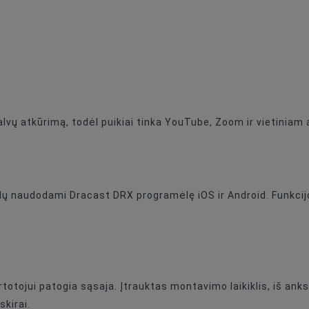
palvų atkūrimą, todėl puikiai tinka YouTube, Zoom ir vietiniam 
dų naudodami Dracast DRX programėlę iOS ir Android. Funkcijo
otojui patogia sąsaja. Įtrauktas montavimo laikiklis, iš anks
kirai.