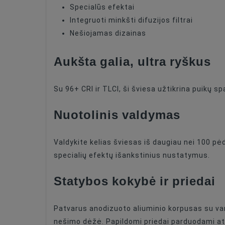
Specialūs efektai
Integruoti minkšti difuzijos filtrai
Nešiojamas dizainas
Aukšta galia, ultra ryškus
Su 96+ CRI ir TLCI, ši šviesa užtikrina puikų s
Nuotolinis valdymas
Valdykite kelias šviesas iš daugiau nei 100 pė
specialių efektų išankstinius nustatymus.
Statybos kokybė ir priedai
Patvarus anodizuoto aliuminio korpusas su vart
nešimo dėžė. Papildomi priedai parduodami ats