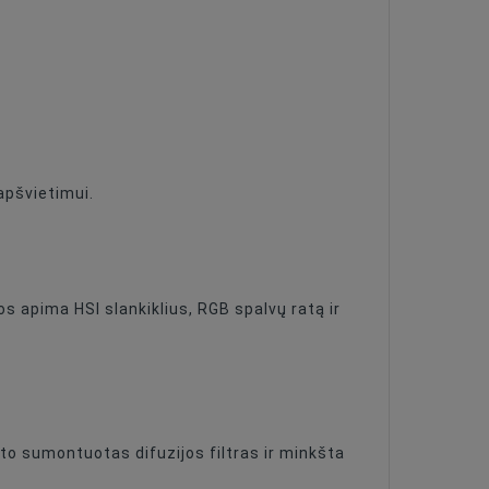
apšvietimui.
s apima HSI slankiklius, RGB spalvų ratą ir
to sumontuotas difuzijos filtras ir minkšta