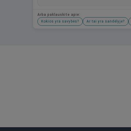
Arba paklauskite apie:
Kokios yra savybės?
Ar tai yra sandėlyje?
Būkite pirmas, parašykite savo atsiliepimą!