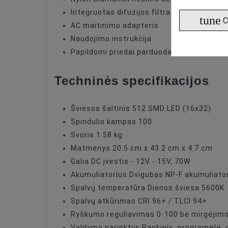
Integruotas difuzijos filtras
tune
C
AC maitinimo adapteris
Naudojimo instrukcija
Papildomi priedai parduodami atskirai
Techninės specifikacijos
Šviesos šaltinis 512 SMD LED (16x32)
Spindulio kampas 100
Svoris 1.58 kg
Matmenys 20.5 cm x 43.2 cm x 4.7 cm
Galia DC įvestis - 12V - 15V, 70W
Akumuliatorius Dvigubas NP-F akumuliator
Spalvų temperatūra Dienos šviesa 5600K
Spalvų atkūrimas CRI 96+ / TLCI 94+
Ryškumo reguliavimas 0-100 be mirgėjim
Valdymo parinktys Rankinis, programėlė, 