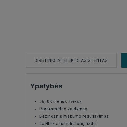
DIRBTINIO INTELEKTO ASISTENTAS
Ypatybės
Type Of Product
Color Temperature
5600K dienos šviesa
Power Watt
Programėlės valdymas
Bežingsnis ryškumo reguliavimas
Number Of LEDs
2x NP-F akumuliatorių lizdai