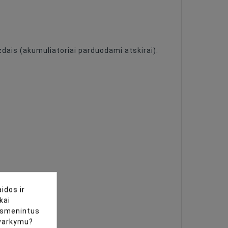
zdais (akumuliatoriai parduodami atskirai).
idos ir
kai
uasmenintus
tvarkymu?