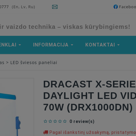
90777
(En, Lv, Ru)
Facebo
ir vaizdo technika – viskas kūrybingiems!
ENKLAI
INFORMACIJA
KONTAKTAI
as
>
LED šviesos paneliai
DRACAST X-SERIE
DAYLIGHT LED VI
70W (DRX1000DN)
0 review(s)
Pagal išankstinį užsakymą, pristatym