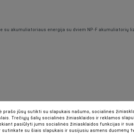
e su akumuliatoriaus energija su dviem NP-F akumuliatorių li
 prašo jūsų sutikti su slapukais našumo, socialinės žiniaskla
lais. Trečiųjų šalių socialinės žiniasklaidos ir reklamos slapu
ekiant pasiūlyti jums socialinės žiniasklaidos funkcijas ir s
 LED vaizdo šviesos panelė (70W)
r sutinkate su šiais slapukais ir susijusiu asmens duomenų 