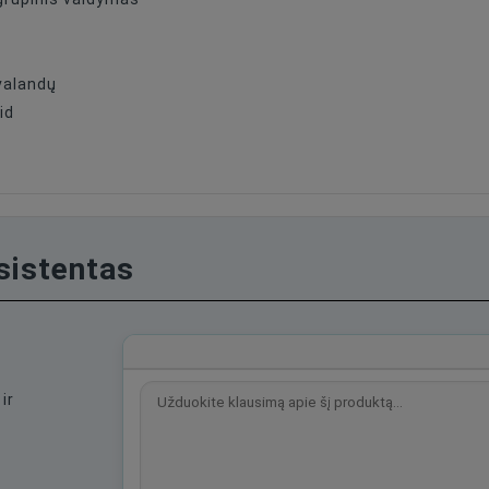
valandų
id
asistentas
ir