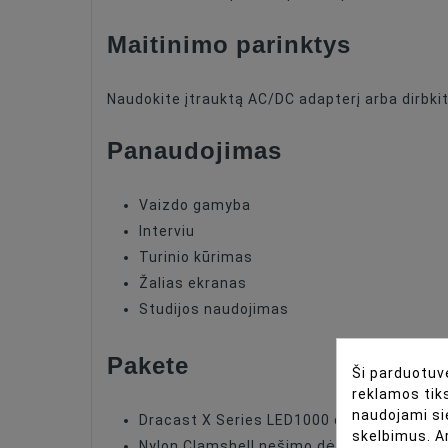
Maitinimo parinktys
Naudokite įtrauktą AC/DC adapterį arba dirbkit
Panaudojimas
Vaizdo gamyba
Interviu
Turinio kūrimas
Žalias ekranas
Studijos naudojimas
Pakete
Ši parduotuvė
reklamos tiks
naudojami si
Dracast X Series LED1000 dienos šviesos
skelbimus. A
Nylon Clamshell nešimo dėklas