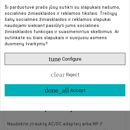
spalvos temperatūra
Ši parduotuvė prašo jūsų sutikti su slapukais našumo,
socialinės žiniasklaidos ir reklamos tikslais. Trečiųjų
šalių socialinės žiniasklaidos ir reklamos slapukai
Su CCT diapazonu nuo 3200K iki 5600K, jis prisitaiko
naudojami siekiant pasiūlyti jums socialinės
žiniasklaidos funkcijas ir suasmenintus skelbimus. Ar
prie aplinkos apšvietimo. 96+ CRI ir TLCI užtikrina
sutinkate su šiais slapukais ir susijusiu asmens
puikų spalvų atkūrimą, todėl jis idealiai tinka interviu,
duomenų tvarkymu?
fotografijai ir vietinėms filmavimams.
tune
Configure
Nuotolinis valdymas
clear
Reject
Valdykite kelis šviestuvus iš daugiau nei 30 metrų
naudodami Dracast DRX programėlę iOS ir Android,
done_all
Accept
reguliuodami ryškumą nuo 0 iki 100.
Maitinimo parinktys
Naudokite įtrauktą AC/DC adapterį arba NP-F