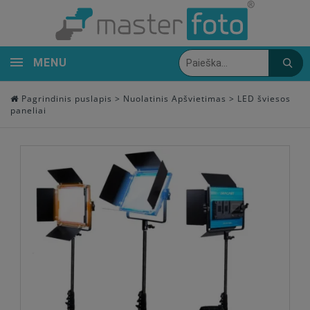
MENU
Pagrindinis puslapis
>
Nuolatinis Apšvietimas
>
LED šviesos
paneliai