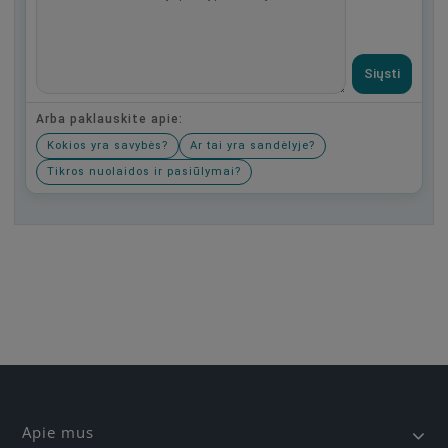
Siųsti
Arba paklauskite apie:
Kokios yra savybės?
Ar tai yra sandėlyje?
Tikros nuolaidos ir pasiūlymai?
Būkite pirmas, parašykite savo atsiliepimą!
Apie mus