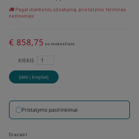
Pagal išankstinį užsakymą, pristatymo terminas
nežinomas
€ 858,75
su mokesčiais
KIEKIS
Įdėti į krepšelį
Pristatymo pasirinkimai
Dracast