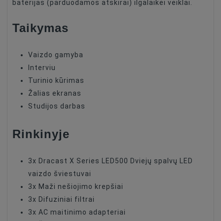
baterijas (parduodamos atskirai) ilgalaikei veiklai.
Taikymas
Vaizdo gamyba
Interviu
Turinio kūrimas
Žalias ekranas
Studijos darbas
Rinkinyje
3x Dracast X Series LED500 Dviejų spalvų LED
vaizdo šviestuvai
3x Maži nešiojimo krepšiai
3x Difuziniai filtrai
3x AC maitinimo adapteriai