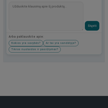
Siųsti
Arba paklauskite apie:
Kokios yra savybės?
Ar tai yra sandėlyje?
Tikros nuolaidos ir pasiūlymai?
Būkite pirmas, parašykite savo atsiliepimą!