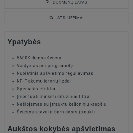
DUOMENŲ LAPAS
ATSILIEPIMAI
Ypatybės
Type Of Product
Light Panels
5600K dienos šviesa
Valdymas per programėlę
Nuolatinis apšvietimo reguliavimas
NP-F akumuliatorių lizdai
Specialūs efektai
Įmontuoti minkšti difuziniai filtrai
Nešiojamas su įtrauktu kelioniniu krepšiu
Šviesos stovai ir barn doors įtraukti
Aukštos kokybės apšvietimas