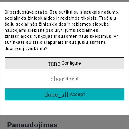
Su 96+ CRI ir TLCI, šis rinkinys puikiai tinka interviu,
Ši parduotuvė prašo jūsų sutikti su slapukais našumo,
socialinės žiniasklaidos ir reklamos tikslais. Trečiųjų
fotografijai ir vietinėms fotosesijoms, kurioms
šalių socialinės žiniasklaidos ir reklamos slapukai
reikalingas galingas apšvietimas.
naudojami siekiant pasiūlyti jums socialinės
žiniasklaidos funkcijas ir suasmenintus skelbimus. Ar
Nuotolinis valdymas
sutinkate su šiais slapukais ir susijusiu asmens
duomenų tvarkymu?
Valdykite kelias šviesas iš daugiau nei 30 metrų
tune
Configure
naudodami Dracast DRX programėlę iOS ir Android,
reguliuodami ryškumą nuo 0 iki 100.
clear
Reject
Maitinimo parinktys
done_all
Accept
Naudokite įtrauktą AC/DC adapterį arba NP-F
akumuliatorius (parduodami atskirai) ilgam veikimui.
Panaudojimas