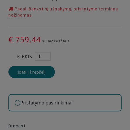
Pagal išankstinį užsakymą, pristatymo terminas
nežinomas
€ 759,44
su mokesčiais
KIEKIS
Įdėti į krepšelį
Pristatymo pasirinkimai
Dracast