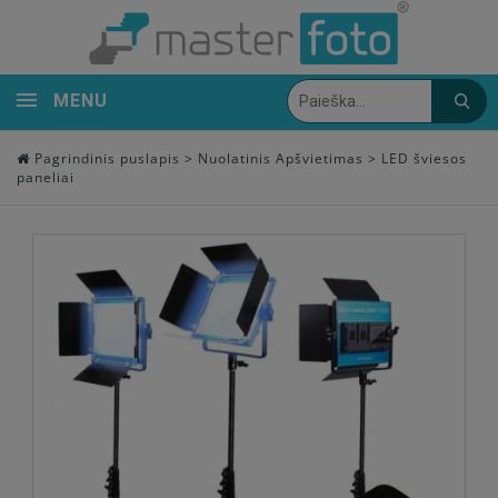
MENU
Pagrindinis puslapis
>
Nuolatinis Apšvietimas
>
LED šviesos
paneliai