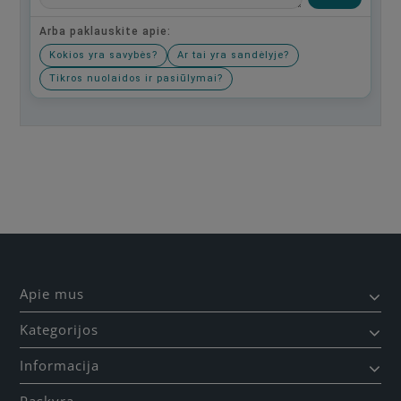
Arba paklauskite apie:
Kokios yra savybės?
Ar tai yra sandėlyje?
Tikros nuolaidos ir pasiūlymai?
Būkite pirmas, parašykite savo atsiliepimą!
Apie mus
Kategorijos
Informacija