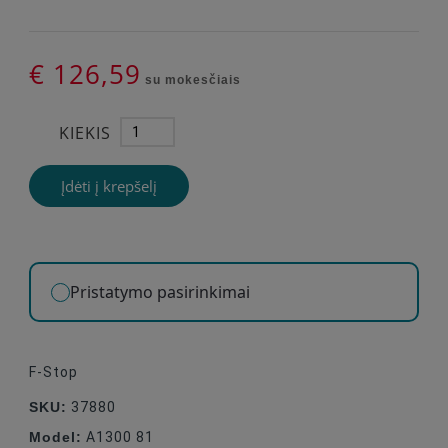
€ 126,59
su mokesčiais
KIEKIS
Įdėti į krepšelį
Pristatymo pasirinkimai
F-Stop
SKU:
37880
Model:
A1300 81