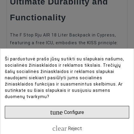
Ultimate Durability and
Volume
20L
Functionality
Waterproof
Yes
The F Stop Rju AIR 18 Liter Backpack in Cypress,
featuring a free ICU, embodies the KISS principle:
Keep it Super Simple! Crafted from top-notch
materials like DuraDiamond HT Nylon and
Ši parduotuvė prašo jūsų sutikti su slapukais našumo,
socialinės žiniasklaidos ir reklamos tikslais. Trečiųjų
waterproof TPU, the Rju AIR combines advanced
šalių socialinės žiniasklaidos ir reklamos slapukai
construction techniques with over 2000 hours of
naudojami siekiant pasiūlyti jums socialinės
ethnographic research, making it an ideal stealthy
žiniasklaidos funkcijas ir suasmenintus skelbimus. Ar
backpack for any environment.
sutinkate su šiais slapukais ir susijusiu asmens
duomenų tvarkymu?
Highlights
tune
Configure
18-liter modular weatherproof daypack
clear
Reject
Mission Built & Purpose Driven