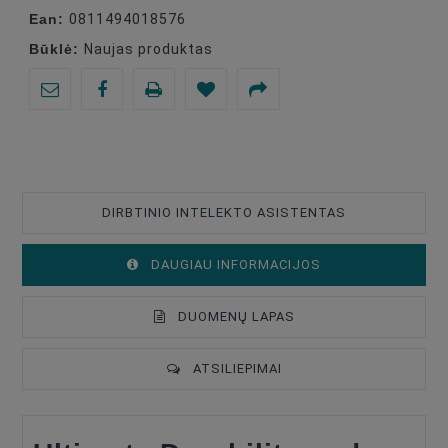
Ean:
0811494018576
Būklė:
Naujas produktas
DIRBTINIO INTELEKTO ASISTENTAS
DAUGIAU INFORMACIJOS
DUOMENŲ LAPAS
ATSILIEPIMAI
Type Of Product
Backpack