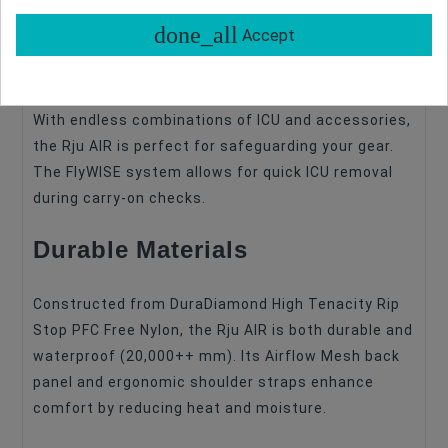
Customizable ICU, accessories, GateKeepers
done_all
Accept
Modular Transport Ecosystem
With endless combinations of ICU and accessories,
the Rju AIR is perfect for safeguarding your gear.
The FlyWISE system allows for quick ICU removal
during carry-on checks.
Durable Materials
Constructed from DuraDiamond High Tenacity Rip
Stop PFC Free Nylon, the Rju AIR is both durable and
waterproof (20,000++ mm). Its Airflow Mesh back
panel and ergonomic shoulder straps enhance
comfort by reducing heat and moisture.