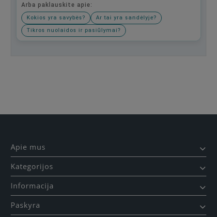
Arba paklauskite apie:
Kokios yra savybės?
Ar tai yra sandėlyje?
Tikros nuolaidos ir pasiūlymai?
Būkite pirmas, parašykite savo atsiliepimą!
Apie mus
Kategorijos
Informacija
Paskyra