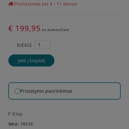
Pristatymas per 6 - 11 dienas
€ 199,95
su mokesčiais
KIEKIS
Įdėti į krepšelį
Pristatymo pasirinkimai
F-Stop
SKU:
38636