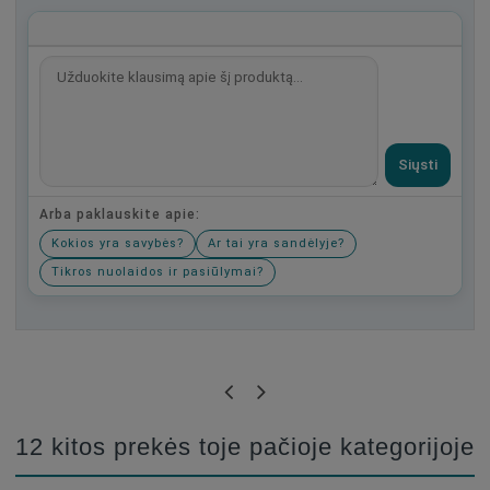
Siųsti
Arba paklauskite apie:
Kokios yra savybės?
Ar tai yra sandėlyje?
Tikros nuolaidos ir pasiūlymai?
Būkite pirmas, parašykite savo atsiliepimą!
12 kitos prekės toje pačioje kategorijoje