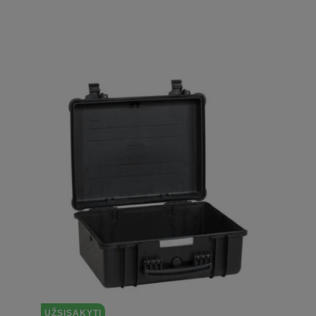
UŽSISAKYTI