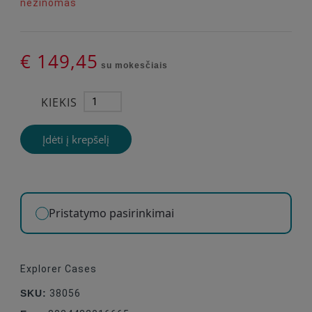
nežinomas
€ 149,45
su mokesčiais
KIEKIS
Įdėti į krepšelį
Pristatymo pasirinkimai
Explorer Cases
SKU:
38056