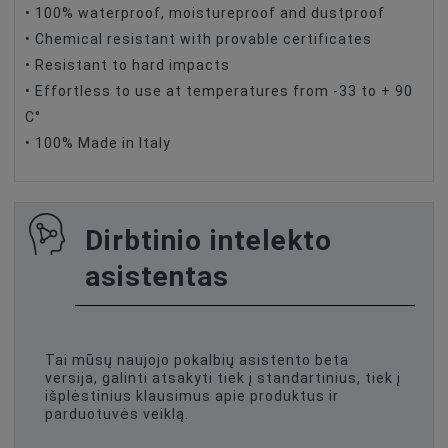
• 100% waterproof, moistureproof and dustproof
• Chemical resistant with provable certificates
• Resistant to hard impacts
• Effortless to use at temperatures from -33 to + 90
C°
• 100% Made in Italy
Dirbtinio intelekto
asistentas
Tai mūsų naujojo pokalbių asistento beta
versija, galinti atsakyti tiek į standartinius, tiek į
išplėstinius klausimus apie produktus ir
parduotuvės veiklą.