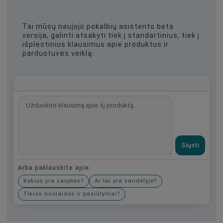
Tai mūsų naujojo pokalbių asistento beta
versija, galinti atsakyti tiek į standartinius, tiek į
išplėstinius klausimus apie produktus ir
parduotuvės veiklą.
Siųsti
Arba paklauskite apie:
Kokios yra savybės?
Ar tai yra sandėlyje?
Tikros nuolaidos ir pasiūlymai?