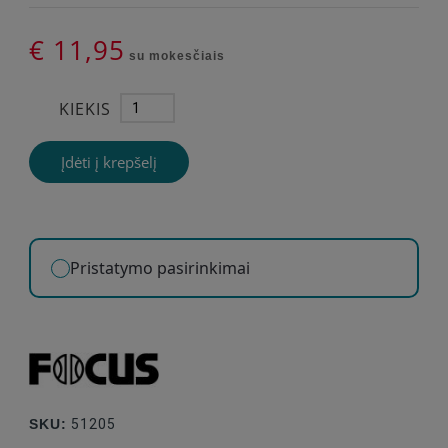
€ 11,95
su mokesčiais
KIEKIS
Įdėti į krepšelį
Pristatymo pasirinkimai
SKU:
51205