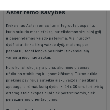
Aster rėmo savybės
Kiekvienas Aster rėmas turi integruotą paspartu,
kuris sukuria mato efektą, suteikdamas vizualinį gylį
ir pagerindamas vaizdo pateikimą. Visi nurodyti
dydžiai atitinka tikrą vaizdo dydį, matomą per
paspartu, todėl lengva pasirinkti tinkamiausią
variantą jūsų nuotraukai.
Nors konstrukcija yra plona, aliuminio dizainas
užtikrina stabilumą ir ilgaamžiškumą. Tikras stiklo
priekinis paviršius suteikia aiškų vaizdą ir patikimą
apsaugą, o rėmai, kurių dydis iki 24 x 30 cm, turi tvirtą
atramą stalo ekspozicijai tiek portretinėmis, tiek
peizažinėmis orientacijomis.