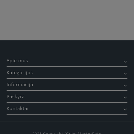
Būkite pirmas, parašykite savo atsiliepimą!
Apie mus
Kategorijos
Informacija
Paskyra
Kontaktai
2025 Copyright (C) by MasterFoto