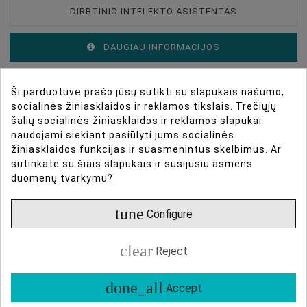
DIRBTINIO INTELEKTO ASISTENTAS
DAUGIAU INFORMACIJOS
DUOMENŲ LAPAS
Ši parduotuvė prašo jūsų sutikti su slapukais našumo,
socialinės žiniasklaidos ir reklamos tikslais. Trečiųjų
ATSILIEPIMAI
šalių socialinės žiniasklaidos ir reklamos slapukai
naudojami siekiant pasiūlyti jums socialinės
žiniasklaidos funkcijas ir suasmenintus skelbimus. Ar
sutinkate su šiais slapukais ir susijusiu asmens
Aster rėmo apžvalga
Type Of Product
Photo Frames
duomenų tvarkymu?
Frame Type
Nuotraukų Rėmas
tune
Configure
Aster yra įvairių formų, įskaitant klasikinį
Maximum Photo Format, Cm
15x20
stačiakampį, ovalų, apvalų ir arkos formą, ir puikiai
clear
Reject
prisitaiko prie įvairių interjerų bei ekspozicijos stilių.
Nesvarbu, ar kuriate kuratoriaus suprojektuotą
done_all
Accept
galerijos sieną, ar išryškinate vieną vaizdą, šis rėmas
suteikia išbaigtą, profesionalų įvaizdį.