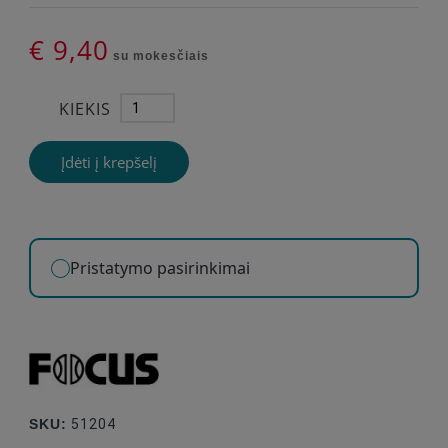
€ 9,40
su mokesčiais
KIEKIS
Įdėti į krepšelį
Pristatymo pasirinkimai
SKU:
51204