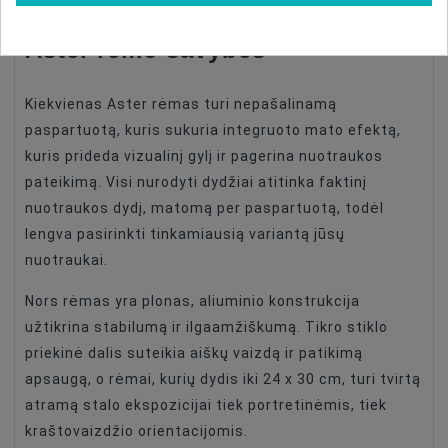
Aster rėmo savybės
Kiekvienas Aster rėmas turi nepašalinamą
paspartuotą, kuris sukuria integruoto mato efektą,
kuris prideda vizualinį gylį ir pagerina nuotraukos
pateikimą. Visi nurodyti dydžiai atitinka faktinį
nuotraukos dydį, matomą per paspartuotą, todėl
lengva pasirinkti tinkamiausią variantą jūsų
nuotraukai.
Nors rėmas yra plonas, aliuminio konstrukcija
užtikrina stabilumą ir ilgaamžiškumą. Tikro stiklo
priekinė dalis suteikia aiškų vaizdą ir patikimą
apsaugą, o rėmai, kurių dydis iki 24 x 30 cm, turi tvirtą
atramą stalo ekspozicijai tiek portretinėmis, tiek
kraštovaizdžio orientacijomis.