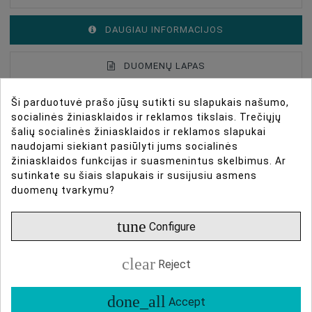
DAUGIAU INFORMACIJOS
DUOMENŲ LAPAS
Ši parduotuvė prašo jūsų sutikti su slapukais našumo,
ATSILIEPIMAI
socialinės žiniasklaidos ir reklamos tikslais. Trečiųjų
šalių socialinės žiniasklaidos ir reklamos slapukai
naudojami siekiant pasiūlyti jums socialinės
Aster rėmo apžvalga
Type Of Product
Photo Frames
žiniasklaidos funkcijas ir suasmenintus skelbimus. Ar
sutinkate su šiais slapukais ir susijusiu asmens
Frame Type
Nuotraukų Rėmas
duomenų tvarkymu?
Aster yra prieinamas įvairių formų, įskaitant
Maximum Photo Format, Cm
24x30
klasikinius stačiakampius, ovalius, apvalius ir
tune
Configure
arkinius, ir puikiai prisitaiko prie įvairių interjerų bei
ekspozicijos stilių. Nesvarbu, ar kuriate kuratoriaus
clear
Reject
suprojektuotą galerijos sieną, ar išryškinate vieną
nuotrauką, šis rėmas suteikia profesionalų ir išbaigtą
done_all
Accept
įvaizdį.