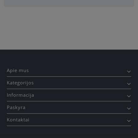
Būkite pirmas, parašykite savo atsiliepimą!
Apie mus
Kategorijos
Informacija
Paskyra
Kontaktai