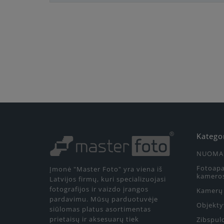
Katego
NUOMA
Fotoapa
Įmonė "Master Foto" yra viena iš
kamero
Latvijos firmų, kuri specializuojasi
fotografijos ir vaizdo įrangos
Kamerų 
pardavimu. Mūsų parduotuvėje
Objekty
siūlomas platus asortimentas
prietaisų ir aksesuarų tiek
Zibspul