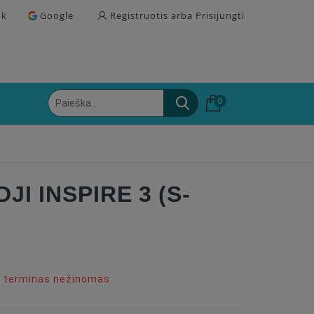
ok
Google
Registruotis arba Prisijungti
0
JI INSPIRE 3 (S-
o terminas nežinomas