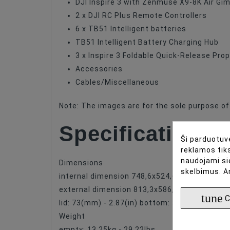
DJI Inspire 3 with Zenmuse X9-8K Air G
2 x DJI RC Plus Remote Controllers
6 x TB51 Intelligent batteries
TB51 Intelligent Battery Charging Hub
3 x Inspire 3 Foldable Quick-Release Prope
Accessories
Cables/Miscellaneous
Note: The images are for the sole purpose o
Specifications
Ši parduotuvė
reklamos tiks
naudojami si
Dimensions
skelbimus. A
internal dimension 748,6x524,6x454,6(mm) - 
external dimension 813,3x586,5x480,5(mm) -
tune
C
lid: 73(mm) - 2.87(in) bottom: 382(mm) - 15.0
Weight
empty: 13,25kg - 29.22lbs