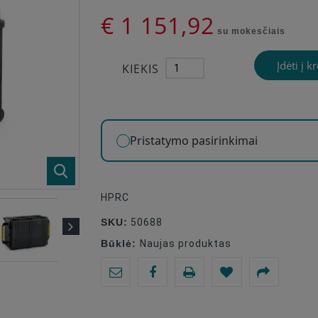
€ 1 151,92
su mokesčiais
Įdėti į k
KIEKIS
Pristatymo pasirinkimai
HPRC
SKU:
50688
Būklė:
Naujas produktas