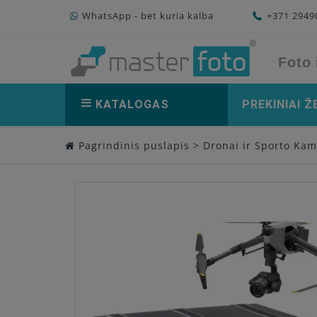
WhatsApp - bet kuria kalba
+371 294
Foto 
KATALOGAS
PREKINIAI Ž
Pagrindinis puslapis
>
Dronai ir Sporto Ka