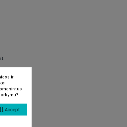
nt.
idos ir
kai
uasmenintus
tvarkymu?
ll
Accept