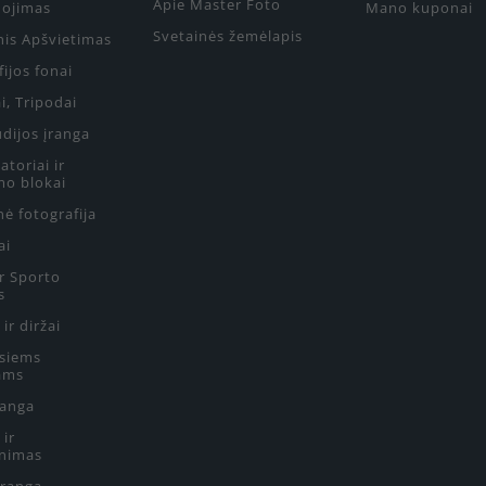
Apie Master Foto
ojimas
Mano kuponai
Svetainės žemėlapis
nis Apšvietimas
ijos fonai
i, Tripodai
udijos įranga
toriai ir
mo blokai
ė fotografija
ai
ir Sporto
s
 ir diržai
siems
ams
ranga
 ir
nimas