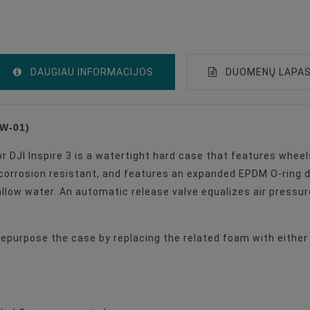
DAUGIAU INFORMACIJOS
DUOMENŲ LAPA
0W-01)
Gimbal With Camera
 DJI Inspire 3 is a watertight hard case that features wheel
Drone Accessories
 corrosion resistant, and features an expanded EPDM O-ring 
Drones
llow water. An automatic release valve equalizes air pressu
DJI MAVIC
n repurpose the case by replacing the related foam with eit
DJI FPV
DJI Osmo
Black