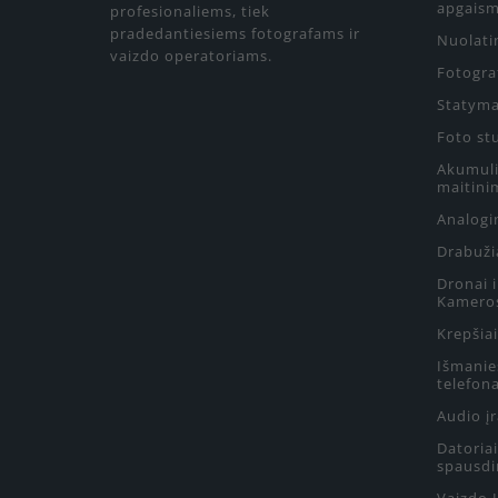
apgaism
profesionaliems, tiek
pradedantiesiems fotografams ir
Nuolati
vaizdo operatoriams.
Fotograf
Statyma
Foto st
Akumulia
maitini
Analogin
Drabuži
Dronai 
Kamero
Krepšiai
Išmanie
telefon
Audio į
Datoriai
spausdi