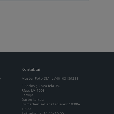
Kontaktai
i
Master Foto SIA, LV40103189288
F.Sadovņikova iela 39,
Rīga, LV-1003,
Latvija.
Darbo laikas:
Pirmadienis–Penktadienis: 10:00–
19:00
Šeštadienis: 10:00–16:00