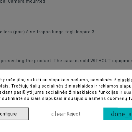
imbal Camera mounted
llers (pair) à se troppo lungo togli Inspire 3
f presenting the product. The case is sold WITHOUT equipme
 prašo jūsų sutikti su slapukais našumo, socialinės žiniaskla
lais. Trečiųjų šalių socialinės žiniasklaidos ir reklamos slapu
ekiant pasiūlyti jums socialinės žiniasklaidos funkcijas ir s
r sutinkate su šiais slapukais ir susijusiu asmens duomenų 
29.47x20.65x17.9(in)
 32.02x23.09x18.92(in)
clear
done_a
onfigure
Reject
3(in)