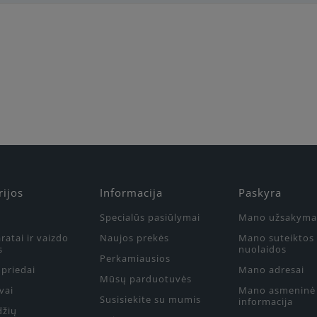
Būkite pirmas, parašykite savo atsiliepimą!
rijos
Informacija
Paskyra
Specialūs pasiūlymai
Mano užsakyma
ratai ir vaizdo
Naujos prekės
Mano suteiktos
s
nuolaidos
Perkamiausios
priedai
Mano adresai
Mūsų parduotuvės
vai
Mano asmeninė
Susisiekite su mumis
informacija
džių