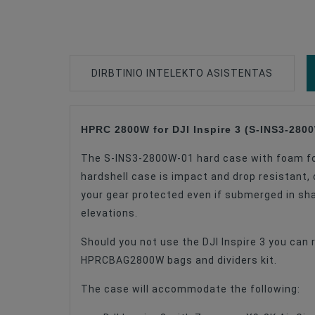
DIRBTINIO INTELEKTO ASISTENTAS
HPRC 2800W for DJI Inspire 3 (S-INS3-280
Type Of Product
The S-INS3-2800W-01 hard case with foam for
Type Of Product
hardshell case is impact and drop resistant,
Type Of Product
your gear protected even if submerged in sha
elevations.
Compatible
Should you not use the DJI Inspire 3 you ca
Compatible
HPRCBAG2800W bags and dividers kit.
Compatible
The case will accommodate the following:
Color