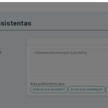
asistentas
,
s
Arba paklauskite apie:
Kokios yra savybės?
Ar tai yra sandėlyje?