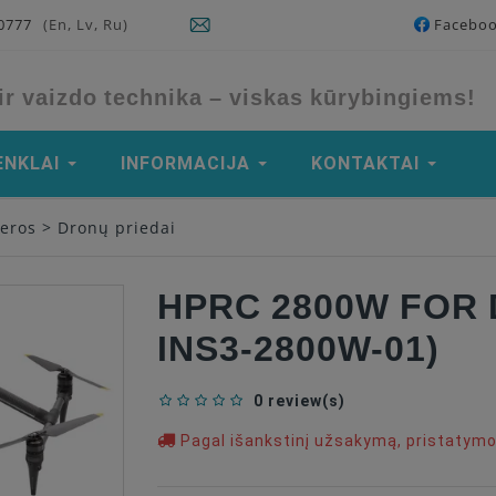
90777
(En, Lv, Ru)
Facebo
ir vaizdo technika – viskas kūrybingiems!
ENKLAI
INFORMACIJA
KONTAKTAI
meros
>
Dronų priedai
HPRC 2800W FOR D
INS3-2800W-01)
0 review(s)
Pagal išankstinį užsakymą, pristatym