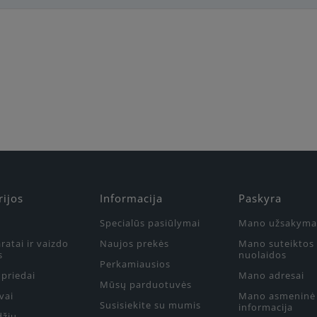
Būkite pirmas, parašykite savo atsiliepimą!
rijos
Informacija
Paskyra
Specialūs pasiūlymai
Mano užsakyma
ratai ir vaizdo
Naujos prekės
Mano suteiktos
s
nuolaidos
Perkamiausios
priedai
Mano adresai
Mūsų parduotuvės
vai
Mano asmeninė
Susisiekite su mumis
informacija
džių