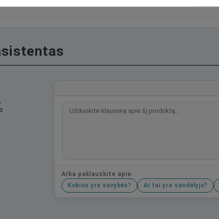
asistentas
,
s
Arba paklauskite apie:
Kokios yra savybės?
Ar tai yra sandėlyje?