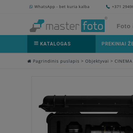
WhatsApp - bet kuria kalba
+371 294
Foto 
KATALOGAS
PREKINIAI Ž
Pagrindinis puslapis
>
Objektyvai
>
CINEMA 