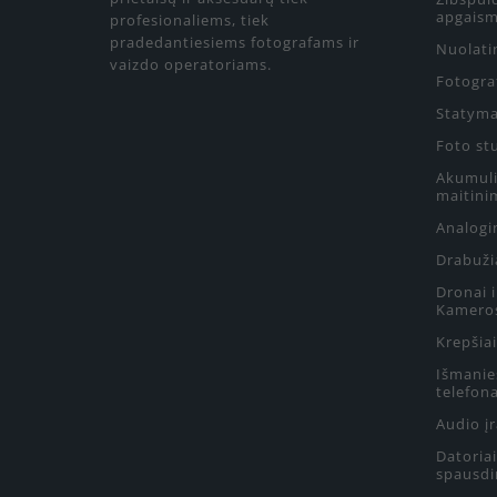
apgaism
profesionaliems, tiek
pradedantiesiems fotografams ir
Nuolati
vaizdo operatoriams.
Fotograf
Statyma
Foto st
Akumulia
maitini
Analogin
Drabuži
Dronai 
Kamero
Krepšiai
Išmanie
telefon
Audio į
Datoriai
spausdi