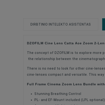
DIRBTINIO INTELEKTO ASISTENTAS
DZOFILM Cine Lens Catta Ace Zoom 2-Lens
Lens Mount
The concept of DZOFILM is to explore more poss
Lens Mount
the relationship between the cinematographe
Lens Design
There is no need to look for other cine-lens
Lens Type
cine-lenses compact and versatile. This way
Maximum Aperture
Full Frame Cinema Zoom Lens Bundle with 
Stunning Breathing Control
PL- and EF-Mount included (LPL optional)