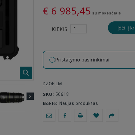
€ 6 985,45
su mokesčiais
Įdėti į k
KIEKIS
Pristatymo pasirinkimai
DZOFILM
SKU:
50618
Būklė:
Naujas produktas