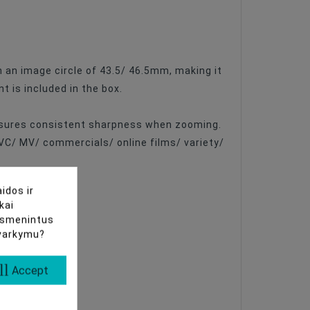
an image circle of 43.5/ 46.5mm, making it
 is included in the box.
ensures consistent sharpness when zooming.
VC/ MV/ commercials/ online films/ variety/
idos ir
kai
uasmenintus
tvarkymu?
ll
Accept