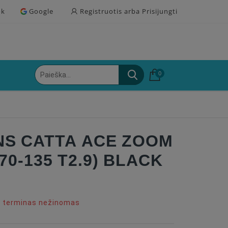
ok
Google
Registruotis arba Prisijungti
0
NS CATTA ACE ZOOM
/70-135 T2.9) BLACK
o terminas nežinomas