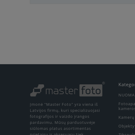
Katego
NUOMA
Fotoapa
Įmonė "Master Foto" yra viena iš
kamero
Latvijos firmų, kuri specializuojasi
fotografijos ir vaizdo įrangos
Kamerų 
pardavimu. Mūsų parduotuvėje
Objekty
siūlomas platus asortimentas
prietaisų ir aksesuarų tiek
Zibspul