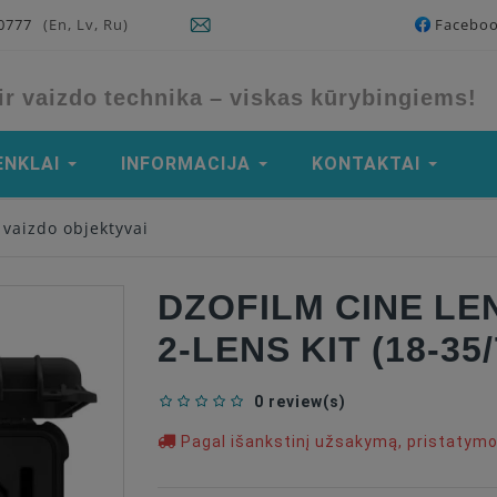
90777
(En, Lv, Ru)
Facebo
ir vaizdo technika – viskas kūrybingiems!
ENKLAI
INFORMACIJA
KONTAKTAI
vaizdo objektyvai
DZOFILM CINE LE
2-LENS KIT (18-35
0 review(s)
Pagal išankstinį užsakymą, pristatym