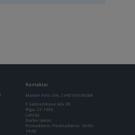
Kontaktai
i
Master Foto SIA, LV40103189288
F.Sadovņikova iela 39,
Rīga, LV-1003,
Latvija.
Darbo laikas:
Pirmadienis–Penktadienis: 10:00–
19:00