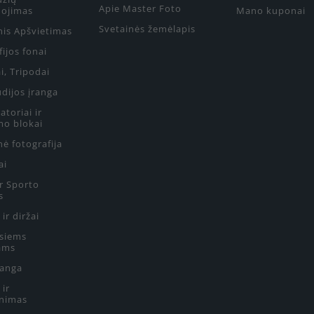
Apie Master Foto
ojimas
Mano kuponai
Svetainės žemėlapis
nis Apšvietimas
ijos fonai
i, Tripodai
udijos įranga
toriai ir
mo blokai
ė fotografija
ai
ir Sporto
s
 ir diržai
siems
ams
ranga
 ir
nimas