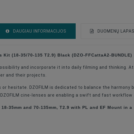
DAUGIAU INFORMACIJOS
DUOMENŲ LAPA
 Kit (18-35/70-135 T2.9) Black (DZO-FFCattaA2-BUNDLE)
Canon EF
ibility and incorporate it into daily filming and thinking. At
Arri PL
r and their projects.
Zoom Lenses
es or hesitate. DZOFILM is dedicated to balance the harmony 
CINEMA
 DZOFILM cine-lenses are enabling a swift and fast workflow
T2.9
18-35mm and 70-135mm, T2.9 with PL and EF Mount in a h