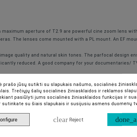
 maximum aperture of T2.9 are powerful cine zoom lens with 
eras. The lenses come mounted with a PL mount. An EF mount
image quality and natural skin tones. The parfocal design 
ificantly reduced. A good company for your documentaries/ T
 prašo jūsų sutikti su slapukais našumo, socialinės žiniaskla
 a sturdy carrying case.
lais. Trečiųjų šalių socialinės žiniasklaidos ir reklamos slapu
ekiant pasiūlyti jums socialinės žiniasklaidos funkcijas ir s
r sutinkate su šiais slapukais ir susijusiu asmens duomenų 
lack)
clear
done_a
Black)
onfigure
Reject