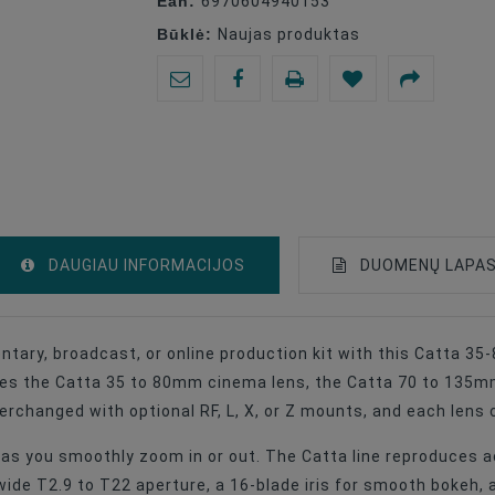
Ean:
6970604940153
Būklė:
Naujas produktas
DAUGIAU INFORMACIJOS
DUOMENŲ LAPA
ary, broadcast, or online production kit with this Catta 3
Sony E
es the Catta 35 to 80mm cinema lens, the Catta 70 to 135mm
Zoom Lenses
changed with optional RF, L, X, or Z mounts, and each lens c
CINEMA
s as you smoothly zoom in or out. The Catta line reproduces 
 wide T2.9 to T22 aperture, a 16-blade iris for smooth bokeh,