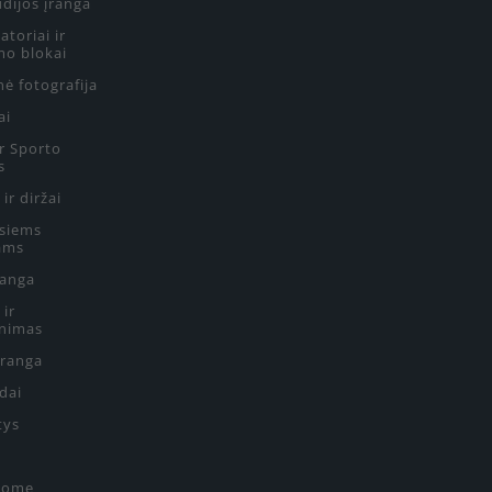
udijos įranga
toriai ir
mo blokai
ė fotografija
ai
ir Sporto
s
 ir diržai
siems
ams
ranga
 ir
nimas
Įranga
edai
tys
Home