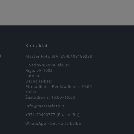
Kontaktai
i
Master Foto SIA, LV40103189288
F.Sadovņikova iela 39,
Rīga, LV-1003,
Latvija.
Darbo laikas:
Pirmadienis–Penktadienis: 10:00–
19:00
Šeštadienis: 10:00–16:00
info@masterfoto.lt
+371 29490777 (En, Lv, Ru)
WhatsApp - bet kuria kalba