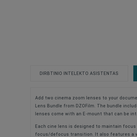
DIRBTINIO INTELEKTO ASISTENTAS
Add two cinema zoom lenses to your document
Lens Mount
Lens Bundle from DZOFilm. The bundle includ
Lens Design
lenses come with an E-mount that can be inter
Lens Type
Each cine lens is designed to maintain focu
focus/defocus transition. It also features a