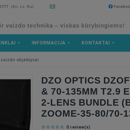
90777
(En, Lv, Ru)
Facebo
ir vaizdo technika – viskas kūrybingiems!
ENKLAI
INFORMACIJA
KONTAKTAI
vaizdo objektyvai
DZO OPTICS DZOF
& 70-135MM T2.9
2-LENS BUNDLE (
ZOOME-35-80/70-
0 review(s)