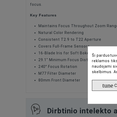
Maximum Aperture
focus.
Key Features
Maintains Focus Throughout Zoom Rang
Natural Color Rendering
Consistent T2.9 to T22 Aperture
Covers Full-Frame Sensors
16-Blade Iris for Soft Bokeh
Ši parduotuvė
29.1″ Minimum Focus Distance
reklamos tiks
naudojami si
240° Focus Rotation
skelbimus. A
M77 Filter Diameter
80mm Front Diameter
tune
C
Dirbtinio intelekto 