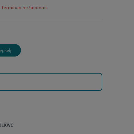
o terminas nežinomas
repšelį
9BLKWC