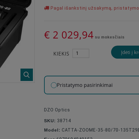
Pagal išankstinį užsakymą, pristatym
€ 2 029,94
su mokesčiais
Įdėti į k
KIEKIS
Pristatymo pasirinkimai
DZO Optics
SKU:
38714
Model:
CATTA-ZOOME-35-80/70-135T2