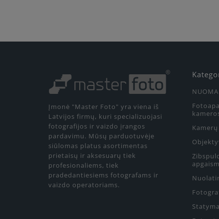
Katego
NUOMA
Fotoapa
Įmonė "Master Foto" yra viena iš
kamero
Latvijos firmų, kuri specializuojasi
fotografijos ir vaizdo įrangos
Kamerų 
pardavimu. Mūsų parduotuvėje
Objekty
siūlomas platus asortimentas
prietaisų ir aksesuarų tiek
Zibspul
apgaism
profesionaliems, tiek
pradedantiesiems fotografams ir
Nuolati
vaizdo operatoriams.
Fotograf
Statyma