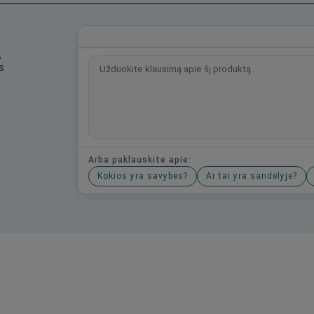
,
s
Arba paklauskite apie:
Kokios yra savybės?
Ar tai yra sandėlyje?
Būkite pirmas, parašykite savo atsiliepimą!