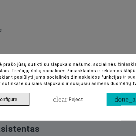
T2.9
e
 prašo jūsų sutikti su slapukais našumo, socialinės žiniaskla
lais. Trečiųjų šalių socialinės žiniasklaidos ir reklamos slapu
ekiant pasiūlyti jums socialinės žiniasklaidos funkcijas ir s
r sutinkate su šiais slapukais ir susijusiu asmens duomenų 
clear
done_a
onfigure
Reject
asistentas