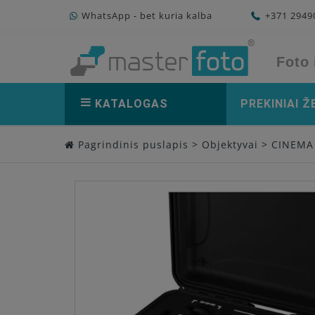
WhatsApp - bet kuria kalba
+371 294
Foto 
KATALOGAS
PREKINIAI Ž
Pagrindinis puslapis
>
Objektyvai
>
CINEMA 