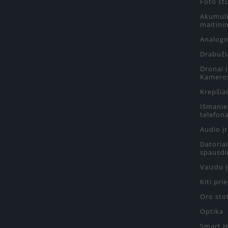
Foto st
Akumulia
maitini
Analogin
Drabuži
Dronai 
Kamero
Krepšiai
Išmanie
telefon
Audio į
Datoriai
spausdi
Vaizdo 
Kiti pri
Oro sto
Optika
Smart 