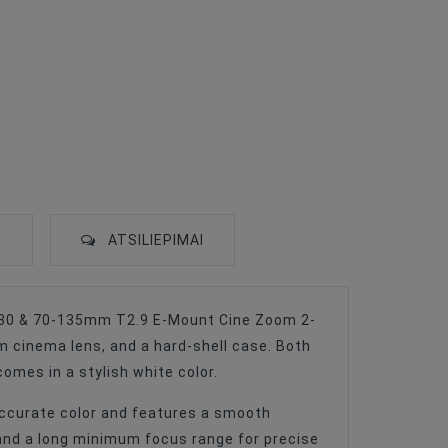
S
ATSILIEPIMAI
5-80 & 70-135mm T2.9 E-Mount Cine Zoom 2-
 cinema lens, and a hard-shell case. Both
omes in a stylish white color.
accurate color and features a smooth
 and a long minimum focus range for precise