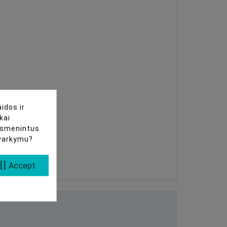
idos ir
kai
uasmenintus
tvarkymu?
ll
Accept