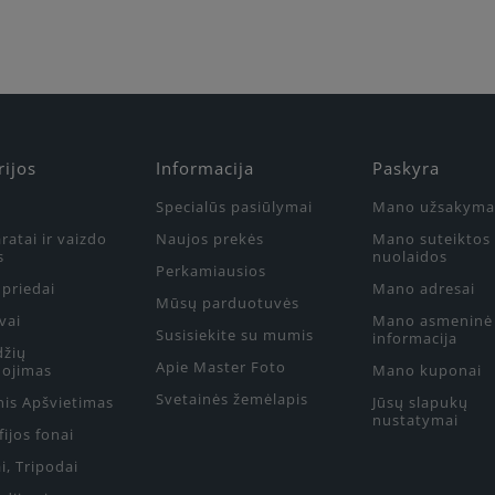
rijos
Informacija
Paskyra
Specialūs pasiūlymai
Mano užsakyma
ratai ir vaizdo
Naujos prekės
Mano suteiktos
s
nuolaidos
Perkamiausios
priedai
Mano adresai
Mūsų parduotuvės
vai
Mano asmeninė
Susisiekite su mumis
informacija
džių
Apie Master Foto
ojimas
Mano kuponai
Svetainės žemėlapis
nis Apšvietimas
Jūsų slapukų
nustatymai
ijos fonai
i, Tripodai