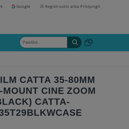
ok
Google
Registruotis arba Prisijungti
0
ILM CATTA 35-80MM
 E-MOUNT CINE ZOOM
BLACK) CATTA-
135T29BLKWCASE