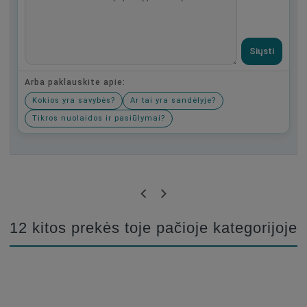
Siųsti
Arba paklauskite apie:
Kokios yra savybės?
Ar tai yra sandėlyje?
Tikros nuolaidos ir pasiūlymai?
Būkite pirmas, parašykite savo atsiliepimą!
12 kitos prekės toje pačioje kategorijoje