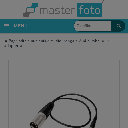
MENU
Pagrindinis puslapis
>
Audio įranga
>
Audio kabeliai ir
adapteriai