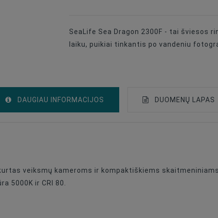
SeaLife Sea Dragon 2300F - tai šviesos ri
laiku, puikiai tinkantis po vandeniu fotogr
DAUGIAU INFORMACIJOS
DUOMENŲ LAPAS
Povandeninės Apšvietimo Priedai
DJI Osmo
ukurtas veiksmų kameroms ir kompaktiškiems skaitmeniniams 
GoPro Ir Kitos Veiksmo Kameros
a 5000K ir CRI 80.
Universalus