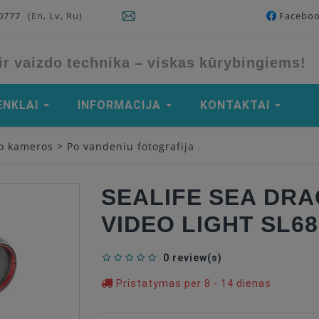
90777
(En, Lv, Ru)
Facebo
ir vaizdo technika – viskas kūrybingiems!
ENKLAI
INFORMACIJA
KONTAKTAI
do kameros
>
Po vandeniu fotografija
SEALIFE SEA DRA
VIDEO LIGHT SL68
0 review(s)
Pristatymas per 8 - 14 dienas