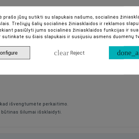
 prašo jūsų sutikti su slapukais našumo, socialinės žiniaskla
lais. Trečiųjų šalių socialinės žiniasklaidos ir reklamos slapu
ekiant pasiūlyti jums socialinės žiniasklaidos funkcijas ir s
r sutinkate su šiais slapukais ir susijusiu asmens duomenų 
clear
done_a
onfigure
Reject
urinktas)
andų
, kad išvengtumėte perkaitimo.
būtinas šilumai išsklaidyti.