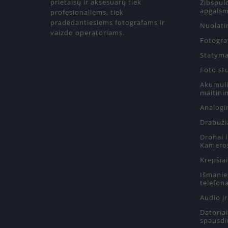
prietaisų ir aksesuarų tiek
Zibspul
apgaism
profesionaliems, tiek
pradedantiesiems fotografams ir
Nuolati
vaizdo operatoriams.
Fotograf
Statyma
Foto st
Akumulia
maitini
Analogin
Drabuži
Dronai 
Kamero
Krepšiai
Išmanie
telefon
Audio į
Datoriai
spausdi