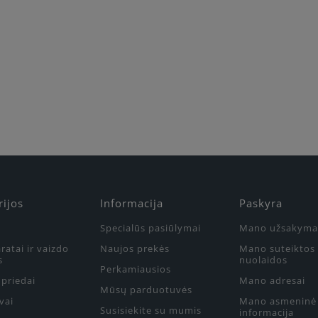
rijos
Informacija
Paskyra
Specialūs pasiūlymai
Mano užsakyma
ratai ir vaizdo
Naujos prekės
Mano suteiktos
s
nuolaidos
Perkamiausios
priedai
Mano adresai
Mūsų parduotuvės
vai
Mano asmeninė
Susisiekite su mumis
informacija