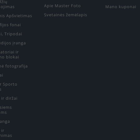
džių
Apie Master Foto
ojimas
Mano kuponai
Svetainės žemėlapis
nis Apšvietimas
ijos fonai
i, Tripodai
udijos įranga
toriai ir
mo blokai
ė fotografija
ai
ir Sporto
s
 ir diržai
siems
ams
ranga
 ir
nimas