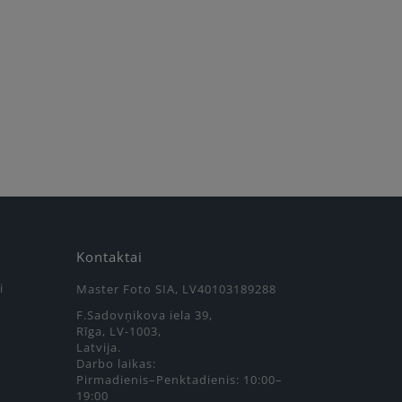
Kontaktai
i
Master Foto SIA, LV40103189288
F.Sadovņikova iela 39,
Rīga, LV-1003,
Latvija.
Darbo laikas:
Pirmadienis–Penktadienis: 10:00–
19:00