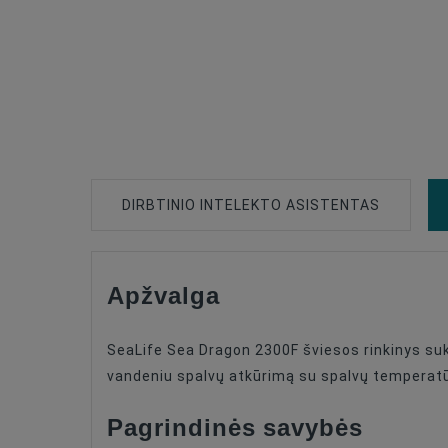
DIRBTINIO INTELEKTO ASISTENTAS
Apžvalga
Type Of Product
Compatible
SeaLife Sea Dragon 2300F šviesos rinkinys s
Compatible
vandeniu spalvų atkūrimą su spalvų temperatūr
Compatible
Pagrindinės savybės