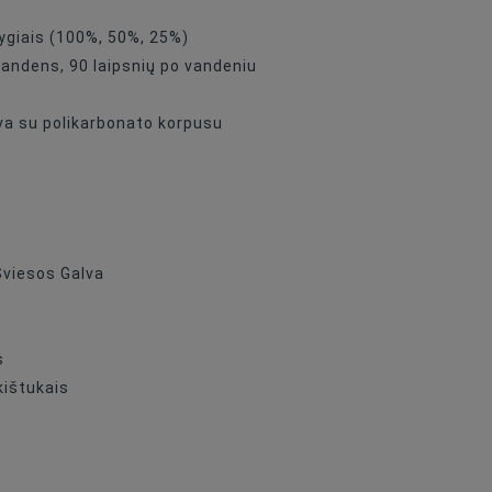
No
lygiais (100%, 50%, 25%)
Without
vandens, 90 laipsnių po vandeniu
Black
va su polikarbonato korpusu
viesos Galva
s
kištukais