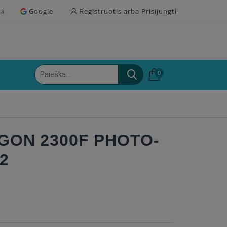
ok
Google
Registruotis arba Prisijungti
0
GON 2300F PHOTO-
2