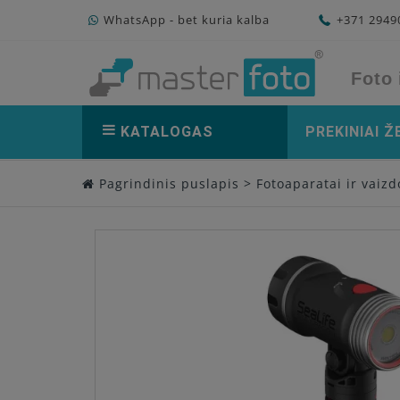
WhatsApp - bet kuria kalba
+371 294
Foto 
KATALOGAS
PREKINIAI Ž
Pagrindinis puslapis
>
Fotoaparatai ir vaiz