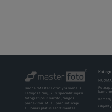
Katego
NUOMA
Fotoapa
Įmonė "Master Foto" yra viena iš
kamero
Latvijos firmų, kuri specializuojasi
fotografijos ir vaizdo įrangos
Kamerų 
pardavimu. Mūsų parduotuvėje
Objekty
siūlomas platus asortimentas