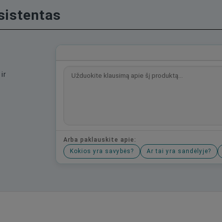
asistentas
ir
Arba paklauskite apie:
Kokios yra savybės?
Ar tai yra sandėlyje?
Būkite pirmas, parašykite savo atsiliepimą!