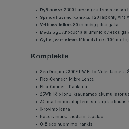
Image Stabilization
Ryškumas
2300 liumenų su trimis galios 
Wifi
Spinduliavimo kampas
120 laipsnių virš 
Veikimo laikas
80 minučių pilna galia
Color
Medžiaga
Anoduota aliuminio šviesos gal
Gylio įvertinimas
Išbandyta iki 100 metrų
Komplekte
Sea Dragon 2300F UW Foto-Videokamera Š
Flex-Connect Mikro Lenta
Flex-Connect Rankena
25Wh ličio jonų įkraunamas akumuliatoriu
AC maitinimo adapteris su tarptautiniais 
Įkrovimo lenta
Rezerviniai O-žiedai ir tepalas
O-žiedo nuėmimo įrankis