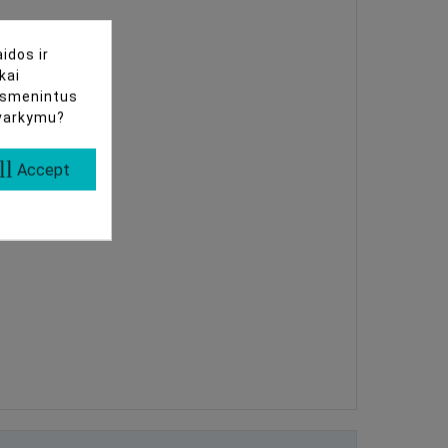
idos ir
kai
uasmenintus
tvarkymu?
ll
Accept