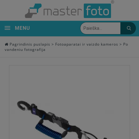
MENU
Pagrindinis puslapis
>
Fotoaparatai ir vaizdo kameros
>
Po
vandeniu fotografija