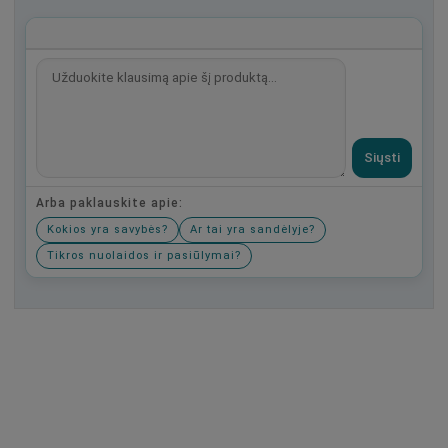
Siųsti
Arba paklauskite apie:
Kokios yra savybės?
Ar tai yra sandėlyje?
Tikros nuolaidos ir pasiūlymai?
Būkite pirmas, parašykite savo atsiliepimą!