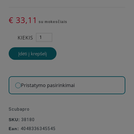
€ 33,11
su mokesčiais
KIEKIS
Įdėti į krepšelį
Pristatymo pasirinkimai
Scubapro
SKU:
38180
Ean:
4048336345545