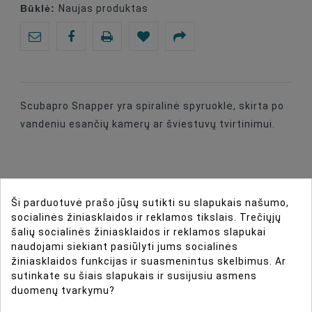
Būklė:
Naujas produktas
Scubapro Snapper yra spiralinė spyruoklė, skirta po
vandeniu esančių kamerų ar šviestuvų tvirtinimui.
DIRBTINIO INTELEKTO ASISTENTAS
Ši parduotuvė prašo jūsų sutikti su slapukais našumo,
socialinės žiniasklaidos ir reklamos tikslais. Trečiųjų
šalių socialinės žiniasklaidos ir reklamos slapukai
DAUGIAU INFORMACIJOS
naudojami siekiant pasiūlyti jums socialinės
žiniasklaidos funkcijas ir suasmenintus skelbimus. Ar
DUOMENŲ LAPAS
sutinkate su šiais slapukais ir susijusiu asmens
duomenų tvarkymu?
ATSILIEPIMAI