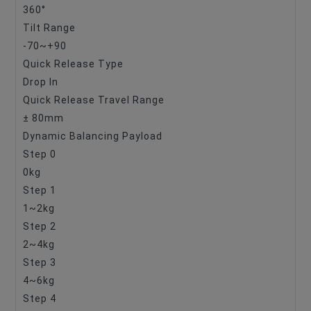
360°
Tilt Range
-70~+90
Quick Release Type
Drop In
Quick Release Travel Range
± 80mm
Dynamic Balancing Payload
Step 0
0kg
Step 1
1~2kg
Step 2
2~4kg
Step 3
4~6kg
Step 4