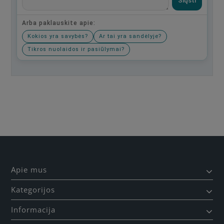
Siųsti
Arba paklauskite apie:
Kokios yra savybės?
Ar tai yra sandėlyje?
Tikros nuolaidos ir pasiūlymai?
Būkite pirmas, parašykite savo atsiliepimą!
Apie mus
Kategorijos
Informacija