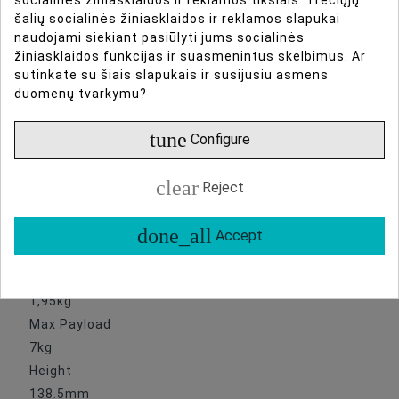
The latest in fluid headtechnology and dynamic
šalių socialinės žiniasklaidos ir reklamos slapukai
balancing
naudojami siekiant pasiūlyti jums socialinės
Providing you with absolute balance, buttery-
žiniasklaidos funkcijas ir suasmenintus skelbimus. Ar
sutinkate su šiais slapukais ir susijusiu asmens
smooth movement and total precision control
duomenų tvarkymu?
Delivery Contents:
tune
Configure
1 x Komodo K7 tripod head
1 x Quick release plate
clear
Reject
1 x Handle bar
done_all
Specifications
Accept
Weight
1,95kg
Max Payload
7kg
Height
138.5mm