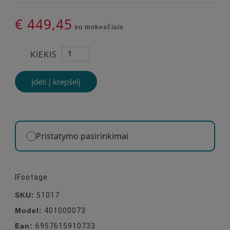
€ 449,45
su mokesčiais
KIEKIS
Įdėti į krepšelį
Pristatymo pasirinkimai
IFootage
SKU:
51017
Model:
401000073
Ean:
6957615910733