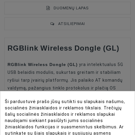
DUOMENŲ LAPAS
ATSILIEPIMAI
RGBlink Wireless Dongle (GL)
Type Of Product
Video Mixer
Accessories For Video Cameras
Pārraide
RGBlink Wireless Dongle (GL)
yra intelektualus 5G
USB belaidis modulis, sukurtas greitam ir stabiliam
ryšiui tarp įvairių platformų. Jis palaiko AT komandų
valdymą, pažangius tinklo protokolus ir plačią OS
suderinamumą, todėl yra idealus profesionalioms AV
Ši parduotuvė prašo jūsų sutikti su slapukais našumo,
sistemoms, pramoninėms programoms ir
socialinės žiniasklaidos ir reklamos tikslais. Trečiųjų
integruotoms valdymo aplinkoms.
šalių socialinės žiniasklaidos ir reklamos slapukai
naudojami siekiant pasiūlyti jums socialinės
RGBlink Wireless Dongle (GL)
yra aukštos kokybės
žiniasklaidos funkcijas ir suasmenintus skelbimus. Ar
5G belaidis USB dongle, sukurtas patikimai duomenų
sutinkate su šiais slapukais ir susijusiu asmens