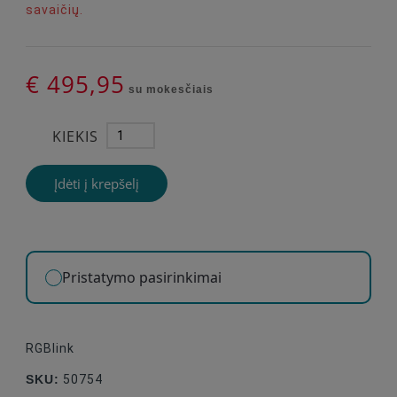
savaičių.
€ 495,95
su mokesčiais
KIEKIS
Įdėti į krepšelį
Pristatymo pasirinkimai
RGBlink
SKU:
50754