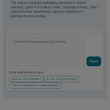
Tai mūsų naujojo pokalbių asistento beta
versija, galinti atsakyti tiek į standartinius, tiek į
išplėstinius klausimus apie produktus ir
parduotuvės veiklą.
Siųsti
Arba paklauskite apie:
Kokios yra savybės?
Ar tai yra sandėlyje?
Tikros nuolaidos ir pasiūlymai?
Būkite pirmas, parašykite savo atsiliepimą!