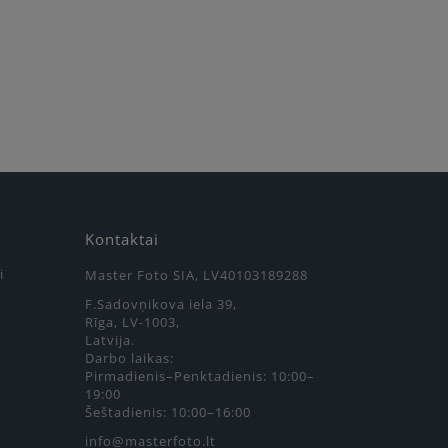
Kontaktai
i
Master Foto SIA, LV40103189288
F.Sadovņikova iela 39,
Rīga, LV-1003,
Latvija.
Darbo laikas:
Pirmadienis–Penktadienis: 10:00–
19:00
Šeštadienis: 10:00–16:00
info@masterfoto.lt