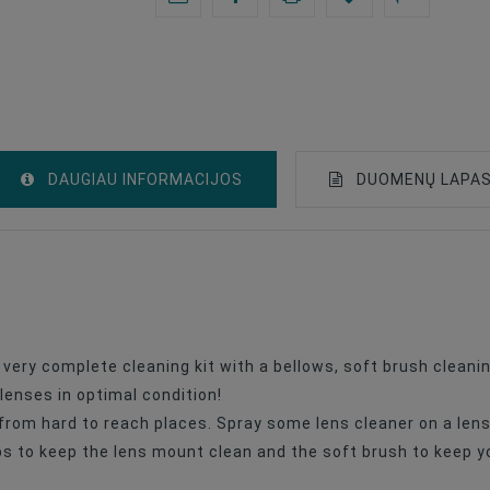
DAUGIAU INFORMACIJOS
DUOMENŲ LAPA
Cleaning Wipe
Komplekti
very complete cleaning kit with a bellows, soft brush cleani
lenses in optimal condition!
from hard to reach places. Spray some lens cleaner on a lens 
bs to keep the lens mount clean and the soft brush to keep 