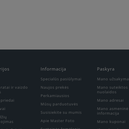
Būkite pirmas, parašykite savo atsiliepimą!
rijos
Informacija
Paskyra
Specialūs pasiūlymai
Mano užsakyma
ratai ir vaizdo
Naujos prekės
Mano suteiktos
s
nuolaidos
Perkamiausios
priedai
Mano adresai
Mūsų parduotuvės
vai
Mano asmeninė
Susisiekite su mumis
informacija
džių
Apie Master Foto
ojimas
Mano kuponai