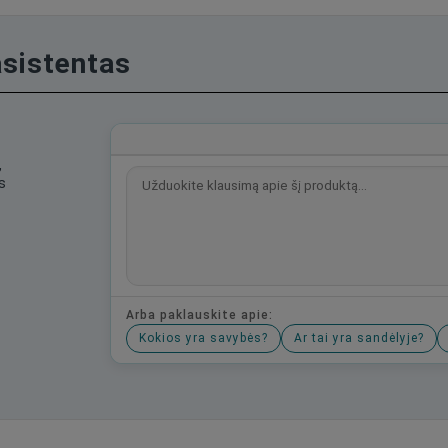
asistentas
,
s
Arba paklauskite apie:
Kokios yra savybės?
Ar tai yra sandėlyje?