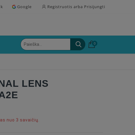
ok
Google
Registruotis arba Prisijungti
0
NAL LENS
 A2E
s nuo 3 savaičių.