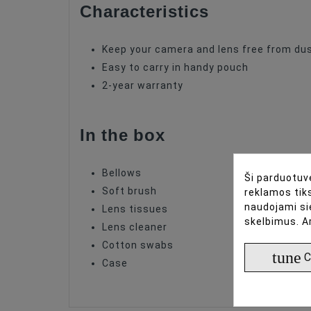
Characteristics
Keep your camera and lens free from dus
Easy to carry in handy pouch
2-year warranty
In the box
Bellows
Ši parduotuvė
Soft brush
reklamos tiks
naudojami si
Lens tissues
skelbimus. A
Lens cleaner
Cotton swabs
tune
C
Case