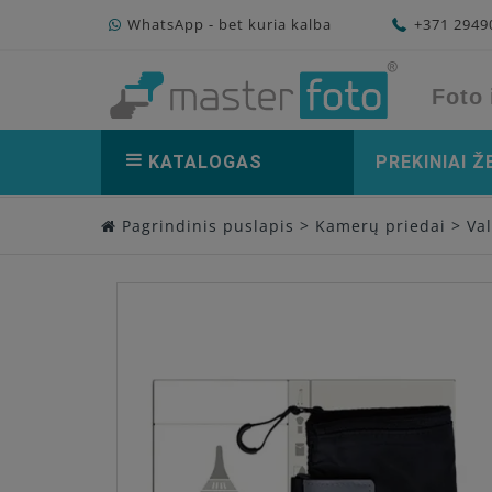
WhatsApp - bet kuria kalba
+371 294
Foto 
KATALOGAS
PREKINIAI Ž
Pagrindinis puslapis
>
Kamerų priedai
>
Va