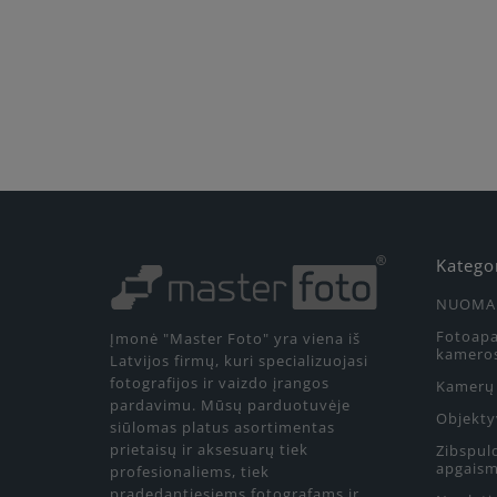
Katego
NUOMA
Fotoapa
Įmonė "Master Foto" yra viena iš
kamero
Latvijos firmų, kuri specializuojasi
fotografijos ir vaizdo įrangos
Kamerų 
pardavimu. Mūsų parduotuvėje
Objekty
siūlomas platus asortimentas
prietaisų ir aksesuarų tiek
Zibspul
apgaism
profesionaliems, tiek
pradedantiesiems fotografams ir