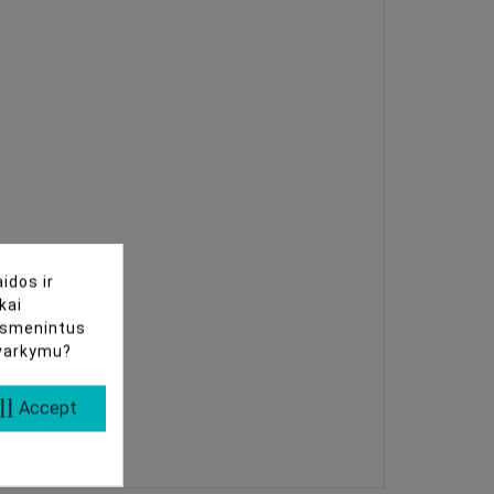
idos ir
kai
uasmenintus
tvarkymu?
ll
Accept