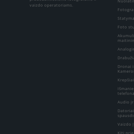
Nuolati
vaizdo operatoriams.
Fotograf
Statyma
Foto st
Akumulia
maitini
Analogin
Drabuži
Dronai 
Kamero
Krepšiai
Išmanie
telefon
Audio į
Datoriai
spausdi
Vaizdo 
Kiti pri