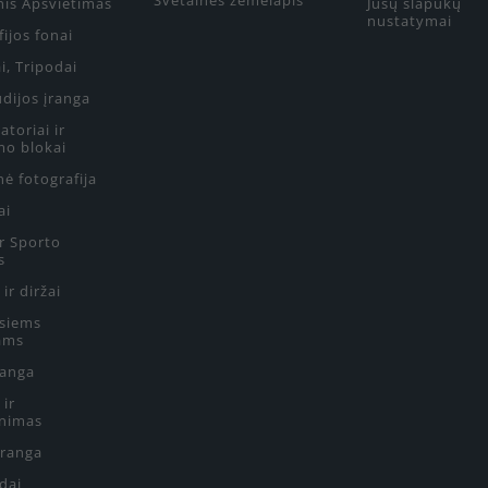
Svetainės žemėlapis
nis Apšvietimas
Jūsų slapukų
nustatymai
ijos fonai
i, Tripodai
udijos įranga
toriai ir
mo blokai
ė fotografija
ai
ir Sporto
s
 ir diržai
siems
ams
ranga
 ir
nimas
Įranga
edai