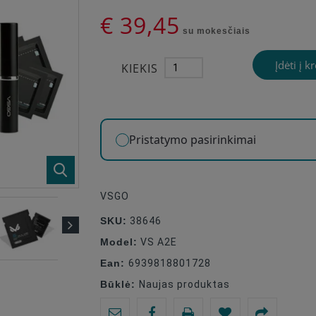
€ 39,45
su mokesčiais
Įdėti į k
KIEKIS
Pristatymo pasirinkimai
VSGO
SKU:
38646
Model:
VS A2E
Ean:
6939818801728
Būklė:
Naujas produktas