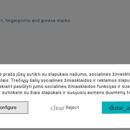
t, fingerprints and grease marks
 prašo jūsų sutikti su slapukais našumo, socialinės žiniaskla
lais. Trečiųjų šalių socialinės žiniasklaidos ir reklamos slapu
ekiant pasiūlyti jums socialinės žiniasklaidos funkcijas ir s
r sutinkate su šiais slapukais ir susijusiu asmens duomenų 
clear
done_a
onfigure
Reject