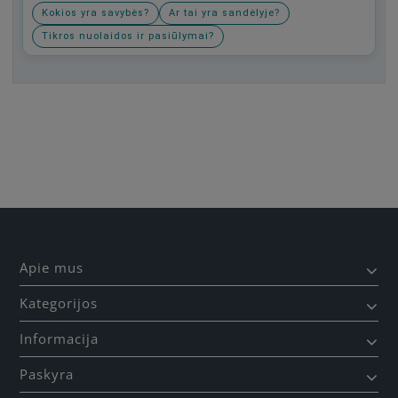
Kokios yra savybės?
Ar tai yra sandėlyje?
Tikros nuolaidos ir pasiūlymai?
Būkite pirmas, parašykite savo atsiliepimą!
Apie mus
Kategorijos
Informacija
Paskyra