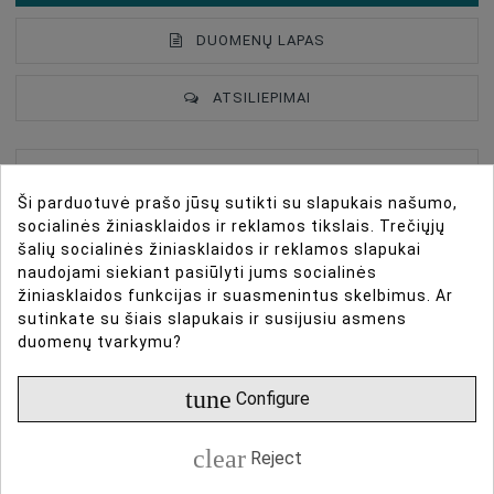
DUOMENŲ LAPAS
ATSILIEPIMAI
Rode HDMI kabelis 3m
Type Of Product
Cables
Ši parduotuvė prašo jūsų sutikti su slapukais našumo,
socialinės žiniasklaidos ir reklamos tikslais. Trečiųjų
Connections
HDMI To HDMI
RODE HDMI kabelis 3m yra aukščiausios kokybės HDMI
šalių socialinės žiniasklaidos ir reklamos slapukai
Lenght, M
3 M
naudojami siekiant pasiūlyti jums socialinės
kabelis su Ethernet, sukurtas aukštos našumo vaizdo
žiniasklaidos funkcijas ir suasmenintus skelbimus. Ar
perdavimui. Jis palaiko 4K60 vaizdo raišką su 18Gbps
Weight, Gr
21.5
sutinkate su šiais slapukais ir susijusiu asmens
perdavimo greičiu, užtikrindamas išskirtinę vaizdo ir
duomenų tvarkymu?
garso kokybę. Profesionalus dizainas apima aukštos
kokybės jungtis, užtikrinančias ilgaamžiškumą ir
tune
Configure
patikimą ryšį.
clear
Reject
RODE HDMI kabelis 3m sukurtas profesionalams,
ieškantiems aukštos kokybės vaizdo ir garso