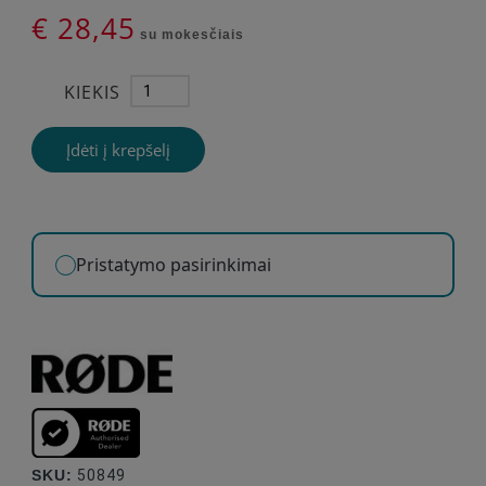
€ 28,45
su mokesčiais
KIEKIS
Įdėti į krepšelį
Pristatymo pasirinkimai
SKU:
50849