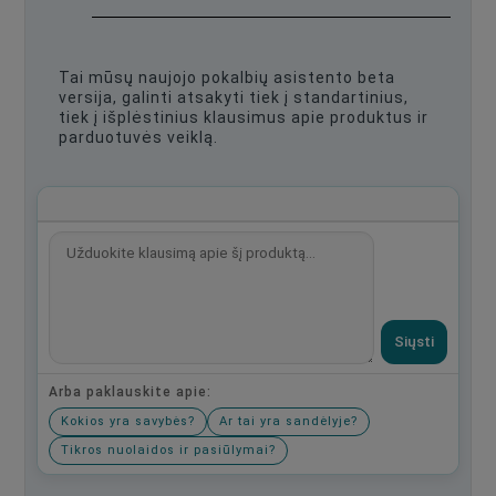
Tai mūsų naujojo pokalbių asistento beta
versija, galinti atsakyti tiek į standartinius,
tiek į išplėstinius klausimus apie produktus ir
parduotuvės veiklą.
Siųsti
Arba paklauskite apie:
Kokios yra savybės?
Ar tai yra sandėlyje?
Tikros nuolaidos ir pasiūlymai?