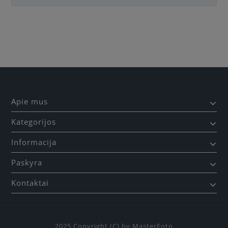
Būkite pirmas, parašykite savo atsiliepimą!
Apie mus
Kategorijos
Informacija
Paskyra
Kontaktai
2025 Copyright (C) by MasterFoto