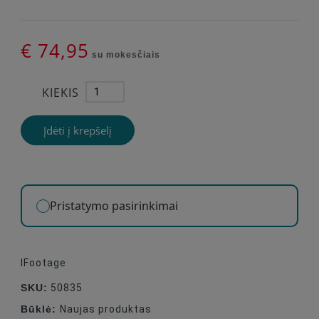
€ 74,95
su mokesčiais
KIEKIS
Įdėti į krepšelį
Pristatymo pasirinkimai
IFootage
SKU:
50835
Būklė:
Naujas produktas