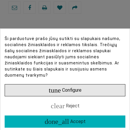
Ši parduotuvė prašo jūsų sutikti su slapukais našumo,
DIRBTINIO INTELEKTO ASISTENTAS
socialinės žiniasklaidos ir reklamos tikslais. Trečiųjų
šalių socialinės žiniasklaidos ir reklamos slapukai
naudojami siekiant pasiūlyti jums socialinės
DAUGIAU INFORMACIJOS
žiniasklaidos funkcijas ir suasmenintus skelbimus. Ar
sutinkate su šiais slapukais ir susijusiu asmens
DUOMENŲ LAPAS
duomenų tvarkymu?
tune
ATSILIEPIMAI
Configure
clear
Reject
iFootage V-Mount handheld Grip
Battery Type
V-Tipa Baterijas
done_all
Accept
Ergonomic Handle
Suitable For
Newell Pravaha
Suitable for separately available V-Mount