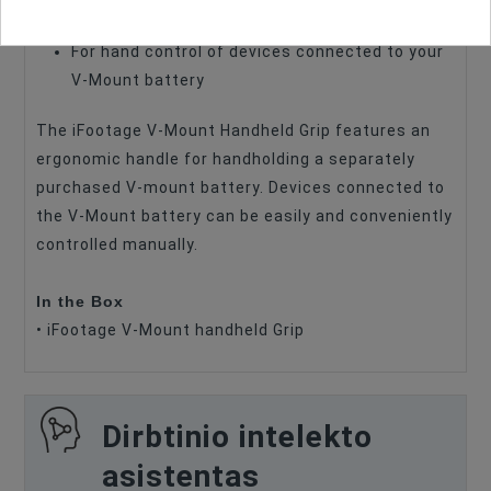
batteries
For hand control of devices connected to your
V-Mount battery
The iFootage V-Mount Handheld Grip features an
ergonomic handle for handholding a separately
purchased V-mount battery. Devices connected to
the V-Mount battery can be easily and conveniently
controlled manually.
In the Box
• iFootage V-Mount handheld Grip
Dirbtinio intelekto
asistentas