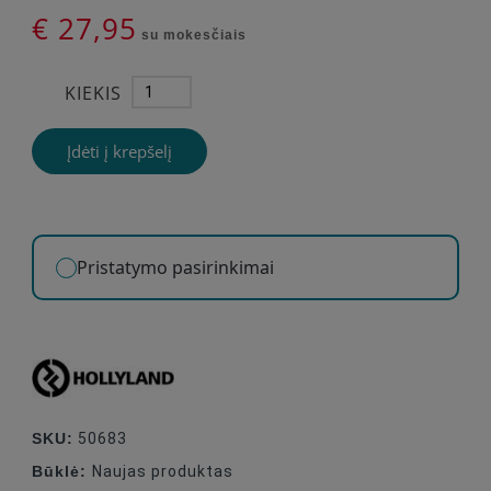
€ 27,95
su mokesčiais
KIEKIS
Įdėti į krepšelį
Pristatymo pasirinkimai
SKU:
50683
Būklė:
Naujas produktas