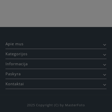
Būkite pirmas, parašykite savo atsiliepimą!
Apie mus
Kategorijos
Informacija
Paskyra
Kontaktai
2025 Copyright (C) by MasterFoto