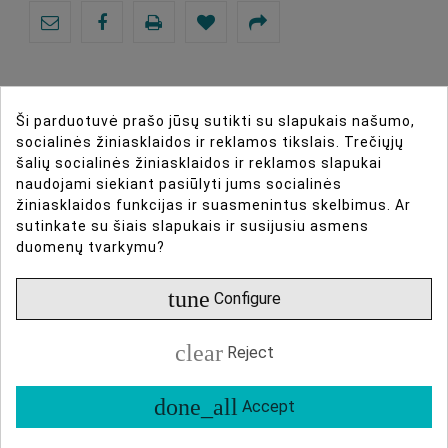
Ši parduotuvė prašo jūsų sutikti su slapukais našumo,
socialinės žiniasklaidos ir reklamos tikslais. Trečiųjų
DIRBTINIO INTELEKTO ASISTENTAS
šalių socialinės žiniasklaidos ir reklamos slapukai
naudojami siekiant pasiūlyti jums socialinės
DAUGIAU INFORMACIJOS
žiniasklaidos funkcijas ir suasmenintus skelbimus. Ar
sutinkate su šiais slapukais ir susijusiu asmens
duomenų tvarkymu?
DUOMENŲ LAPAS
tune
Configure
ATSILIEPIMAI
clear
Reject
Hollyland D-TAP to DC 2.1 Cable
Type Of Product
Cables
done_all
Accept
Power your Mars 4K, Cosmo C1, 300, 400, or 400S
Connections
D-Tap Male And DC Male
transmitter or receiver with the D-Tap to 2.1mm