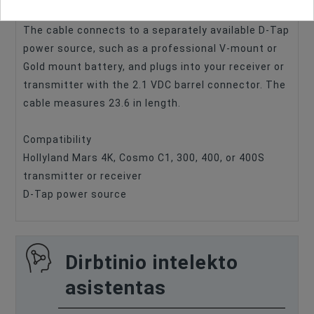
Connections
D-Tap
Barrel DC Power Cable from Hollyland.
The cable connects to a separately available D-Tap
power source, such as a professional V-mount or
Gold mount battery, and plugs into your receiver or
transmitter with the 2.1 VDC barrel connector. The
cable measures 23.6 in length.
Compatibility
Hollyland Mars 4K, Cosmo C1, 300, 400, or 400S
transmitter or receiver
D-Tap power source
Dirbtinio intelekto
asistentas