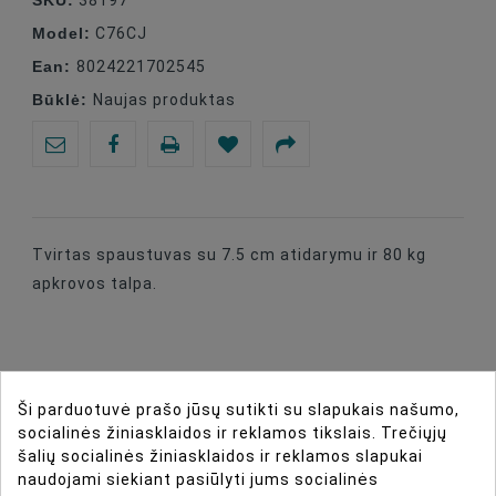
Model:
C76CJ
Ean:
8024221702545
Būklė:
Naujas produktas
Tvirtas spaustuvas su 7.5 cm atidarymu ir 80 kg
apkrovos talpa.
DIRBTINIO INTELEKTO ASISTENTAS
Ši parduotuvė prašo jūsų sutikti su slapukais našumo,
socialinės žiniasklaidos ir reklamos tikslais. Trečiųjų
šalių socialinės žiniasklaidos ir reklamos slapukai
DAUGIAU INFORMACIJOS
naudojami siekiant pasiūlyti jums socialinės