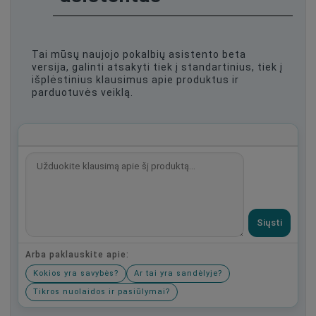
Tai mūsų naujojo pokalbių asistento beta
versija, galinti atsakyti tiek į standartinius, tiek į
išplėstinius klausimus apie produktus ir
parduotuvės veiklą.
Siųsti
Arba paklauskite apie:
Kokios yra savybės?
Ar tai yra sandėlyje?
Tikros nuolaidos ir pasiūlymai?