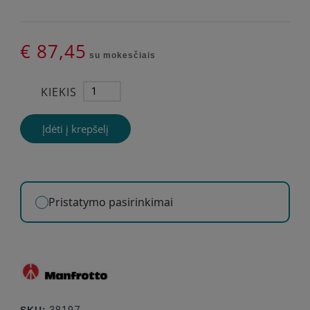
€ 87,45
su mokesčiais
KIEKIS
Įdėti į krepšelį
Pristatymo pasirinkimai
SKU:
38197