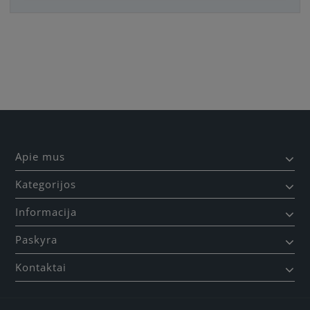
Būkite pirmas, parašykite savo atsiliepimą!
Apie mus
Kategorijos
Informacija
Paskyra
Kontaktai