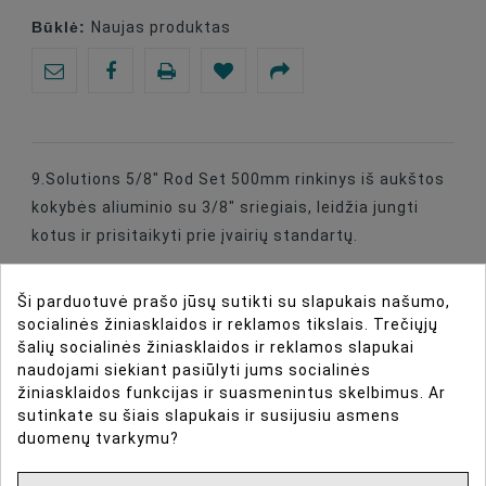
Būklė:
Naujas produktas
9.Solutions 5/8" Rod Set 500mm rinkinys iš aukštos
kokybės aliuminio su 3/8" sriegiais, leidžia jungti
kotus ir prisitaikyti prie įvairių standartų.
Ši parduotuvė prašo jūsų sutikti su slapukais našumo,
socialinės žiniasklaidos ir reklamos tikslais. Trečiųjų
šalių socialinės žiniasklaidos ir reklamos slapukai
DIRBTINIO INTELEKTO ASISTENTAS
naudojami siekiant pasiūlyti jums socialinės
žiniasklaidos funkcijas ir suasmenintus skelbimus. Ar
DAUGIAU INFORMACIJOS
sutinkate su šiais slapukais ir susijusiu asmens
duomenų tvarkymu?
DUOMENŲ LAPAS