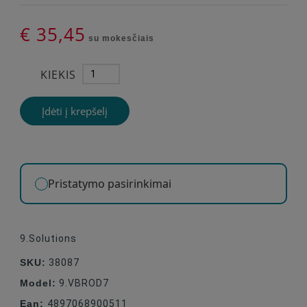
€ 35,45
su mokesčiais
KIEKIS
Įdėti į krepšelį
Pristatymo pasirinkimai
9.Solutions
SKU:
38087
Model:
9.VBROD7
Ean:
4897068900511