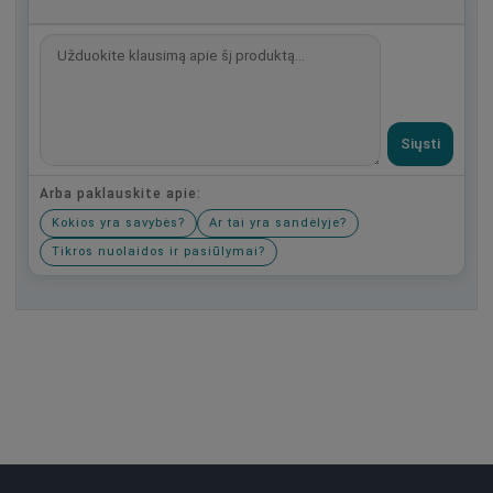
Siųsti
Arba paklauskite apie:
Kokios yra savybės?
Ar tai yra sandėlyje?
Tikros nuolaidos ir pasiūlymai?
Būkite pirmas, parašykite savo atsiliepimą!