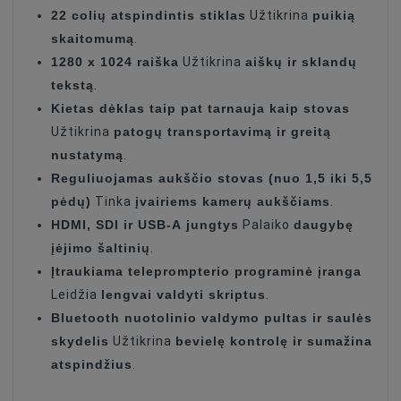
22 colių atspindintis stiklas
puikią
Užtikrina
skaitomumą
.
1280 x 1024 raiška
aiškų ir sklandų
Užtikrina
tekstą
.
Kietas dėklas taip pat tarnauja kaip stovas
patogų transportavimą ir greitą
Užtikrina
nustatymą
.
Reguliuojamas aukščio stovas (nuo 1,5 iki 5,5
pėdų)
įvairiems kamerų aukščiams
Tinka
.
HDMI, SDI ir USB-A jungtys
daugybę
Palaiko
įėjimo šaltinių
.
Įtraukiama teleprompterio programinė įranga
lengvai valdyti skriptus
Leidžia
.
Bluetooth nuotolinio valdymo pultas ir saulės
skydelis
bevielę kontrolę ir sumažina
Užtikrina
atspindžius
.