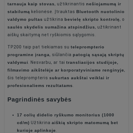
tarnauja kaip stovas
nešiojamumą ir
, užtikrinantis
stabilumą
Bluetooth nuotolinio
kelionėse. Įtrauktas
valdymo pultas
bevielę skripto kontrolę
užtikrina
, o
saulės skydelis sumažina atspindžius
, užtikrinant
aiškų skaitymą net ryškiomis sąlygomis.
teleprompterio
TP200 taip pat tiekiamas su
programine įranga
patogią sąsają skriptų
, siūlančia
valdymui
transliacijos studijoje,
. Nesvarbu, ar tai
filmavimo aikštelėje ar korporatyviniame renginyje
,
sukurtas aukštai veiklai ir
šis teleprompteris
profesionaliems rezultatams
.
Pagrindinės savybės
17 colių didelio ryškumo monitorius (1000
cd/m)
aiškią skripto matomumą bet
Užtikrina
kurioje aplinkoje
.