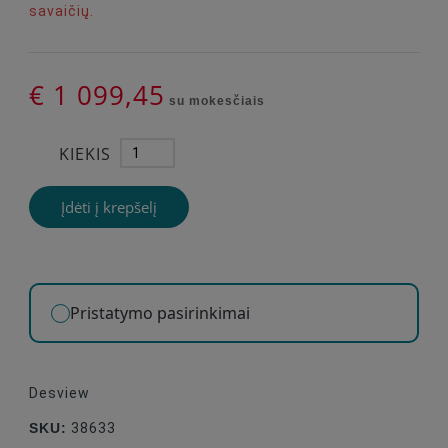
savaičių.
€ 1 099,45
su mokesčiais
KIEKIS
Įdėti į krepšelį
Pristatymo pasirinkimai
Desview
SKU:
38633