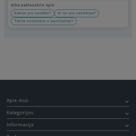
Arba paklauskite apie:
Kokios yra savybės?
Ar tai yra sandėlyje?
Tikros nuolaidos ir pasiūlymai?
Būkite pirmas, parašykite savo atsiliepimą!
Apie mus
Kategorijos
Informacija