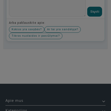
Siųsti
Arba paklauskite apie:
Kokios yra savybės?
Ar tai yra sandėlyje?
Tikros nuolaidos ir pasiūlymai?
Būkite pirmas, parašykite savo atsiliepimą!
Apie mus
Kategorijos