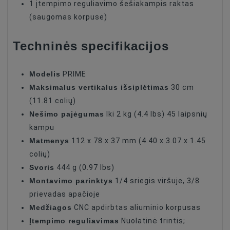
1 įtempimo reguliavimo šešiakampis raktas
(saugomas korpuse)
Techninės specifikacijos
Modelis
PRIME
Maksimalus vertikalus išsiplėtimas
30 cm
(11.81 colių)
Nešimo pajėgumas
Iki 2 kg (4.4 lbs) 45 laipsnių
kampu
Matmenys
112 x 78 x 37 mm (4.40 x 3.07 x 1.45
colių)
Svoris
444 g (0.97 lbs)
Montavimo parinktys
1/4 sriegis viršuje, 3/8
prievadas apačioje
Medžiagos
CNC apdirbtas aliuminio korpusas
Įtempimo reguliavimas
Nuolatinė trintis;