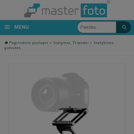
MENU
Pagrindinis puslapis
>
Statymai, Tripodai
>
Statybinės
galvutės