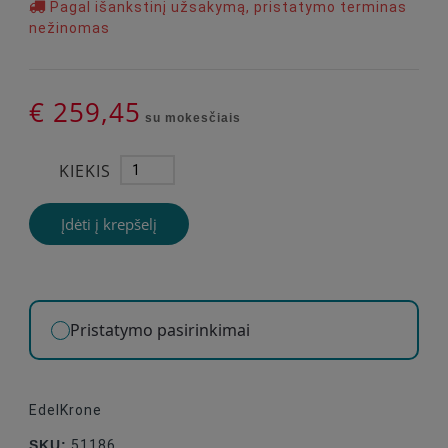
Pagal išankstinį užsakymą, pristatymo terminas
nežinomas
€ 259,45
su mokesčiais
KIEKIS
Įdėti į krepšelį
Pristatymo pasirinkimai
EdelKrone
SKU:
51186