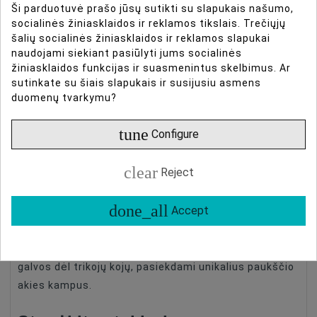
Atveria anksčiau nepasiekiamus kampus
Ši parduotuvė prašo jūsų sutikti su slapukais našumo,
Lengvas subalansavimas
socialinės žiniasklaidos ir reklamos tikslais. Trečiųjų
šalių socialinės žiniasklaidos ir reklamos slapukai
Idealiai tinka VLOG'ams, susitikimams ir
naudojami siekiant pasiūlyti jums socialinės
pasirodymams
žiniasklaidos funkcijas ir suasmenintus skelbimus. Ar
sutinkate su šiais slapukais ir susijusiu asmens
PRIME modelis
duomenų tvarkymu?
tune
Configure
Flagmanas DSLR kameroms, siūlantis idealią
pusiausvyrą tarp pasiekiamumo ir nešimo pajėgumo.
clear
Reject
Išeikite už ribų
done_all
Accept
Išsilaisvinkite iš tradicinių trikojų apribojimų.
Akimirksniu reguliuokite kameros aukštį, nesukdami
galvos dėl trikojų kojų, pasiekdami unikalius paukščio
akies kampus.