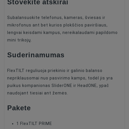
Stovėkite atskirai
Subalansuokite telefonus, kameras, šviesas ir
mikrofonus ant bet kurios plokščios paviršiaus,
lengvai keisdami kampus, nereikalaudami papildomo
mini trikojų.
Suderinamumas
FlexTILT reguliuoja priekinio ir galinio balanso
nepriklausomai nuo pasvirimo kampo, todėl jis yra
puikus kompanionas SliderONE ir HeadONE, ypač
naudojant tiesiai ant žemės.
Pakete
1 FlexTILT PRIME