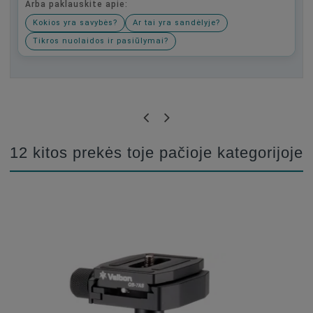
Arba paklauskite apie:
Kokios yra savybės?
Ar tai yra sandėlyje?
Tikros nuolaidos ir pasiūlymai?
Būkite pirmas, parašykite savo atsiliepimą!
12 kitos prekės toje pačioje kategorijoje