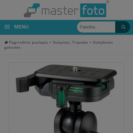
MENU
Pagrindinis puslapis
>
Statymai, Tripodai
>
Statybinės
galvutės