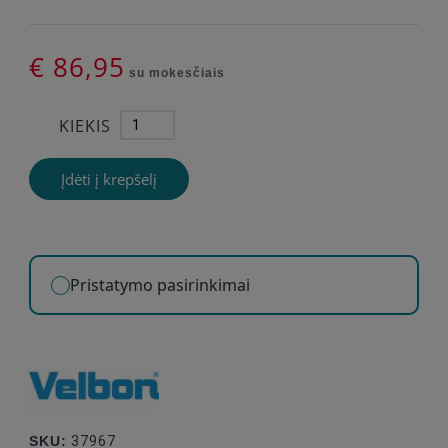
€ 86,95
su mokesčiais
KIEKIS
Įdėti į krepšelį
Pristatymo pasirinkimai
SKU:
37967