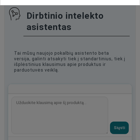
Dirbtinio intelekto
asistentas
Tai mūsų naujojo pokalbių asistento beta
versija, galinti atsakyti tiek į standartinius, tiek į
išplėstinius klausimus apie produktus ir
parduotuvės veiklą.
Siųsti