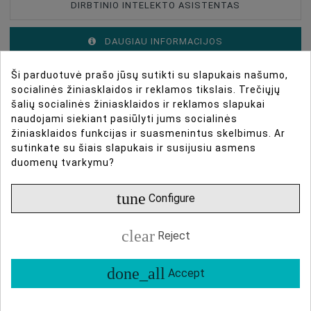
DIRBTINIO INTELEKTO ASISTENTAS
DAUGIAU INFORMACIJOS
Ši parduotuvė prašo jūsų sutikti su slapukais našumo,
DUOMENŲ LAPAS
socialinės žiniasklaidos ir reklamos tikslais. Trečiųjų
šalių socialinės žiniasklaidos ir reklamos slapukai
ATSILIEPIMAI
naudojami siekiant pasiūlyti jums socialinės
žiniasklaidos funkcijas ir suasmenintus skelbimus. Ar
sutinkate su šiais slapukais ir susijusiu asmens
duomenų tvarkymu?
The Velbon QHD-53D Ball Head is made from
Type Of Product
Tripod Accessories
aluminum alloy with a built-in quick release
Head Type
Foto
tune
Configure
mechanism that can support up to 5 kg. The one-
touch locking knob controls both the panning and ball
Head Type
Lodveida
clear
movement at the same time. The QB-62 quick
Reject
Head Type
Panning
release plate is included for fast mounting and
done_all
dismounting of your camera.
Accept
VELBON QHD 53D