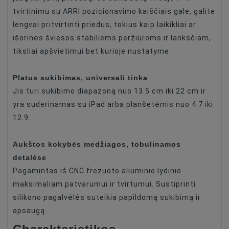
tvirtinimu su ARRI pozicionavimo kaiščiais gale, galite
lengvai pritvirtinti priedus, tokius kaip laikikliai ar
išorinės šviesos stabiliems peržiūroms ir lanksčiam,
tiksliai apšvietimui bet kurioje nustatyme.
Platus sukibimas, universali tinka
Jis turi sukibimo diapazoną nuo 13.5 cm iki 22 cm ir
yra suderinamas su iPad arba planšetėmis nuo 4.7 iki
12.9.
Aukštos kokybės medžiagos, tobulinamos
detalėse
Pagamintas iš CNC frezuoto aliuminio lydinio
maksimaliam patvarumui ir tvirtumui. Sustiprinti
silikono pagalvėlės suteikia papildomą sukibimą ir
apsaugą.
Charakteristikos