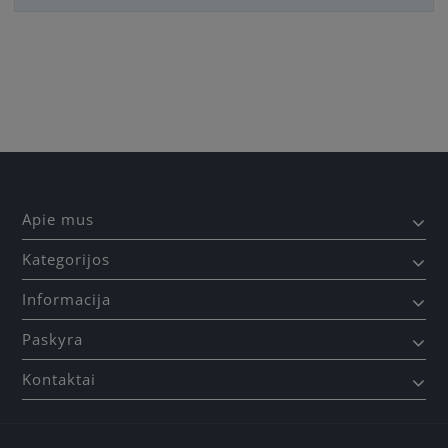
Būkite pirmas, parašykite savo atsiliepimą!
Apie mus
Kategorijos
Informacija
Paskyra
Kontaktai