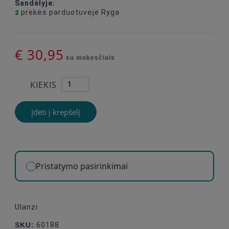
Sandėlyje:
prekės
parduotuvėje Ryga
2
€ 30,95
su mokesčiais
KIEKIS
Įdėti į krepšelį
Pristatymo pasirinkimai
Ulanzi
SKU:
60188