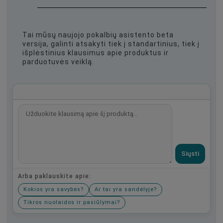
Tai mūsų naujojo pokalbių asistento beta
versija, galinti atsakyti tiek į standartinius, tiek į
išplėstinius klausimus apie produktus ir
parduotuvės veiklą.
Siųsti
Arba paklauskite apie:
Kokios yra savybės?
Ar tai yra sandėlyje?
Tikros nuolaidos ir pasiūlymai?