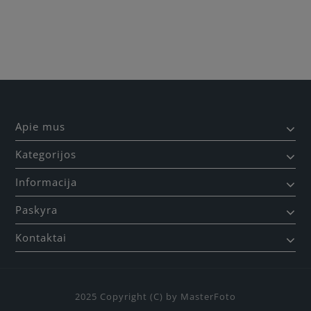
Būkite pirmas, parašykite savo atsiliepimą!
Apie mus
Kategorijos
Informacija
Paskyra
Kontaktai
2025 Copyright (C) by MasterFoto