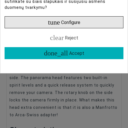
sutinkate su šiais slapukais ir susijusiu asmens
duomenų tvarkymu?
Info
Type Of Product
Quick Release Adapters
Compatible
Fujifilm
tune
Configure
Caruba Quick Release - Panorama 1
Compatible
Nikon
The Caruba Quick Release - Panorama 1 is
clear
Reject
equipped with a smooth 360 degree rotation
panning-mechanism and is compatible with the
done_all
Accept
universal Arca-Swiss QR-system. The Quick
Release offers fast and smooth movement where
the resistance can be adjusted with a dial on the
side. The panorama head features two built-in
spirit levels and a quick release system to quickly
remove your camera. The rotary knob on the side
locks the camera firmly in place. What makes this
head extra convenient is that it is also a Manfrotto
to Arca-Swiss adapter!