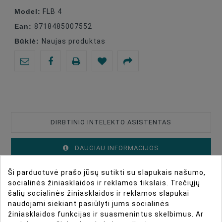
Model:
FLB 4
Ean:
8718485007552
Būklė:
Naujas produktas
DIRBTINIO INTELEKTO ASISTENTAS
DAUGIAU INFORMACIJOS
Ši parduotuvė prašo jūsų sutikti su slapukais našumo,
DUOMENŲ LAPAS
socialinės žiniasklaidos ir reklamos tikslais. Trečiųjų
šalių socialinės žiniasklaidos ir reklamos slapukai
ATSILIEPIMAI
naudojami siekiant pasiūlyti jums socialinės
žiniasklaidos funkcijas ir suasmenintus skelbimus. Ar