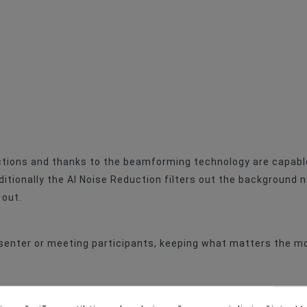
ctions and thanks to the beamforming technology are capable
ditionally the AI Noise Reduction filters out the background 
 out.
enter or meeting participants, keeping what matters the mos