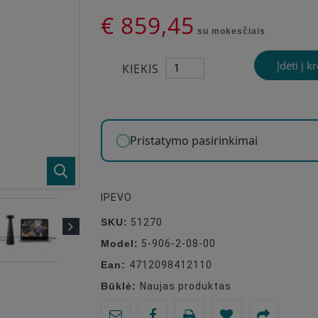
€ 859,45
su mokesčiais
Įdėti į k
KIEKIS
Pristatymo pasirinkimai
IPEVO
SKU:
51270
Model:
5-906-2-08-00
Ean:
4712098412110
Būklė:
Naujas produktas