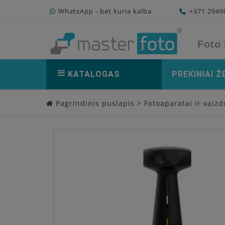
WhatsApp - bet kuria kalba
+371 294
Foto 
KATALOGAS
PREKINIAI Ž
Pagrindinis puslapis
>
Fotoaparatai ir vaiz