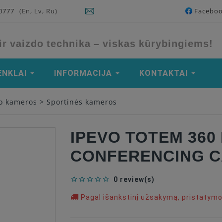
90777
(En, Lv, Ru)
Facebo
ir vaizdo technika – viskas kūrybingiems!
ENKLAI
INFORMACIJA
KONTAKTAI
do kameros
>
Sportinės kameros
IPEVO TOTEM 360
CONFERENCING 
0 review(s)
Pagal išankstinį užsakymą, pristatym