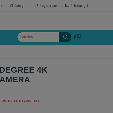
ok
Google
Registruotis arba Prisijungti
0
 DEGREE 4K
CAMERA
o terminas nežinomas