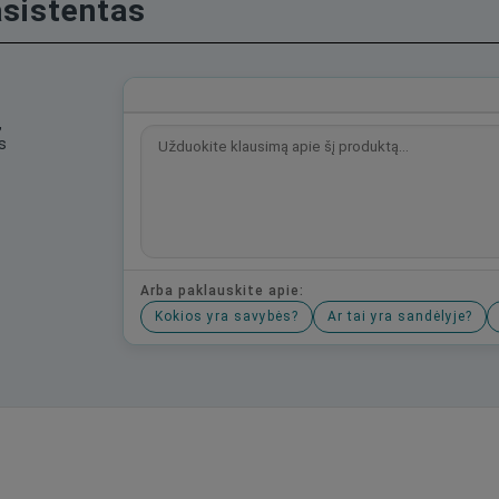
asistentas
,
s
Arba paklauskite apie:
Kokios yra savybės?
Ar tai yra sandėlyje?
Būkite pirmas, parašykite savo atsiliepimą!