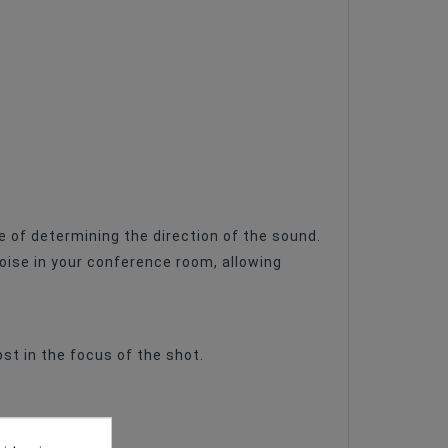
 of determining the direction of the sound.
noise in your conference room, allowing
t in the focus of the shot.