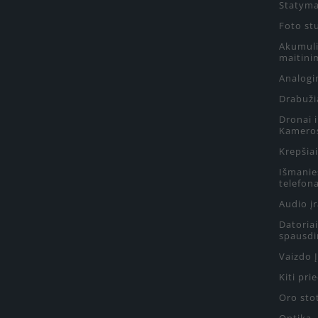
Statyma
Foto st
Akumulia
maitini
Analogin
Drabuži
Dronai 
Kamero
Krepšiai
Išmanie
telefon
Audio į
Datoriai
spausdi
Vaizdo 
Kiti pri
Oro sto