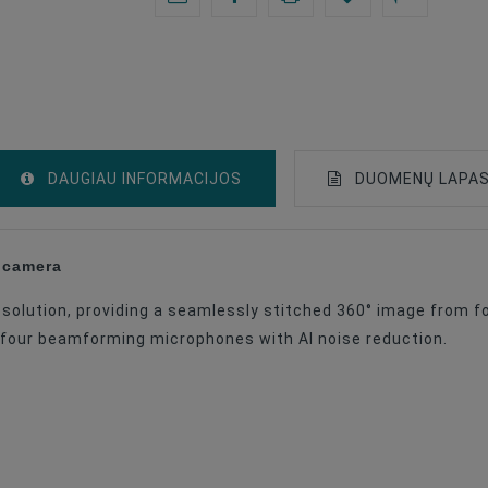
DAUGIAU INFORMACIJOS
DUOMENŲ LAPA
 camera
Gimbal With Camera
solution, providing a seamlessly stitched 360° image from f
Mac/iPad/iPhone (macOS/iPadOS/iOS)
f four beamforming microphones with AI noise reduction.
USB-C
GoPro Ir Kitos Veiksmo Kameros