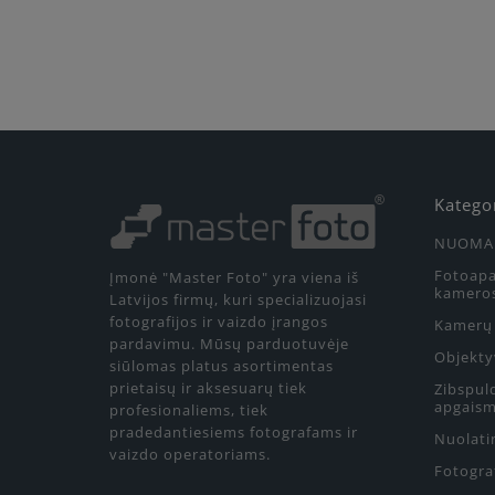
Katego
NUOMA
Fotoapa
Įmonė "Master Foto" yra viena iš
kamero
Latvijos firmų, kuri specializuojasi
fotografijos ir vaizdo įrangos
Kamerų 
pardavimu. Mūsų parduotuvėje
Objekty
siūlomas platus asortimentas
prietaisų ir aksesuarų tiek
Zibspul
apgaism
profesionaliems, tiek
pradedantiesiems fotografams ir
Nuolati
vaizdo operatoriams.
Fotograf