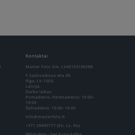
Kontaktai
i
Master Foto SIA, LV40103189288
F.Sadovņikova iela 39,
Rīga, LV-1003,
Latvija.
Darbo laikas:
Pirmadienis–Penktadienis: 10:00–
19:00
Šeštadienis: 10:00–16:00
info@masterfoto.lt
+371 29490777 (En, Lv, Ru)
WhatsApp - bet kuria kalba