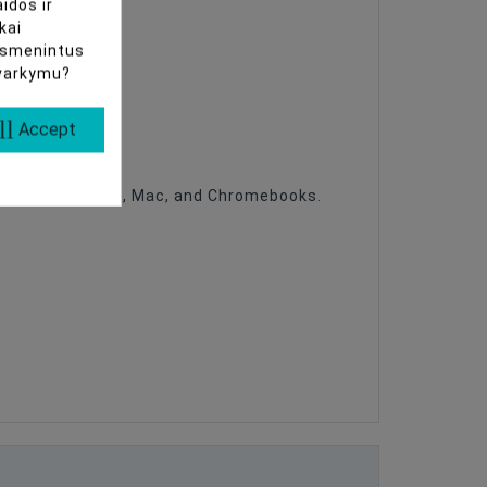
idos ir
kai
uasmenintus
tvarkymu?
ll
Accept
re - on Windows, Mac, and Chromebooks.