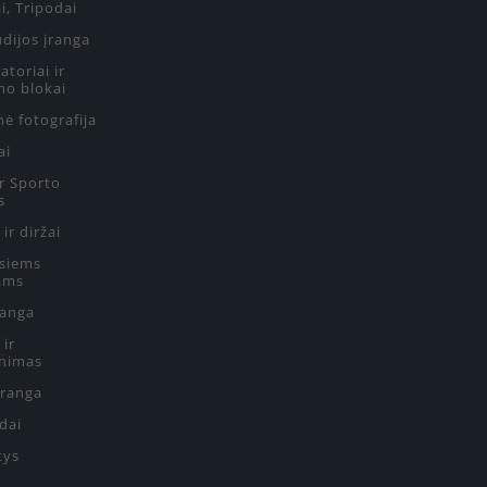
i, Tripodai
udijos įranga
toriai ir
mo blokai
ė fotografija
ai
ir Sporto
s
 ir diržai
siems
ams
ranga
 ir
nimas
Įranga
edai
tys