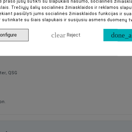
 prašo jūsų sutikti su slapukais našumo, socialinės žiniaskla
lais. Trečiųjų šalių socialinės žiniasklaidos ir reklamos slapu
ekiant pasiūlyti jums socialinės žiniasklaidos funkcijas ir s
r sutinkate su šiais slapukais ir susijusiu asmens duomenų 
the different modes.
clear
done_a
onfigure
Reject
 Meet, Skype, Microsoft Teams, Webex, GoToMeeting, and mo
ter, QSG
on.