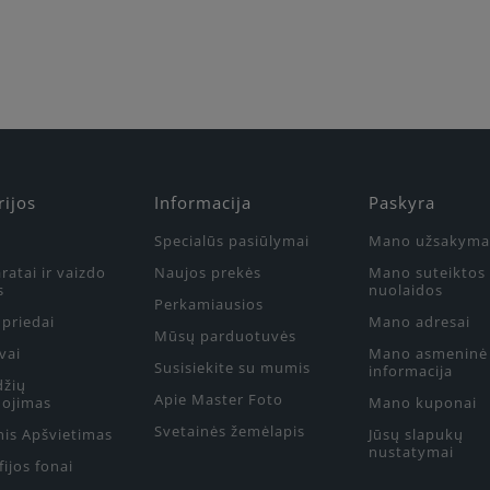
rijos
Informacija
Paskyra
Specialūs pasiūlymai
Mano užsakyma
ratai ir vaizdo
Naujos prekės
Mano suteiktos
s
nuolaidos
Perkamiausios
priedai
Mano adresai
Mūsų parduotuvės
vai
Mano asmeninė
Susisiekite su mumis
informacija
džių
Apie Master Foto
ojimas
Mano kuponai
Svetainės žemėlapis
nis Apšvietimas
Jūsų slapukų
nustatymai
ijos fonai