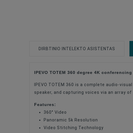
DIRBTINIO INTELEKTO ASISTENTAS
IPEVO TOTEM 360 degree 4K conferencing
Type Of Product
IPEVO TOTEM 360 is a complete audio-visual 
Compatible
speaker, and capturing voices via an array o
Compatible
Features:
Compatible
360° Video
Panoramic 5k Resolution
Video Stitching Technology