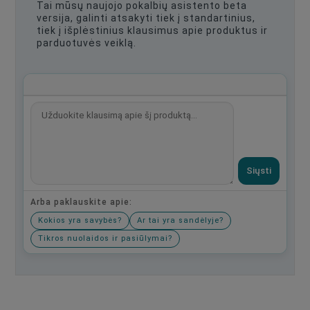
Tai mūsų naujojo pokalbių asistento beta
versija, galinti atsakyti tiek į standartinius,
tiek į išplėstinius klausimus apie produktus ir
parduotuvės veiklą.
Siųsti
Arba paklauskite apie:
Kokios yra savybės?
Ar tai yra sandėlyje?
Tikros nuolaidos ir pasiūlymai?
Būkite pirmas, parašykite savo atsiliepimą!