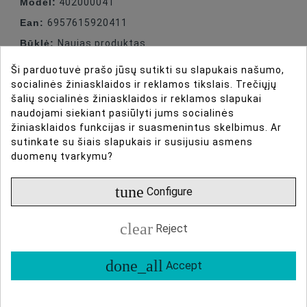
Model:
402000041
Ean:
6957615920411
Būklė:
Naujas produktas
Ši parduotuvė prašo jūsų sutikti su slapukais našumo,
socialinės žiniasklaidos ir reklamos tikslais. Trečiųjų
šalių socialinės žiniasklaidos ir reklamos slapukai
naudojami siekiant pasiūlyti jums socialinės
žiniasklaidos funkcijas ir suasmenintus skelbimus. Ar
sutinkate su šiais slapukais ir susijusiu asmens
DIRBTINIO INTELEKTO ASISTENTAS
duomenų tvarkymu?
tune
Configure
DAUGIAU INFORMACIJOS
clear
DUOMENŲ LAPAS
Reject
done_all
ATSILIEPIMAI
Accept