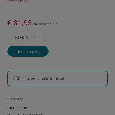
nežinomas
€ 81,95
su mokesčiais
KIEKIS
Įdėti į krepšelį
Pristatymo pasirinkimai
IFootage
SKU:
51008