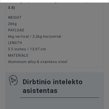
iFootage Spider Crab Magic Arm Limited (LT2-
Type Of Product
Accessories For RIGs
3.5)
Compatible
Universalus
WEIGHT
Battery Type
Other
266g
PAYLOAD
Tripod Accessory
Stiprinājumi
6kg vertical / 2,2kg horizontal
LENGTH
5.5 inches / 13,97 cm
MATERIALS
Aluminium alloy & stainless steel
Dirbtinio intelekto
asistentas