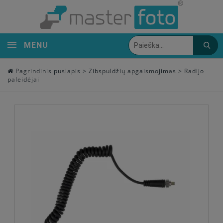
MENU
Pagrindinis puslapis
>
Zibspuldžių apgaismojimas
>
Radijo
paleidėjai