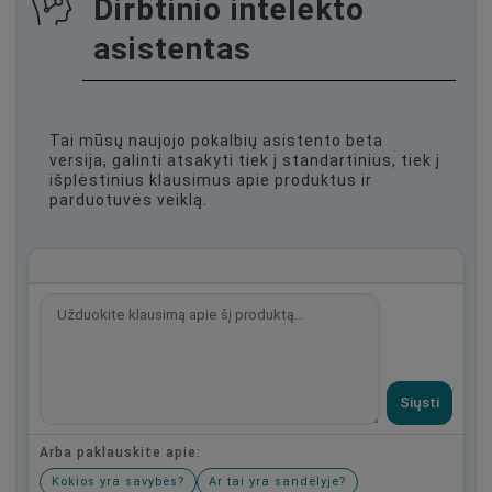
Dirbtinio intelekto
asistentas
Tai mūsų naujojo pokalbių asistento beta
versija, galinti atsakyti tiek į standartinius, tiek į
išplėstinius klausimus apie produktus ir
parduotuvės veiklą.
Siųsti
Arba paklauskite apie:
Kokios yra savybės?
Ar tai yra sandėlyje?