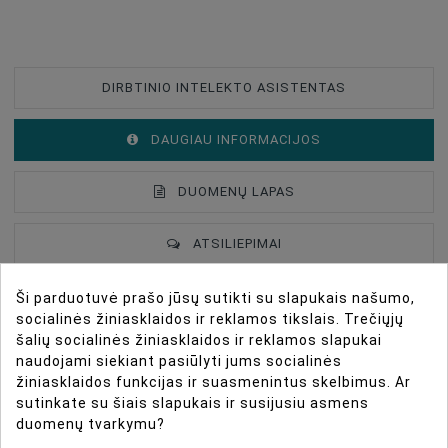
DIRBTINIO INTELEKTO ASISTENTAS
DAUGIAU INFORMACIJOS
DUOMENŲ LAPAS
ATSILIEPIMAI
Ši parduotuvė prašo jūsų sutikti su slapukais našumo,
Description
socialinės žiniasklaidos ir reklamos tikslais. Trečiųjų
Type Of Product
Sinhronizācijas Kabelis
šalių socialinės žiniasklaidos ir reklamos slapukai
Compatible
Universāla
naudojami siekiant pasiūlyti jums socialinės
žiniasklaidos funkcijas ir suasmenintus skelbimus. Ar
Yongnuo LS-PC635 is a cable-Flash Sync. It allows you
Purpose
For Studio Light
sutinkate su šiais slapukais ir susijusiu asmens
to connect a reporter and studio lamps for radio
duomenų tvarkymu?
Trigger Type
Vads
triggers. The cable is equipped with a screw-end PC