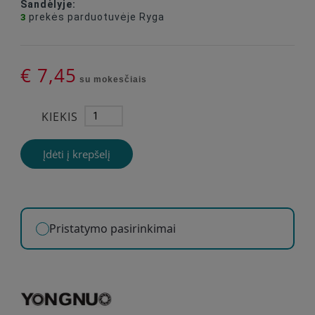
Sandėlyje:
prekės
parduotuvėje Ryga
3
€ 7,45
su mokesčiais
KIEKIS
Įdėti į krepšelį
Pristatymo pasirinkimai