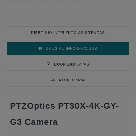
DIRBTINIO INTELEKTO ASISTENTAS
DAUGIAU INFORMACIJOS
DUOMENŲ LAPAS
ATSILIEPIMAI
PTZOptics PT30X-4K-GY-
CMOS Sensor
4K (3840 X 2160) QFHD
Video Resolution
4K
G3 Camera
Optical Zoom
30x