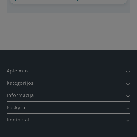
Būkite pirmas, parašykite savo atsiliepimą!
Apie mus
Kategorijos
Informacija
Paskyra
Kontaktai