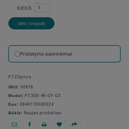
KIEKIS
Įdėti į krepšelį
Pristatymo pasirinkimai
PTZOptics
SKU:
50876
Model:
PT30X-4K-GY-G3
Ean:
0840170500524
Būklė:
Naujas produktas