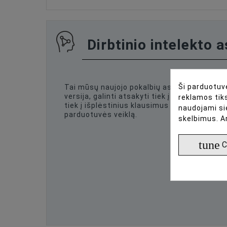
Dirbtinio intelekto 
Ši parduotuvė
Tai mūsų naujojo pokalbių asistento beta
versija, galinti atsakyti tiek į standartinius,
reklamos tiks
tiek į išplėstinius klausimus apie produktus 
naudojami si
parduotuvės veiklą.
skelbimus. A
tune
C