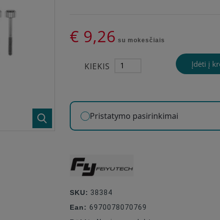
€ 9,26
su mokesčiais
Įdėti į k
KIEKIS
Pristatymo pasirinkimai
SKU:
38384
Ean:
6970078070769