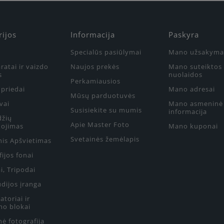
rijos
Informacija
Paskyra
Specialūs pasiūlymai
Mano užsakyma
ratai ir vaizdo
Naujos prekės
Mano suteiktos
s
nuolaidos
Perkamiausios
priedai
Mano adresai
Mūsų parduotuvės
vai
Mano asmeninė
Susisiekite su mumis
informacija
džių
Apie Master Foto
ojimas
Mano kuponai
Svetainės žemėlapis
nis Apšvietimas
ijos fonai
i, Tripodai
udijos įranga
toriai ir
mo blokai
ė fotografija