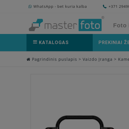
WhatsApp - bet kuria kalba
+371 294
Foto 
KATALOGAS
PREKINIAI Ž
Pagrindinis puslapis
>
Vaizdo Įranga
>
Kame