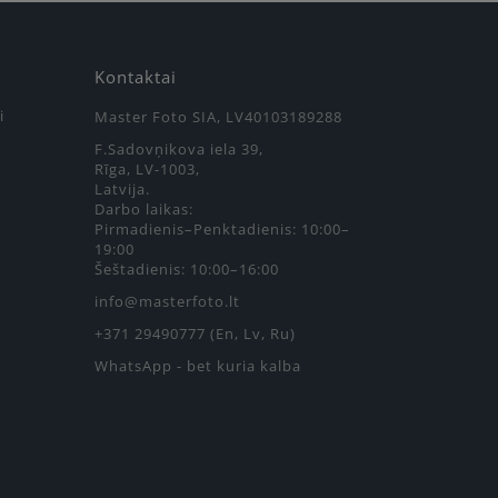
Kontaktai
i
Master Foto SIA, LV40103189288
F.Sadovņikova iela 39,
Rīga, LV-1003,
Latvija.
Darbo laikas:
Pirmadienis–Penktadienis: 10:00–
19:00
Šeštadienis: 10:00–16:00
info@masterfoto.lt
+371 29490777 (En, Lv, Ru)
WhatsApp - bet kuria kalba