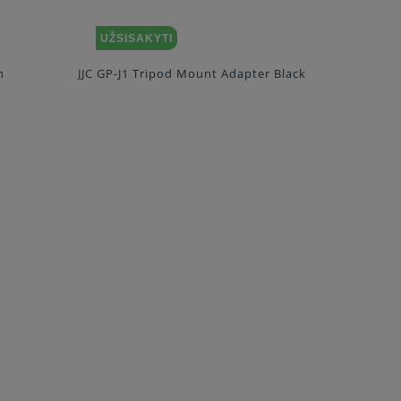
UŽSISAKYTI
UŽSI
n
JJC GP-J1 Tripod Mount Adapter Black
Hohem Ad
Standard 
Adapter 