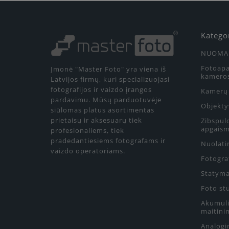
Katego
NUOMA
Fotoapa
Įmonė "Master Foto" yra viena iš
kamero
Latvijos firmų, kuri specializuojasi
fotografijos ir vaizdo įrangos
Kamerų 
pardavimu. Mūsų parduotuvėje
Objekty
siūlomas platus asortimentas
prietaisų ir aksesuarų tiek
Zibspul
apgaism
profesionaliems, tiek
pradedantiesiems fotografams ir
Nuolati
vaizdo operatoriams.
Fotograf
Statyma
Foto st
Akumulia
maitini
Analogin