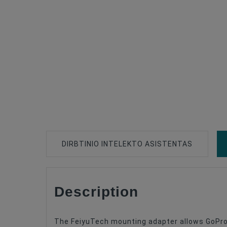
DIRBTINIO INTELEKTO ASISTENTAS
Description
Type Of Product
Compatible
The FeiyuTech mounting adapter allows GoPro