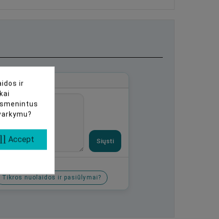
idos ir
kai
uasmenintus
tvarkymu?
ll
Accept
Siųsti
Tikros nuolaidos ir pasiūlymai?