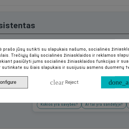
asistentas
 prašo jūsų sutikti su slapukais našumo, socialinės žiniaskla
lais. Trečiųjų šalių socialinės žiniasklaidos ir reklamos slapu
ir
ekiant pasiūlyti jums socialinės žiniasklaidos funkcijas ir s
r sutinkate su šiais slapukais ir susijusiu asmens duomenų 
clear
done_a
onfigure
Reject
Arba paklauskite apie:
Kokios yra savybės?
Ar tai yra sandėlyje?