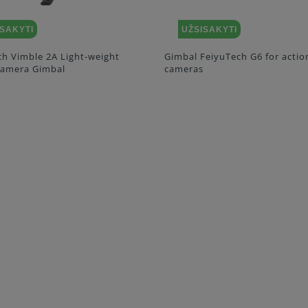
ISAKYTI
UŽSISAKYTI
ch Vimble 2A Light-weight
Gimbal FeiyuTech G6 for actio
Camera Gimbal
cameras