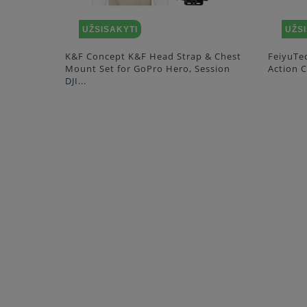
UŽSISAKYTI
UŽS
ng
K&F Concept K&F Head Strap & Chest
FeiyuTe
Mount Set for GoPro Hero, Session
Action 
DJI...