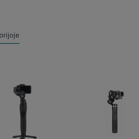
Būkite pirmas, parašykite savo atsiliepimą!
orijoje