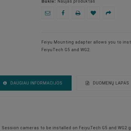
Būklė:
Naujas produktas
Feiyu Mounting adapter allows you to in
FeiyuTech G5 and WG2.
DAUGIAU INFORMACIJOS
DUOMENŲ LAPAS
Accessories For Stabilizers
Universāla
 Session cameras to be installed on FeiyuTech G5 and WG2 g