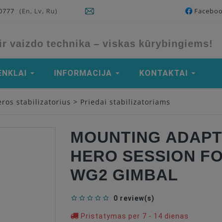
90777
(En, Lv, Ru)
Facebo
ir vaizdo technika – viskas kūrybingiems!
ENKLAI
INFORMACIJA
KONTAKTAI
ros stabilizatorius
>
Priedai stabilizatoriams
MOUNTING ADAPT
HERO SESSION FO
WG2 GIMBAL
0 review(s)
Pristatymas per 7 - 14 dienas