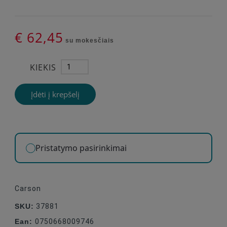
€ 62,45
su mokesčiais
KIEKIS
Įdėti į krepšelį
Pristatymo pasirinkimai
Carson
SKU:
37881
Ean:
0750668009746