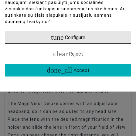
naudojami siekiant pasiūlyti jums socialinės
DAUGIAU INFORMACIJOS
žiniasklaidos funkcijas ir suasmenintus skelbimus. Ar
sutinkate su šiais slapukais ir susijusiu asmens
duomenų tvarkymu?
DUOMENŲ LAPAS
tune
Configure
ATSILIEPIMAI
clear
Reject
When you have your hands full holding a magnifying
Type Of Product
Magnifying Glasses
glass, Carsons MagniVisor™ Deluxe is a godsend. This
done_all
Accept
is a hands-free solution which is easily worn on the
head. It features a magnifier with 4 lenses with
different magnifications; 1.5x, 2x, 2.5x and 3x.
The MagniVisor Deluxe comes with an adjustable
headband, so it can be adjusted to any head size.
Place the lens with the desired magnification in the
holder and slide the lens in front of your field of view.
Once you have chosen the right distance, you will