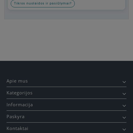
Tikros nuolaidos ir pasiūlymai?
Būkite pirmas, parašykite savo atsiliepimą!
Apie mus
Kategorijos
Informacija
Paskyra
Kontaktai