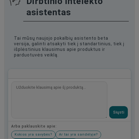
Dirbtinio intelekto
asistentas
Tai mūsų naujojo pokalbių asistento beta
versija, galinti atsakyti tiek į standartinius, tiek į
išplėstinius klausimus apie produktus ir
parduotuvės veiklą.
Siųsti
Arba paklauskite apie:
Kokios yra savybės?
Ar tai yra sandėlyje?