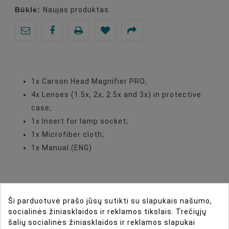
Būklė:
Naujas produktas
1x Carson Head Magnifier PRO;
4x Lenses (1.5x, 2x, 2.5x and 3x) in protective
case;
1x Insert for lamp socket;
1x Microfiber cloth;
1x Manual (ENG)
Ši parduotuvė prašo jūsų sutikti su slapukais našumo,
socialinės žiniasklaidos ir reklamos tikslais. Trečiųjų
DIRBTINIO INTELEKTO ASISTENTAS
šalių socialinės žiniasklaidos ir reklamos slapukai