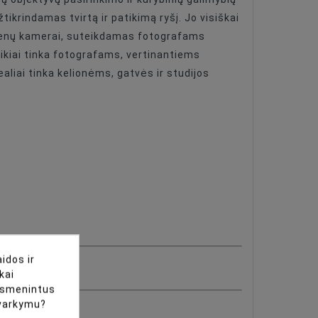
tikrindamas tvirtą ir patikimą ryšį. Jo visiškai
duomenų kamerai, suteikdamas fotografams
uikiai tinka fotografams, vertinantiems
ealiai tinka kelionėms, gatvės ir studijos
idos ir
kai
uasmenintus
tvarkymu?