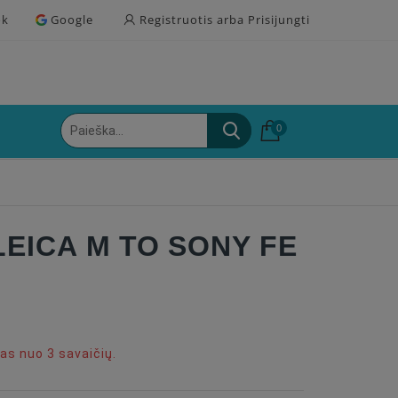
ok
Google
Registruotis arba Prisijungti
0
LEICA M TO SONY FE
s nuo 3 savaičių.