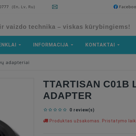
90777
(En, Lv, Ru)
Facebo
ir vaizdo technika – viskas kūrybingiems!
ENKLAI
INFORMACIJA
KONTAKTAI
vų adapteriai
TTARTISAN C01B 
ADAPTER
0 review(s)
Produktas užsakomas. Pristatymo laika