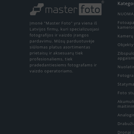
Katego
NUOMA
Fotoapa
Įmonė "Master Foto" yra viena iš
kamero
Latvijos firmų, kuri specializuojasi
fotografijos ir vaizdo įrangos
Kamerų 
pardavimu. Mūsų parduotuvėje
Objekty
siūlomas platus asortimentas
prietaisų ir aksesuarų tiek
Zibspul
apgaism
profesionaliems, tiek
pradedantiesiems fotografams ir
Nuolati
vaizdo operatoriams.
Fotograf
Statyma
Foto st
Akumulia
maitini
Analogin
Drabuži
Dronai 