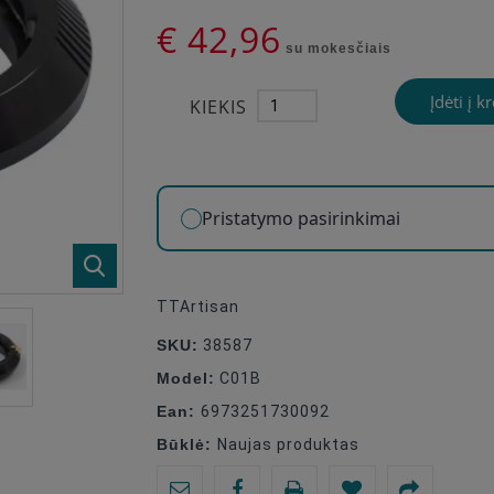
€ 42,96
su mokesčiais
Įdėti į k
KIEKIS
Pristatymo pasirinkimai
TTArtisan
SKU:
38587
Model:
C01B
Ean:
6973251730092
Būklė:
Naujas produktas