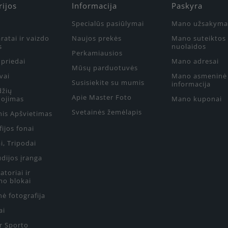
rijos
Informacija
Paskyra
Specialūs pasiūlymai
Mano užsakyma
ratai ir vaizdo
Naujos prekės
Mano suteiktos
s
nuolaidos
Perkamiausios
priedai
Mano adresai
Mūsų parduotuvės
vai
Mano asmeninė
Susisiekite su mumis
informacija
džių
Apie Master Foto
ojimas
Mano kuponai
Svetainės žemėlapis
nis Apšvietimas
ijos fonai
i, Tripodai
udijos įranga
toriai ir
mo blokai
ė fotografija
ai
ir Sporto