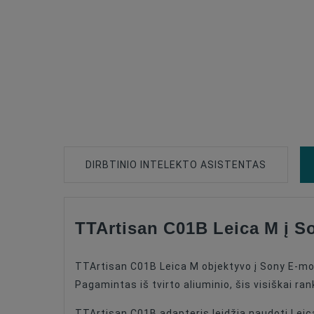
DIRBTINIO INTELEKTO ASISTENTAS
TTArtisan C01B Leica M į S
Type Of Product
Adapter Is For Cameras
TTArtisan C01B Leica M objektyvo į Sony E-mo
Adapter Is For Lenses
Pagamintas iš tvirto aliuminio, šis visiškai ran
TTArtisan C01B adapteris leidžia naudoti Leic