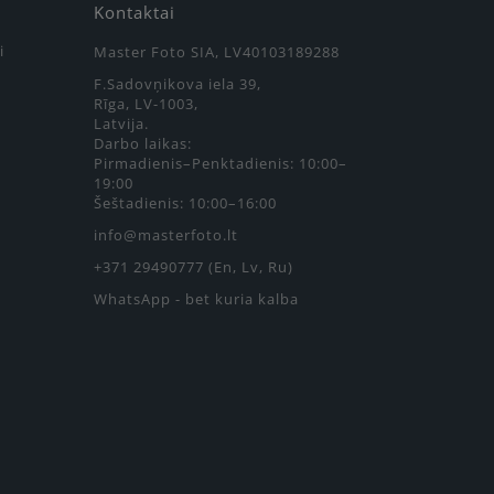
Kontaktai
i
Master Foto SIA, LV40103189288
F.Sadovņikova iela 39,
Rīga, LV-1003,
Latvija.
Darbo laikas:
Pirmadienis–Penktadienis: 10:00–
19:00
Šeštadienis: 10:00–16:00
info@masterfoto.lt
+371 29490777 (En, Lv, Ru)
WhatsApp - bet kuria kalba