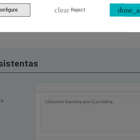
t
clear
done_a
onfigure
Reject
asistentas
ir