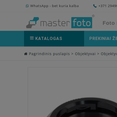
WhatsApp - bet kuria kalba
+371 294
Foto 
KATALOGAS
PREKINIAI Ž
Pagrindinis puslapis
>
Objektyvai
>
Objekty