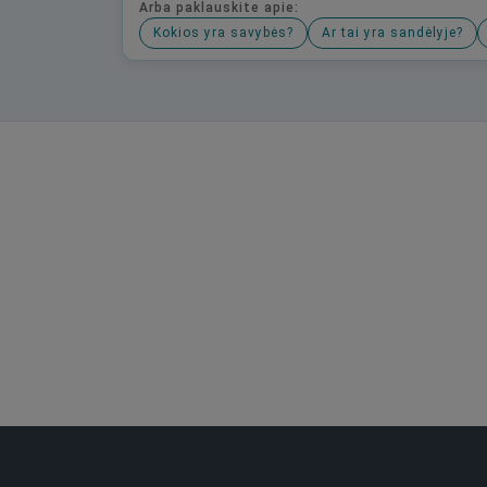
Arba paklauskite apie:
Kokios yra savybės?
Ar tai yra sandėlyje?
Būkite pirmas, parašykite savo atsiliepimą!