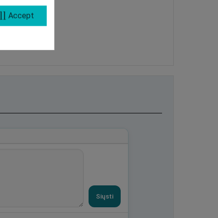
ll
Accept
Siųsti