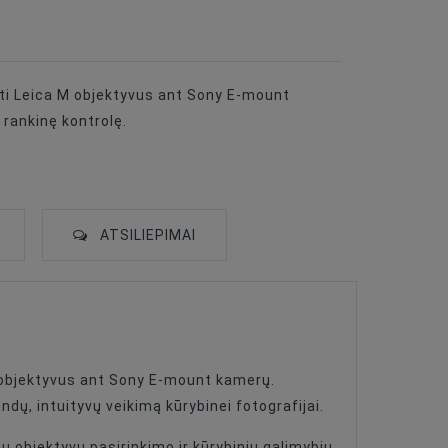
ti Leica M objektyvus ant Sony E-mount
 rankinę kontrolę.
ATSILIEPIMAI
 objektyvus ant Sony E-mount kamerų.
ndų, intuityvų veikimą kūrybinei fotografijai.
 objektyvų pasirinkimo ir kūrybinių galimybių