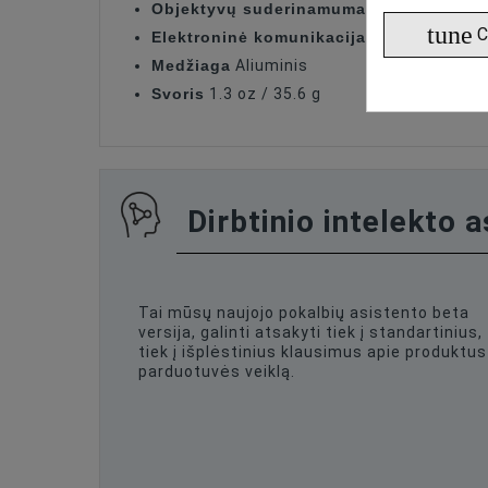
Objektyvų suderinamumas
Leica M Moun
tune
C
Elektroninė komunikacija
Nėra
Medžiaga
Aliuminis
Svoris
1.3 oz / 35.6 g
Dirbtinio intelekto 
Tai mūsų naujojo pokalbių asistento beta
versija, galinti atsakyti tiek į standartinius,
tiek į išplėstinius klausimus apie produktus 
parduotuvės veiklą.