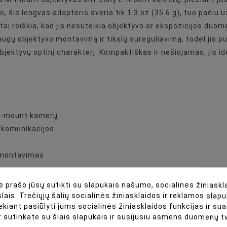
 šis lengvas adapteris sveria tik 1.3 oz (35.6 g), tuo pačiu už
, tai reiškia, kad jis nesuteikia objektyvo ar ekspozicijos 
saugų objektyvo montavimą ir tikslų sureguliavimą, todėl jis p
objektyvų optinį charakterį. Kompaktiškas ir nešiojamas, jis id
 E-mount kamerų
s komunikacijos
s montavimas
 prašo jūsų sutikti su slapukais našumo, socialinės žiniaskla
apteris
lais. Trečiųjų šalių socialinės žiniasklaidos ir reklamos slapu
ekiant pasiūlyti jums socialinės žiniasklaidos funkcijas ir s
r sutinkate su šiais slapukais ir susijusiu asmens duomenų 