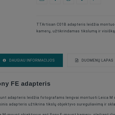
TTArtisan C01B adapteris leidžia montuo
kamerų, užtikrindamas tikslumą ir visišką
DAUGIAU INFORMACIJOS
DUOMENŲ LAPAS
ony FE adapteris
Adapters For Lens
For Sony E Cameras
unt adapteris leidžia fotografams lengvai montuoti Leica M
Leica M
kinis adapteris užtikrina tikslų objektyvo sureguliavimą ir skla
a M-mount objektyvus ant Sony E-mount kamerų, plečiant jūsų