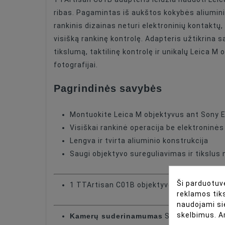
ribas. Pagamintas iš aukštos kokybės aliuminio,
rankinis dizainas neturi elektroninių kontaktų
visišką rankinę kontrolę. Adapteris užtikrina 
tikslumą, taktilinę kontrolę ir unikalų Leica M 
fotografijai.
Pagrindinės savybės
Montuokite Leica M objektyvus ant Sony
Visiškai rankinė operacija be elektroninė
Lengva ir tvirta aliuminio konstrukcija
Saugi objektyvo sureguliavimas ir tikslu
Ši parduotuvė
1 TTArtisan C01B objektyvo tvirtinimo ad
reklamos tiks
naudojami si
skelbimus. A
Kamerų suderinamumas
Sony E Mount