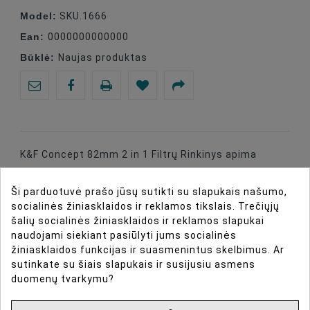
Model:
SKU.1666
Ean:
0000000000000
Būklė:
Naujas produktas
K&F Concept 82mm 2 in 1 Filtrų Rinkinys apima
poliarizuojantį ir UV filtrą su aukštos kokybės danga.
Ši parduotuvė prašo jūsų sutikti su slapukais našumo,
socialinės žiniasklaidos ir reklamos tikslais. Trečiųjų
šalių socialinės žiniasklaidos ir reklamos slapukai
naudojami siekiant pasiūlyti jums socialinės
DIRBTINIO INTELEKTO ASISTENTAS
žiniasklaidos funkcijas ir suasmenintus skelbimus. Ar
sutinkate su šiais slapukais ir susijusiu asmens
duomenų tvarkymu?
DAUGIAU INFORMACIJOS