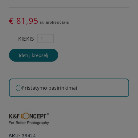
€ 81,95
su mokesčiais
KIEKIS
Įdėti į krepšelį
Pristatymo pasirinkimai
SKU:
38424