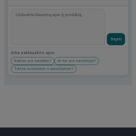
Siųsti
Arba paklauskite apie:
Kokios yra savybės?
Ar tai yra sandėlyje?
Tikros nuolaidos ir pasiūlymai?
Būkite pirmas, parašykite savo atsiliepimą!