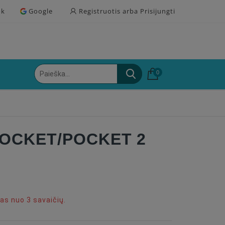
ok
Google
Registruotis arba Prisijungti
0
OCKET/POCKET 2
s nuo 3 savaičių.