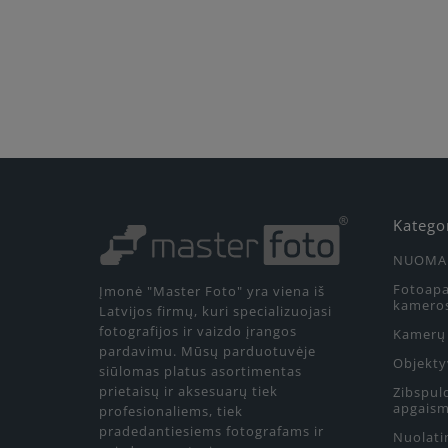
Katego
NUOMA
Fotoapa
Įmonė "Master Foto" yra viena iš
kamero
Latvijos firmų, kuri specializuojasi
fotografijos ir vaizdo įrangos
Kamerų 
pardavimu. Mūsų parduotuvėje
Objekty
siūlomas platus asortimentas
prietaisų ir aksesuarų tiek
Zibspul
apgaism
profesionaliems, tiek
pradedantiesiems fotografams ir
Nuolati