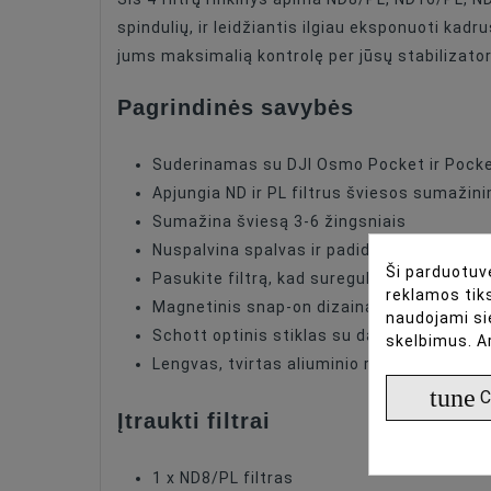
spindulių, ir leidžiantis ilgiau eksponuoti kad
jums maksimalią kontrolę per jūsų stabilizator
Pagrindinės savybės
Suderinamas su DJI Osmo Pocket ir Pocke
Apjungia ND ir PL filtrus šviesos sumažini
Sumažina šviesą 3-6 žingsniais
Nuspalvina spalvas ir padidina vaizdo ry
Ši parduotuvė
Pasukite filtrą, kad sureguliuotumėte pol
reklamos tiks
Magnetinis snap-on dizainas greitam mo
naudojami si
Schott optinis stiklas su daugiasluoksniu 
skelbimus. A
Lengvas, tvirtas aliuminio rėmas
tune
C
Įtraukti filtrai
1 x ND8/PL filtras