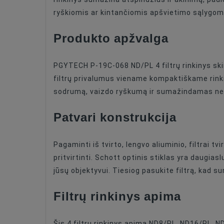
ryškiomis ar kintančiomis apšvietimo sąlygom
Filter Density
Produkto apžvalga
Filter Density
PGYTECH P-19C-068 ND/PL 4 filtrų rinkinys skir
filtrų privalumus viename kompaktiškame rinki
sodrumą, vaizdo ryškumą ir sumažindamas ne
Patvari konstrukcija
Pagaminti iš tvirto, lengvo aliuminio, filtrai t
pritvirtinti. Schott optinis stiklas yra daugias
jūsų objektyvui. Tiesiog pasukite filtrą, kad 
Filtrų rinkinys apima
Šis 4 filtrų rinkinys apima ND8/PL, ND16/PL, N