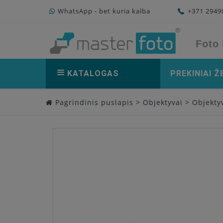
WhatsApp - bet kuria kalba
+371 294
Foto 
KATALOGAS
PREKINIAI Ž
Pagrindinis puslapis
>
Objektyvai
>
Objektyv