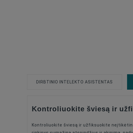
DIRBTINIO INTELEKTO ASISTENTAS
Kontroliuokite šviesą ir už
Type Of Product
Filter Type
Kontroliuokite šviesą ir užfiksuokite neįtikėti
Filter Size
rinkinys sumažina atspindžius ir akinimą, pad