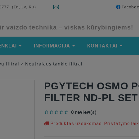
90777
(En, Lv, Ru)
Facebo
ir vaizdo technika – viskas kūrybingiems!
ENKLAI
INFORMACIJA
KONTAKTAI
ų filtrai
>
Neutralaus tankio filtrai
PGYTECH OSMO P
FILTER ND-PL SET
0 review(s)
Produktas užsakomas. Pristatymo laika