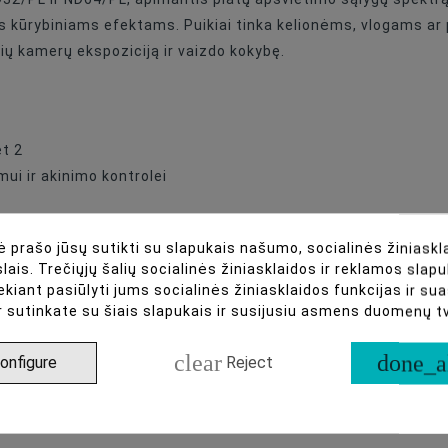
rus kūrybiniams efektams. Puikiai tinka kelionėms, vlogams ar p
ių kamerų ekspoziciją ir vaizdo kokybę.
t 2
mui ir akinimo kontrolei
škumą
 prašo jūsų sutikti su slapukais našumo, socialinės žiniaskla
iarizaciją ir sumažintumėte atspindžius
lais. Trečiųjų šalių socialinės žiniasklaidos ir reklamos slapu
ntavimui
ekiant pasiūlyti jums socialinės žiniasklaidos funkcijas ir s
danga, atsparia vandeniui, aliejui ir įbrėžimams
r sutinkate su šiais slapukais ir susijusiu asmens duomenų 
clear
done_a
onfigure
Reject