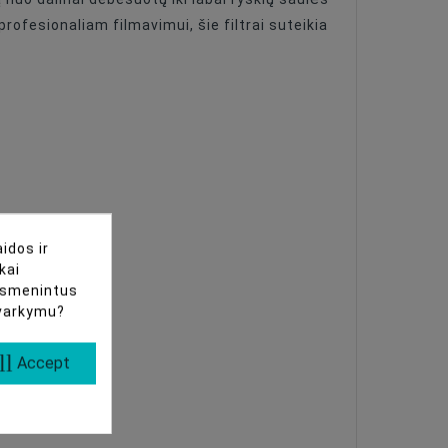
rofesionaliam filmavimui, šie filtrai suteikia
idos ir
kai
uasmenintus
tvarkymu?
ll
Accept