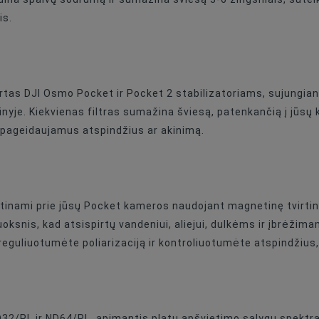
is.
ND8, ND16, ND32, ND64
ND8-ND128
tas DJI Osmo Pocket ir Pocket 2 stabilizatoriams, sujungiant 
nyje. Kiekvienas filtras sumažina šviesą, patenkančią į jūs
pageidaujamus atspindžius ar akinimą.
virtinami prie jūsų Pocket kameros naudojant magnetinę tvirtini
luoksnis, kad atsispirtų vandeniui, aliejui, dulkėms ir įbrėžim
sureguliuotumėte poliarizaciją ir kontroliuotumėte atspindžiu
D32/PL ir ND64/PL, apimantis platų apšvietimo sąlygų spektrą 