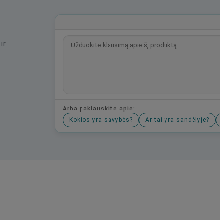
ir
Arba paklauskite apie:
Kokios yra savybės?
Ar tai yra sandėlyje?
Būkite pirmas, parašykite savo atsiliepimą!