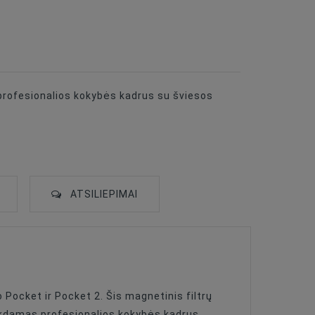
 profesionalios kokybės kadrus su šviesos
ATSILIEPIMAI
 Pocket ir Pocket 2. Šis magnetinis filtrų
eikdamas profesionalios kokybės kadrus