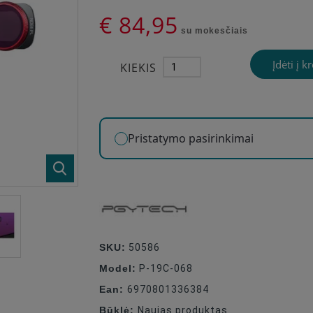
€ 84,95
su mokesčiais
Įdėti į k
KIEKIS
Pristatymo pasirinkimai
SKU:
50586
Model:
P-19C-068
Ean:
6970801336384
Būklė:
Naujas produktas