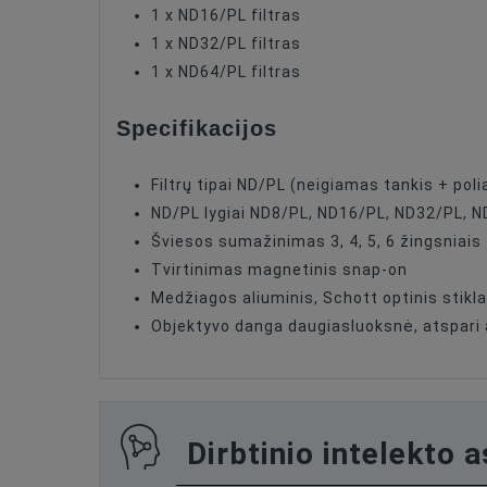
1 x ND16/PL filtras
1 x ND32/PL filtras
1 x ND64/PL filtras
Specifikacijos
Filtrų tipai ND/PL (neigiamas tankis + poli
ND/PL lygiai ND8/PL, ND16/PL, ND32/PL, 
Šviesos sumažinimas 3, 4, 5, 6 žingsniais
Tvirtinimas magnetinis snap-on
Medžiagos aliuminis, Schott optinis stikl
Objektyvo danga daugiasluoksnė, atspari a
Dirbtinio intelekto 