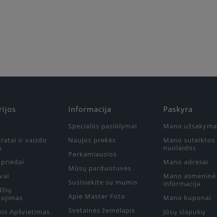
rijos
Informacija
Paskyra
Specialūs pasiūlymai
Mano užsakyma
ratai ir vaizdo
Naujos prekės
Mano suteiktos
s
nuolaidos
Perkamiausios
priedai
Mano adresai
Mūsų parduotuvės
vai
Mano asmeninė
Susisiekite su mumis
informacija
džių
Apie Master Foto
ojimas
Mano kuponai
Svetainės žemėlapis
nis Apšvietimas
Jūsų slapukų