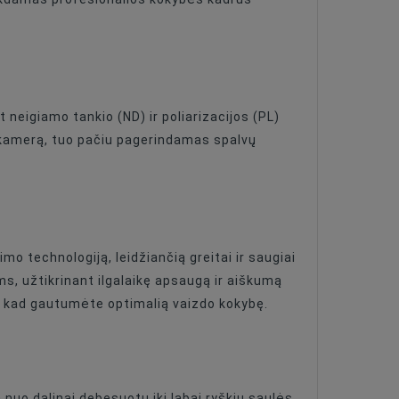
neigiamo tankio (ND) ir poliarizacijos (PL)
ų kamerą, tuo pačiu pagerindamas spalvų
mo technologiją, leidžiančią greitai ir saugiai
ams, užtikrinant ilgalaikę apsaugą ir aiškumą
s, kad gautumėte optimalią vaizdo kokybę.
nuo dalinai debesuotų iki labai ryškių saulės