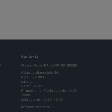
Kontaktai
i
Master Foto SIA, LV40103189288
F.Sadovņikova iela 39,
Rīga, LV-1003,
Latvija.
Darbo laikas:
Pirmadienis–Penktadienis: 10:00–
19:00
Šeštadienis: 10:00–16:00
info@masterfoto.lt