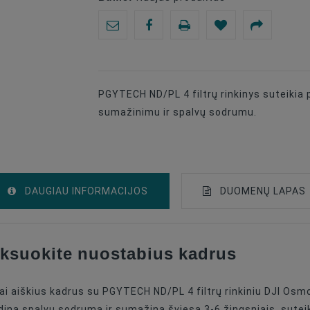
PGYTECH ND/PL 4 filtrų rinkinys suteikia
sumažinimu ir spalvų sodrumu.
DAUGIAU INFORMACIJOS
DUOMENŲ LAPAS
fiksuokite nuostabius kadrus
Kameros Priedas - Filtrų Rinkinys
CPL+ND
nai aiškius kadrus su PGYTECH ND/PL 4 filtrų rinkiniu DJI Osmo
DJI Osmo
idina spalvų sodrumą ir sumažina šviesą 3-6 žingsniais, sut