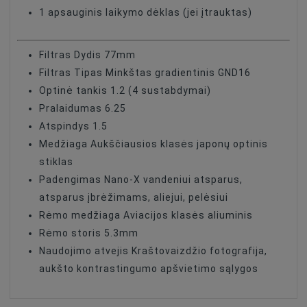
1 apsauginis laikymo dėklas (jei įtrauktas)
Filtras Dydis 77mm
Filtras Tipas Minkštas gradientinis GND16
Optinė tankis 1.2 (4 sustabdymai)
Pralaidumas 6.25
Atspindys 1.5
Medžiaga Aukščiausios klasės japonų optinis
stiklas
Padengimas Nano-X vandeniui atsparus,
atsparus įbrėžimams, aliejui, pelėsiui
Rėmo medžiaga Aviacijos klasės aliuminis
Rėmo storis 5.3mm
Naudojimo atvejis Kraštovaizdžio fotografija,
aukšto kontrastingumo apšvietimo sąlygos