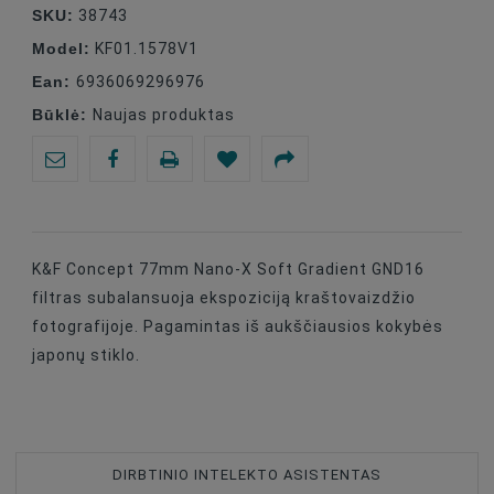
SKU:
38743
Model:
KF01.1578V1
Ean:
6936069296976
Būklė:
Naujas produktas
K&F Concept 77mm Nano-X Soft Gradient GND16
filtras subalansuoja ekspoziciją kraštovaizdžio
fotografijoje. Pagamintas iš aukščiausios kokybės
japonų stiklo.
DIRBTINIO INTELEKTO ASISTENTAS