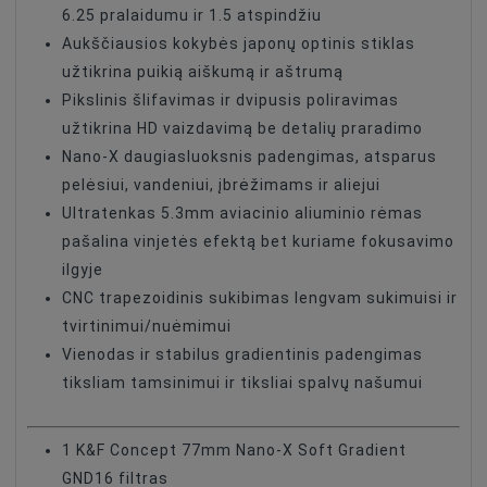
6.25 pralaidumu ir 1.5 atspindžiu
Aukščiausios kokybės japonų optinis stiklas
užtikrina puikią aiškumą ir aštrumą
Pikslinis šlifavimas ir dvipusis poliravimas
užtikrina HD vaizdavimą be detalių praradimo
Nano-X daugiasluoksnis padengimas, atsparus
pelėsiui, vandeniui, įbrėžimams ir aliejui
Ultratenkas 5.3mm aviacinio aliuminio rėmas
pašalina vinjetės efektą bet kuriame fokusavimo
ilgyje
CNC trapezoidinis sukibimas lengvam sukimuisi ir
tvirtinimui/nuėmimui
Vienodas ir stabilus gradientinis padengimas
tiksliam tamsinimui ir tiksliai spalvų našumui
1 K&F Concept 77mm Nano-X Soft Gradient
GND16 filtras