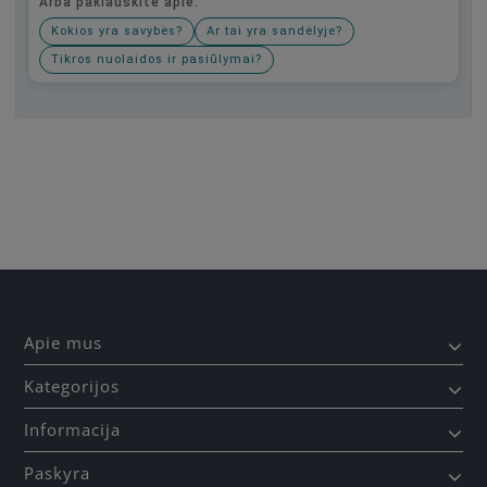
Arba paklauskite apie:
Kokios yra savybės?
Ar tai yra sandėlyje?
Tikros nuolaidos ir pasiūlymai?
Būkite pirmas, parašykite savo atsiliepimą!
Apie mus
Kategorijos
Informacija
Paskyra