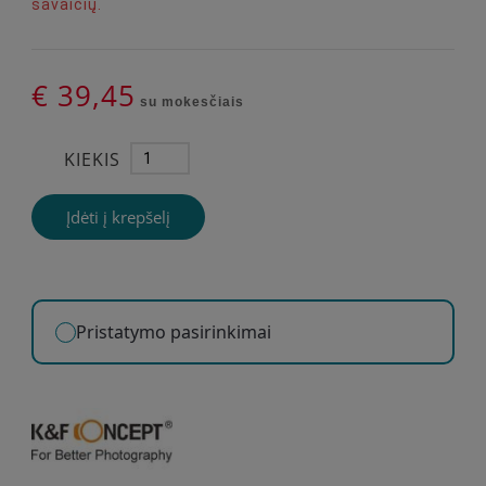
savaičių.
€ 39,45
su mokesčiais
KIEKIS
Įdėti į krepšelį
Pristatymo pasirinkimai