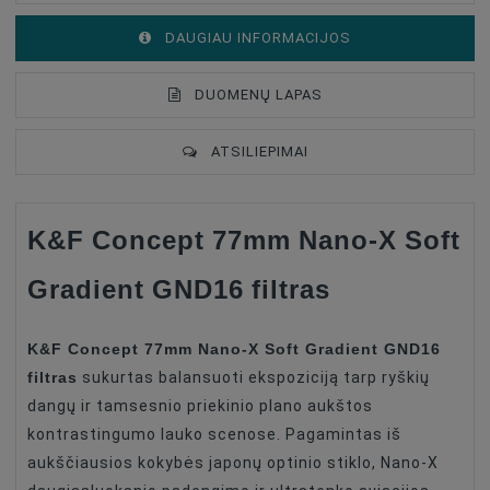
DAUGIAU INFORMACIJOS
DUOMENŲ LAPAS
ATSILIEPIMAI
K&F Concept 77mm Nano-X Soft
Type Of
Kameros Priedas - Filtras
Product
Gradient GND16 filtras
Filter Type
Soft
GND (Graduated Neutral Density
Filter Type
K&F Concept 77mm Nano-X Soft Gradient GND16
Filter)
filtras
sukurtas balansuoti ekspoziciją tarp ryškių
Filter Size
77mm
dangų ir tamsesnio priekinio plano aukštos
Filter Density
ND16
kontrastingumo lauko scenose. Pagamintas iš
aukščiausios kokybės japonų optinio stiklo, Nano-X