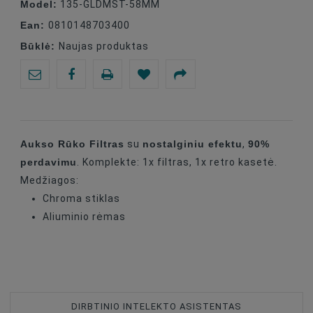
Model:
135-GLDMST-58MM
Ean:
0810148703400
Būklė:
Naujas produktas
Aukso Rūko Filtras
nostalginiu efektu
90%
su
,
perdavimu
. Komplekte: 1x filtras, 1x retro kasetė.
Medžiagos:
Chroma stiklas
Aliuminio rėmas
DIRBTINIO INTELEKTO ASISTENTAS