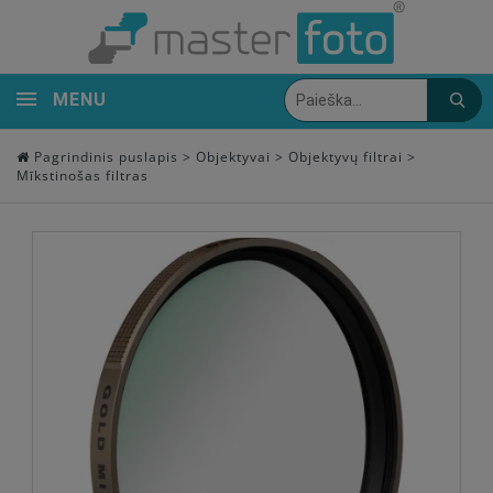
MENU
Pagrindinis puslapis
>
Objektyvai
>
Objektyvų filtrai
>
Mīkstinošas filtras