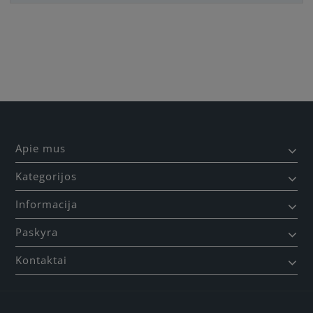
Būkite pirmas, parašykite savo atsiliepimą!
Apie mus
Kategorijos
Informacija
Paskyra
Kontaktai