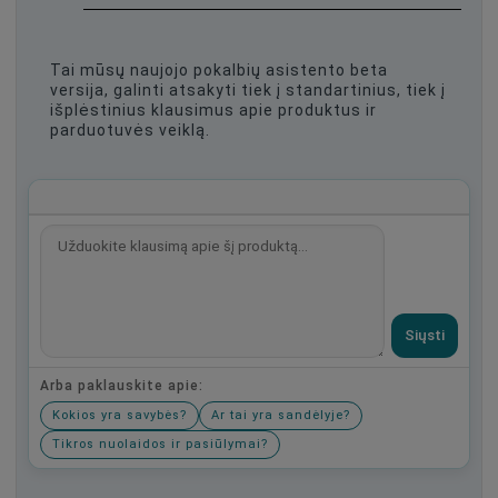
Tai mūsų naujojo pokalbių asistento beta
versija, galinti atsakyti tiek į standartinius, tiek į
išplėstinius klausimus apie produktus ir
parduotuvės veiklą.
Siųsti
Arba paklauskite apie:
Kokios yra savybės?
Ar tai yra sandėlyje?
Tikros nuolaidos ir pasiūlymai?