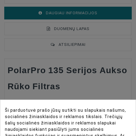
DAUGIAU INFORMACIJOS
DUOMENŲ LAPAS
ATSILIEPIMAI
PolarPro 135 Serijos Aukso
Type Of Product
Filtrų Priedai
Filter Type
GoldMorphic
Rūko Filtras
Filter Size
52mm
Patirkite 70-ųjų nostalgiją, kino filmavimo aukso
Ši parduotuvė prašo jūsų sutikti su slapukais našumo,
amžių. 135 serija siūlo naujausią stiklo technologiją
socialinės žiniasklaidos ir reklamos tikslais. Trečiųjų
kino retro pakuotėje, derindama autentišką analoginę
šalių socialinės žiniasklaidos ir reklamos slapukai
fotografiją su šiuolaikiniu pasakojimu.
naudojami siekiant pasiūlyti jums socialinės
žiniasklaidos funkcijas ir suasmenintus skelbimus. Ar