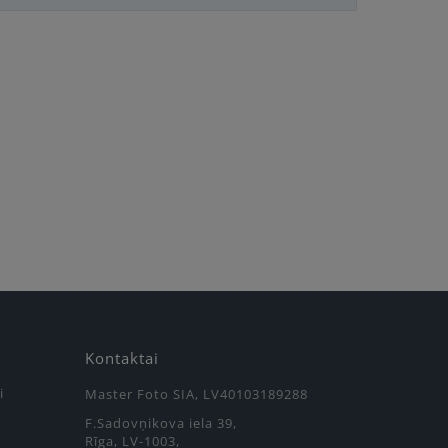
Kontaktai
i
Master Foto SIA, LV40103189288
F.Sadovņikova iela 39,
Rīga, LV-1003,