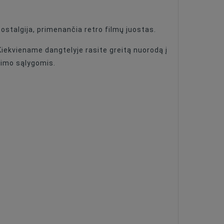
ostalgija, primenančia retro filmų juostas.
. Kiekviename dangtelyje rasite greitą nuorodą į
timo sąlygomis.