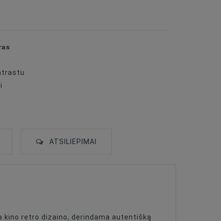
ras
ntrastu
i
ATSILIEPIMAI
ja kino retro dizaino, derindama autentišką