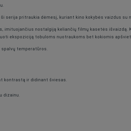
Effect
u.
Set Of Filters
ši serija pritraukia dėmesį, kuriant kino kokybės vaizdus su n
86mm
elius, imituojančius nostalgiją keliančių filmų kasetės išvaizdą
liuoti ekspoziciją tobuloms nuotraukoms bet kokiomis apšvie
ma spalvų temperatūros.
t kontrastą ir didinant šviesas.
 dizainu.