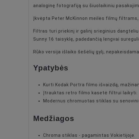
Filter Type
analoginę fotografiją su šiuolaikiniu pasakojim
Filter Type
Įkvėpta Peter McKinnon meilės filmų filtrams, 
Filter Size
Filtras turi priekinį ir galinį srieginius dangt
Sunny 16 taisyklę, padedančią lengvai suregu
Rūko versija išlaiko šešėlių gylį, nepakeisda
Ypatybės
Kurti Kodak Portra filmo išvaizdą, mažinan
Įtrauktas retro filmo kasetė filtrui laikyti.
Modernus chromuotas stiklas su senoviniu
Medžiagos
Chroma stiklas - pagamintas Vokietijoje.