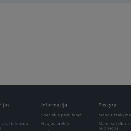
Būkite pirmas, parašykite savo atsiliepimą!
rijos
Informacija
Paskyra
Specialūs pasiūlymai
Mano užsakyma
ratai ir vaizdo
Naujos prekės
Mano suteiktos
s
nuolaidos