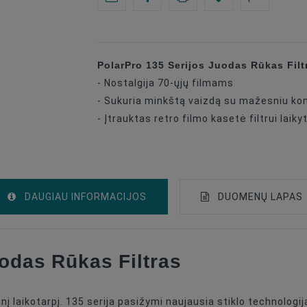
PolarPro 135 Serijos Juodas Rūkas Filt
- Nostalgija 70-ųjų filmams
- Sukuria minkštą vaizdą su mažesniu ko
- Įtrauktas retro filmo kasetė filtrui laikyt
DAUGIAU INFORMACIJOS
DUOMENŲ LAPAS
odas Rūkas Filtras
Filtrų Priedai
Soft
nį laikotarpį. 135 serija pasižymi naujausia stiklo technologi