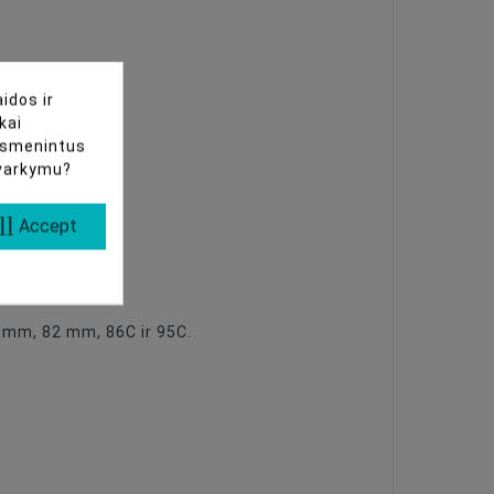
idos ir
kai
uasmenintus
tvarkymu?
ll
Accept
 mm, 82 mm, 86C ir 95C.