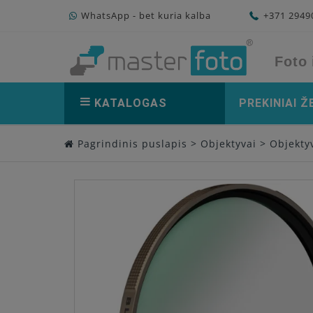
WhatsApp - bet kuria kalba
+371 294
Foto 
KATALOGAS
PREKINIAI Ž
Pagrindinis puslapis
>
Objektyvai
>
Objektyv