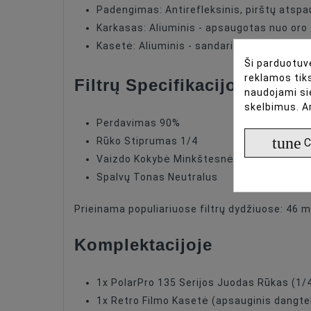
Padengimas: Antirefleksinis, pirštų ats
Karkasas: Aliuminis - apsaugotas nuo oro
Kasetė: Aliuminis - sandariai uždaryta nu
Ši parduotuvė
reklamos tiks
Filtrų Specifikacijos
naudojami si
skelbimus. A
Perdavimas 90%
tune
Rūko Stiprumas 1/4
C
Vaizdo Kokybė Minkštesnė su mažesniu k
Spalvų Tonas Neutralus
Prieinama populiariuose filtrų dydžiuose: 4
Komplektacijoje
1x PolarPro 135 Serijos Juodas Rūkas (1/4
1x Retro Filmo Kasetė (apsauginis dangtel