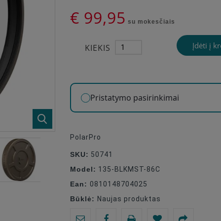
€ 99,95
su mokesčiais
Įdėti į k
KIEKIS
Pristatymo pasirinkimai
PolarPro
SKU:
50741
Model:
135-BLKMST-86C
Ean:
0810148704025
Būklė:
Naujas produktas