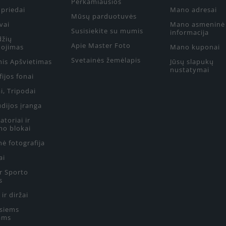
Perkamiausios
priedai
Mano adresai
Mūsų parduotuvės
vai
Mano asmeninė
Susisiekite su mumis
informacija
džių
Apie Master Foto
ojimas
Mano kuponai
Svetainės žemėlapis
nis Apšvietimas
Jūsų slapukų
nustatymai
ijos fonai
i, Tripodai
udijos įranga
toriai ir
mo blokai
ė fotografija
ai
ir Sporto
s
 ir diržai
siems
ams