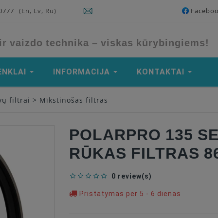
90777
(En, Lv, Ru)
Facebo
ir vaizdo technika – viskas kūrybingiems!
ENKLAI
INFORMACIJA
KONTAKTAI
ų filtrai
>
Mīkstinošas filtras
POLARPRO 135 S
RŪKAS FILTRAS 8
0 review(s)
Pristatymas per 5 - 6 dienas