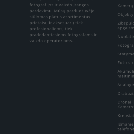
fotografijos ir vaizdo įrangos
Kamerų 
pardavimu. Mūsų parduotuvėje
Objekty
siūlomas platus asortimentas
prietaisų ir aksesuarų tiek
Zibspul
apgaism
profesionaliems, tiek
pradedantiesiems fotografams ir
Nuolati
vaizdo operatoriams.
Fotograf
Statyma
Foto st
Akumulia
maitini
Analogin
Drabuži
Dronai 
Kamero
Krepšiai
Išmanie
telefon