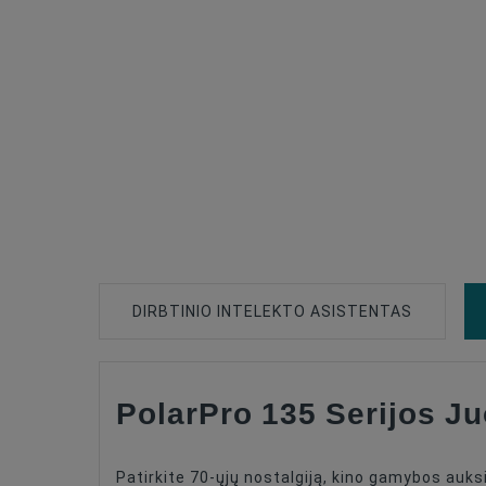
DIRBTINIO INTELEKTO ASISTENTAS
PolarPro 135 Serijos Ju
Type Of Product
Filter Type
Patirkite 70-ųjų nostalgiją, kino gamybos auksi