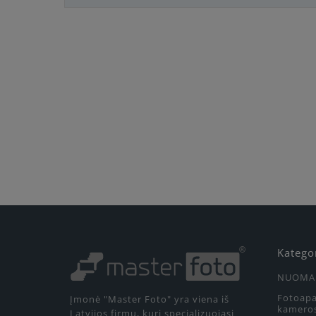
Katego
NUOMA
Fotoapa
Įmonė "Master Foto" yra viena iš
kamero
Latvijos firmų, kuri specializuojasi