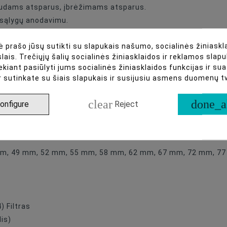
paudams atsparus, įbrėžimams atsparus.
 sąlygų anodavimu.
o aplinkos su anodavimu.
 prašo jūsų sutikti su slapukais našumo, socialinės žiniaskla
lais. Trečiųjų šalių socialinės žiniasklaidos ir reklamos slapu
ekiant pasiūlyti jums socialinės žiniasklaidos funkcijas ir s
r sutinkate su šiais slapukais ir susijusiu asmens duomenų 
clear
done_a
onfigure
Reject
ontrastu
6 mm, 49 mm, 52 mm, 55 mm, 58 mm, 62 mm, 67 mm, 72 mm, 77
) Filtras
is)