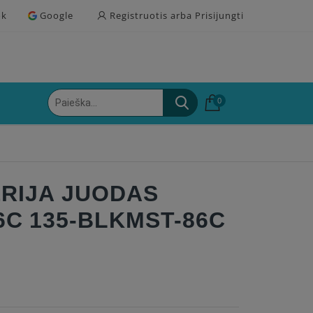
ok
Google
Registruotis arba Prisijungti
0
ERIJA JUODAS
6C 135-BLKMST-86C