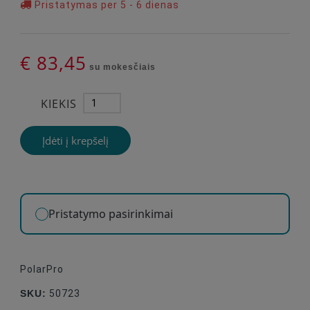
Pristatymas per 5 - 6 dienas
€ 83,45
su mokesčiais
KIEKIS
Įdėti į krepšelį
Pristatymo pasirinkimai
PolarPro
SKU:
50723