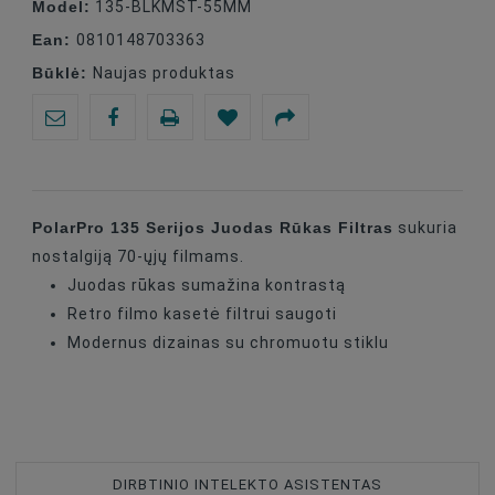
Model:
135-BLKMST-55MM
Ean:
0810148703363
Būklė:
Naujas produktas
PolarPro 135 Serijos Juodas Rūkas Filtras
sukuria
nostalgiją 70-ųjų filmams.
Juodas rūkas sumažina kontrastą
Retro filmo kasetė filtrui saugoti
Modernus dizainas su chromuotu stiklu
DIRBTINIO INTELEKTO ASISTENTAS