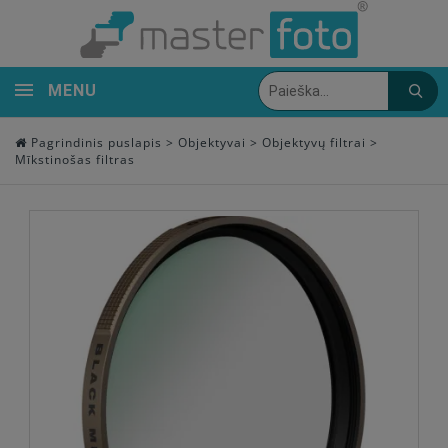
MENU
Pagrindinis puslapis
>
Objektyvai
>
Objektyvų filtrai
>
Mīkstinošas filtras