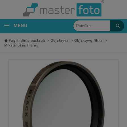
MENU
Pagrindinis puslapis
>
Objektyvai
>
Objektyvų filtrai
>
Mīkstinošas filtras