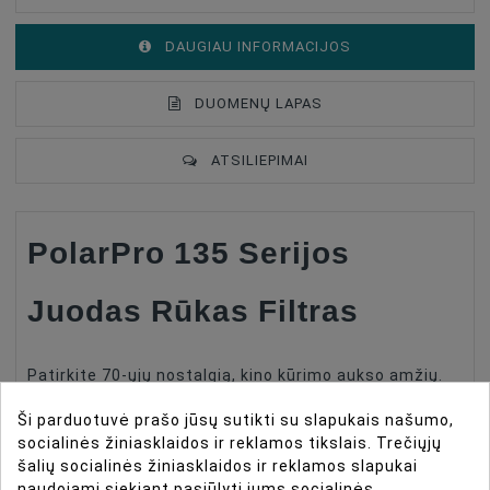
DAUGIAU INFORMACIJOS
DUOMENŲ LAPAS
ATSILIEPIMAI
PolarPro 135 Serijos
Filter Type
Soft
Filter Size
46mm
Juodas Rūkas Filtras
Patirkite 70-ųjų nostalgią, kino kūrimo aukso amžių.
135 serija pasižymi naujausia stiklo technologija kino
Ši parduotuvė prašo jūsų sutikti su slapukais našumo,
retro dizainu, sujungiančiu autentišką analoginę
socialinės žiniasklaidos ir reklamos tikslais. Trečiųjų
fotografiją su moderniu pasakojimu.
šalių socialinės žiniasklaidos ir reklamos slapukai
naudojami siekiant pasiūlyti jums socialinės