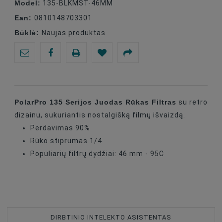
Model:
135-BLKMST-46MM
Ean:
0810148703301
Būklė:
Naujas produktas
PolarPro 135 Serijos Juodas Rūkas Filtras
su retro
dizainu, sukuriantis nostalgišką filmų išvaizdą.
Perdavimas 90%
Rūko stiprumas 1/4
Populiarių filtrų dydžiai: 46 mm - 95C
DIRBTINIO INTELEKTO ASISTENTAS