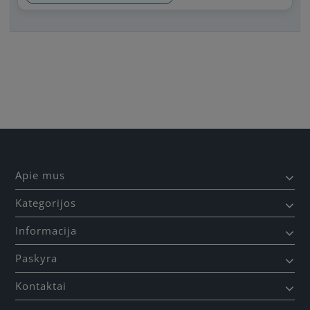
Būkite pirmas, parašykite savo atsiliepimą!
Apie mus
Kategorijos
Informacija
Paskyra
Kontaktai