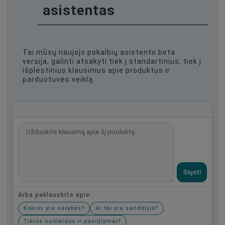
asistentas
Tai mūsų naujojo pokalbių asistento beta
versija, galinti atsakyti tiek į standartinius, tiek į
išplėstinius klausimus apie produktus ir
parduotuvės veiklą.
Siųsti
Arba paklauskite apie:
Kokios yra savybės?
Ar tai yra sandėlyje?
Tikros nuolaidos ir pasiūlymai?