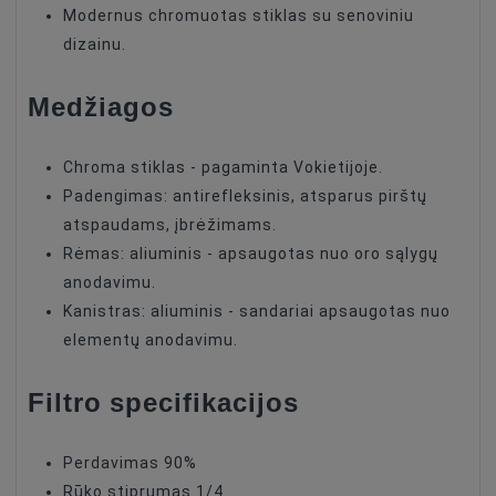
Modernus chromuotas stiklas su senoviniu
dizainu.
Medžiagos
Chroma stiklas - pagaminta Vokietijoje.
Padengimas: antirefleksinis, atsparus pirštų
atspaudams, įbrėžimams.
Rėmas: aliuminis - apsaugotas nuo oro sąlygų
anodavimu.
Kanistras: aliuminis - sandariai apsaugotas nuo
elementų anodavimu.
Filtro specifikacijos
Perdavimas 90%
Rūko stiprumas 1/4