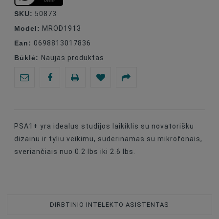
SKU:
50873
Model:
MROD1913
Ean:
0698813017836
Būklė:
Naujas produktas
PSA1+ yra idealus studijos laikiklis su novatorišku
dizainu ir tyliu veikimu, suderinamas su mikrofonais,
sveriančiais nuo 0.2 lbs iki 2.6 lbs.
DIRBTINIO INTELEKTO ASISTENTAS