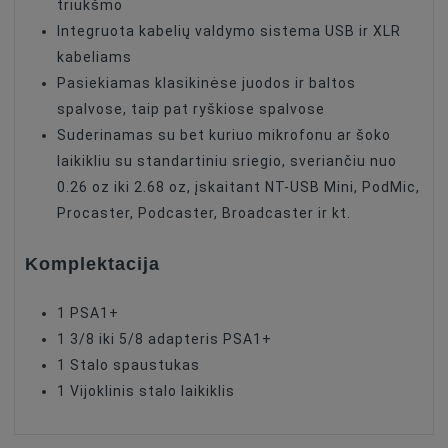
triukšmo
Integruota kabelių valdymo sistema USB ir XLR
kabeliams
Pasiekiamas klasikinėse juodos ir baltos
spalvose, taip pat ryškiose spalvose
Suderinamas su bet kuriuo mikrofonu ar šoko
laikikliu su standartiniu sriegio, sveriančiu nuo
0.26 oz iki 2.68 oz, įskaitant NT-USB Mini, PodMic,
Procaster, Podcaster, Broadcaster ir kt.
Komplektacija
1 PSA1+
1 3/8
iki 5/8
adapteris PSA1+
1 Stalo spaustukas
1 Vijoklinis stalo laikiklis