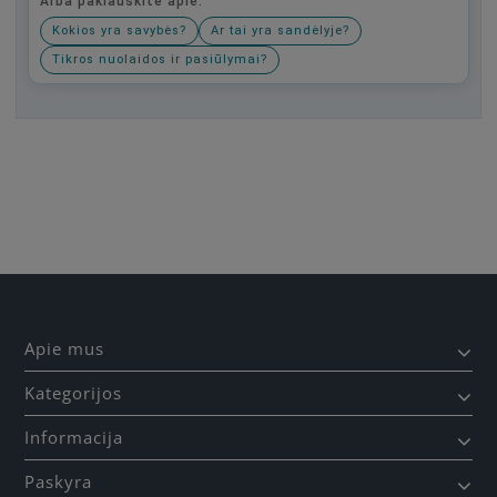
Arba paklauskite apie:
Kokios yra savybės?
Ar tai yra sandėlyje?
Tikros nuolaidos ir pasiūlymai?
Būkite pirmas, parašykite savo atsiliepimą!
Apie mus
Kategorijos
Informacija
Paskyra